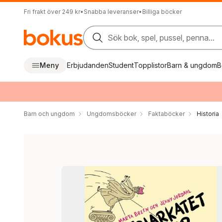
Fri frakt över 249 kr
•
Snabba leveranser
•
Billiga böcker
Sök bok, spel, pussel, penna...
Meny
Erbjudanden
Student
Topplistor
Barn & ungdom
B
Barn och ungdom
Ungdomsböcker
Faktaböcker
Historia