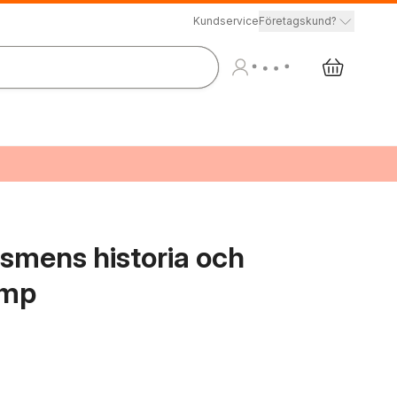
Kundservice
Företagskund?
xismens historia och
amp