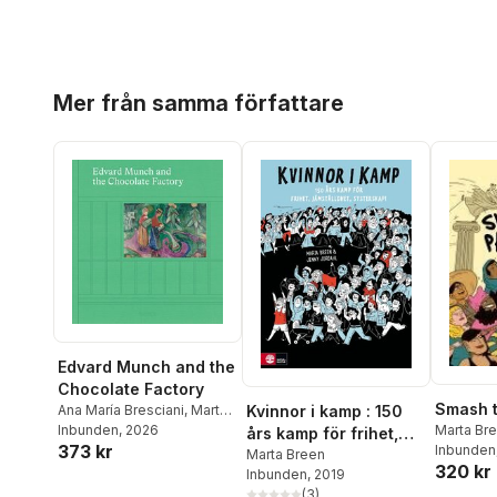
Hoppa över listan
Mer från samma författare
Edvard Munch and the
Chocolate Factory
Smash t
Ana María Bresciani
,
Marta
Kvinnor i kamp : 150
Breen
Inbunden
,
Per Petterson
, 2026
,
Marta Br
års kamp för frihet,
373 kr
Chipo Dendere
Inbunden
jämställdhet &
Marta Breen
320 kr
Inbunden
, 2019
systerskap
(
3
)