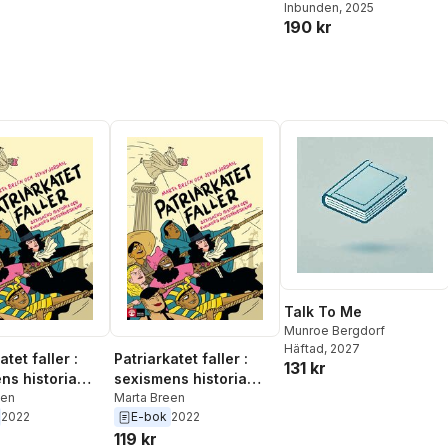
Inbunden
, 2025
Reaktion auf Bullshit.'
190 kr
Elizabeth Taylor
Talk To Me
Munroe Bergdorf
Häftad
, 2027
atet faller :
Patriarkatet faller :
131 kr
ns historia
sexismens historia
nnors
een
och kvinnors
Marta Breen
2022
E-bok
2022
ndskamp
motståndskamp
119 kr