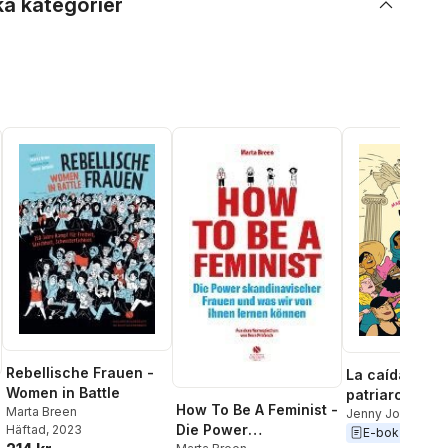
ka kategorier
Rebellische Frauen -
La caída del
Women in Battle
patriarcado
How To Be A Feminist -
Marta Breen
Jenny Jordahl
,
Ma
Die Power
Häftad
, 2023
E-bok
2022