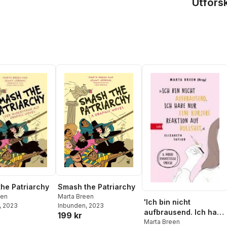
Utfors
Smash the Patriarchy
he Patriarchy
Marta Breen
een
'Ich bin nicht
Inbunden
, 2023
, 2023
aufbrausend. Ich habe
199 kr
nur eine kürzere
Marta Breen