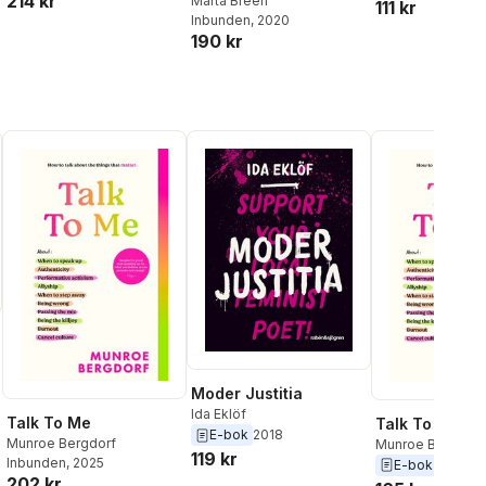
214 kr
skandinavischer
Marta Breen
111 kr
Inbunden
, 2020
Frauen und was wir
190 kr
von ihnen lernen
können
Moder Justitia
Ida Eklöf
Talk To Me
Talk To Me
E-bok
2018
Munroe Bergdorf
Munroe Bergdorf
119 kr
Inbunden
, 2025
E-bok
2025
202 kr