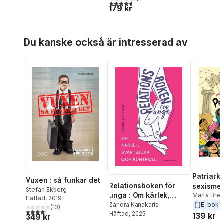
4,7
utav 5 stjärnor. Totalt antal röster:
179 kr
Hoppa över listan
Du kanske också är intresserad av
Patriark
Vuxen : så funkar det
Relationsboken för
sexisme
Stefan Ekberg
unga : Om kärlek,
och kvi
Marta Br
Häftad
, 2019
E-bok
svartsjuka och
Zandra Kanakaris
motstå
(
13
)
4,2
utav 5 stjärnor. Totalt antal röster:
Häftad
, 2025
139 kr
kontroll
349 kr