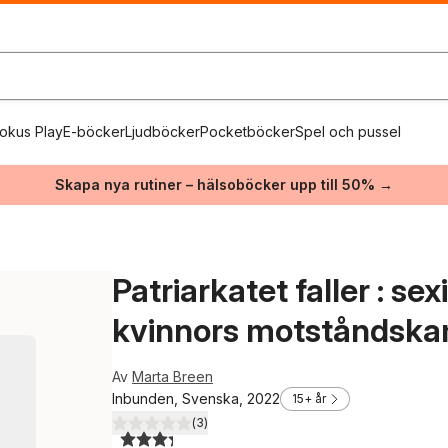
okus Play
E-böcker
Ljudböcker
Pocketböcker
Spel och pussel
Skapa nya rutiner – hälsoböcker upp till 50% →
Patriarkatet faller : se
kvinnors motståndsk
Av
Marta Breen
Inbunden, Svenska, 2022
15+ år
(
3
)
3,3
utav 5 stjärnor. Totalt antal röster: