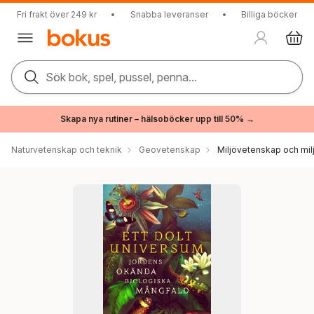
Fri frakt över 249 kr
•
Snabba leveranser
•
Billiga böcker
Sök bok, spel, pussel, penna...
Skapa nya rutiner – hälsoböcker upp till 50% →
Naturvetenskap och teknik
Geovetenskap
Miljövetenskap och milj