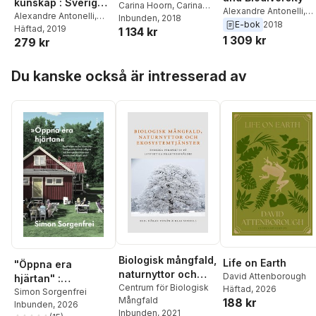
kunskap : Sveriges
Carina Hoorn
,
Carina
Alexandre Antonelli
,
unga akademi om
Alexandre Antonelli
,
Hoorn
Inbunden
,
Allison Perrigo
, 2018
,
Allison Perrigo
,
Carina
E-bok
2018
Steffi Burchardt
Häftad
, 2019
,
Palle
vetenskap och
1 134 kr
Alexandre Antonelli
Hoorn
1 309 kr
279 kr
Dahlstedt
,
Anna Dreber
samhälle
Almenberg
,
Ericka
Hoppa över listan
Johnson
,
Magnus
Du kanske också är intresserad av
Jonsson
,
Robert
Lagerström
,
Virginia
Langum
,
Josefin
Larsson
,
Martin Leijnse
,
Mattias Lundberg
,
Aryo
Makko
,
Kristian Pietras
,
Jonas Olofsson
,
Anna
Rising
,
Gabriel Skantze
,
Sara Strandberg
,
Maria
Tenje
,
Katarina
Wadstein MacLeod
,
Karl Wennberg
,
Marie
Wiberg
Biologisk mångfald,
Life on Earth
"Öppna era
naturnyttor och
David Attenborough
hjärtan" :
ekosystemtjänster
Centrum för Biologisk
Häftad
, 2026
berättelsen om hur
Simon Sorgenfrei
Mångfald
188 kr
Inbunden
, 2026
islam blev Sveriges
Inbunden
, 2021