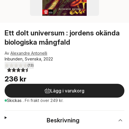
Ett dolt universum : jordens okända
biologiska mångfald
Av
Alexandre Antonelli
Inbunden, Svenska, 2022
(
13
)
4,5
utav 5 stjärnor. Totalt antal röster:
236 kr
Lägg i varukorg
Skickas
.
Fri frakt över 249 kr.
Beskrivning