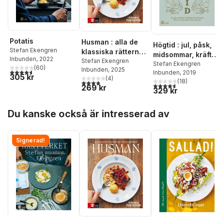
Potatis
Husman : alla de
Högtid : jul, påsk,
Stefan Ekengren
klassiska rätterna
midsommar, kräfto
Inbunden
, 2022
(och några
Stefan Ekengren
& surströmming :
Stefan Ekengren
(
60
)
Inbunden
, 2025
bortglömda)
4,6
utav 5 stjärnor. Totalt antal röster:
Inbunden
, 2019
alla de klassiska
305 kr
(
4
)
(
18
)
3,8
utav 5 stjärnor. Totalt antal röster:
rätterna (och någ
4,6
utav 5 stjärnor. Tota
269 kr
329 kr
nya)
Hoppa över listan
Du kanske också är intresserad av
Signerad!