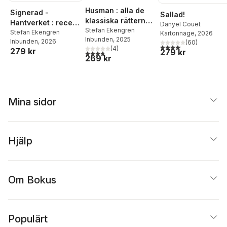
Husman : alla de
Signerad -
Sallad!
klassiska rätterna
Hantverket : recept
Danyel Couet
(och några
Stefan Ekengren
& berättelser om
Stefan Ekengren
Kartonnage
, 2026
Inbunden
, 2025
bortglömda)
Inbunden
, 2026
(
60
)
livet på restaurang
4,1
utav 5 stjärnor. Total
(
4
)
279 kr
279 kr
3,8
utav 5 stjärnor. Totalt antal röster:
269 kr
Mina sidor
Hjälp
Om Bokus
Populärt