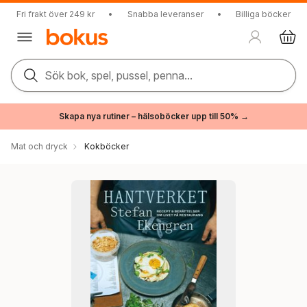
Fri frakt över 249 kr
•
Snabba leveranser
•
Billiga böcker
Sök bok, spel, pussel, penna...
Skapa nya rutiner – hälsoböcker upp till 50% →
Mat och dryck
Kokböcker