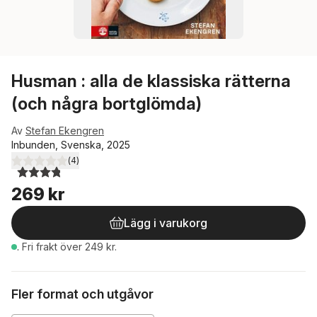
Husman : alla de klassiska rätterna
(och några bortglömda)
Av
Stefan Ekengren
Inbunden, Svenska, 2025
(
4
)
3,8
utav 5 stjärnor. Totalt antal röster:
269 kr
Lägg i varukorg
.
Fri frakt över 249 kr.
Fler format och utgåvor