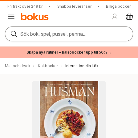
Fri frakt över 249 kr
•
Snabba leveranser
•
Billiga böcker
Sök bok, spel, pussel, penna...
Skapa nya rutiner – hälsoböcker upp till 50% →
Mat och dryck
Kokböcker
Internationella kök