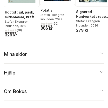
Potatis
Signerad -
Högtid : jul, påsk,
Stefan Ekengren
Hantverket : recep
midsommar, kräftor
Inbunden
, 2022
& berättelser om
Stefan Ekengren
& surströmming :
Stefan Ekengren
(
60
)
4,6
utav 5 stjärnor. Totalt antal röster:
Inbunden
, 2026
Inbunden
, 2019
livet på restauran
alla de klassiska
305 kr
279 kr
(
18
)
rätterna (och några
4,6
utav 5 stjärnor. Totalt antal röster:
329 kr
nya)
Mina sidor
Hjälp
Om Bokus