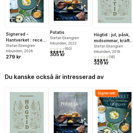
Potatis
Signerad -
Högtid : jul, påsk,
Stefan Ekengren
Hantverket : recept
midsommar, kräfto
Inbunden
, 2022
& berättelser om
Stefan Ekengren
& surströmming :
Stefan Ekengren
(
60
)
4,6
utav 5 stjärnor. Totalt antal röster:
Inbunden
, 2026
Inbunden
, 2019
livet på restaurang
alla de klassiska
305 kr
279 kr
(
18
)
rätterna (och någ
4,6
utav 5 stjärnor. Tota
329 kr
nya)
Hoppa över listan
Du kanske också är intresserad av
Signerad!