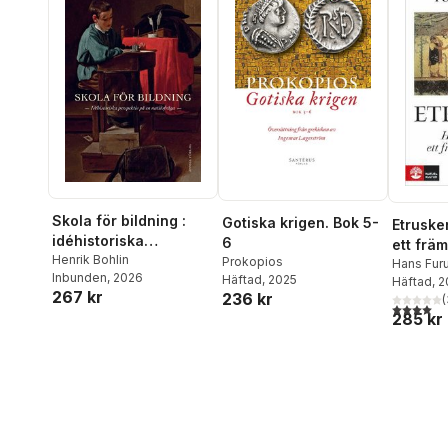
Skola för bildning :
Gotiska krigen. Bok 5-
Etrusker
idéhistoriska
6
ett frä
perspektiv på en
Henrik Bohlin
Prokopios
Hans Fur
Inbunden
, 2026
nutidsfråga
Häftad
, 2025
Häftad
, 
267 kr
236 kr
(
4,0
utav 5 
285 kr