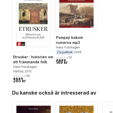
Pompeji bakom
ruinerna mp3
Hans Furuhagen
Ljudbok
2006
Etrusker : historien om
(
1
)
4,0
utav 5 stjärnor. Totalt antal röster:
ett främmande folk
149 kr
Hans Furuhagen
Häftad
, 2012
(
3
)
4,0
utav 5 stjärnor. Totalt antal röster:
285 kr
Hoppa över listan
Du kanske också är intresserad av