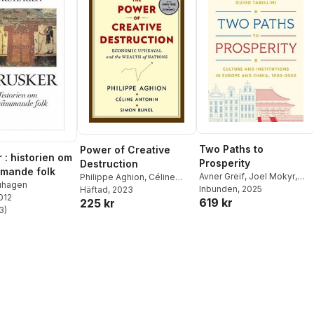
Two Paths to
Power of Creative
 : historien om
Prosperity
Destruction
mmande folk
Avner Greif
,
Joel Mokyr
,
Philippe Aghion
,
Céline
uhagen
Guido Tabellini
Inbunden
, 2025
Antonin
Häftad
, 2023
,
Simon Bunel
2012
619 kr
225 kr
3
)
stjärnor. Totalt antal röster: