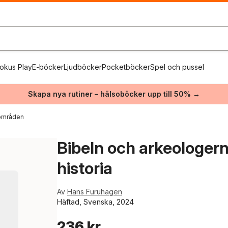
okus Play
E-böcker
Ljudböcker
Pocketböcker
Spel och pussel
Skapa nya rutiner – hälsoböcker upp till 50% →
 områden
Bibeln och arkeologern
historia
Av
Hans Furuhagen
Häftad, Svenska, 2024
236 kr