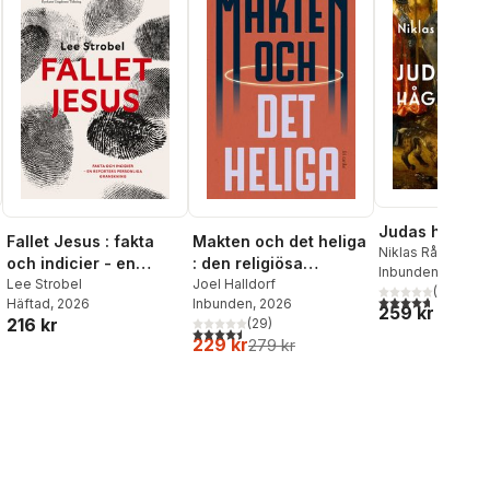
Judas hågkom
Fallet Jesus : fakta
Makten och det heliga
Niklas Rådström
och indicier - en
: den religiösa
Inbunden
, 2026
reporters personliga
Lee Strobel
vändningen i
Joel Halldorf
(
7
)
4,7
utav 5 stjärnor
Häftad
, 2026
Inbunden
, 2026
granskning
världspolitiken
259 kr
216 kr
(
29
)
4,5
utav 5 stjärnor. Totalt antal röster:
229 kr
279 kr