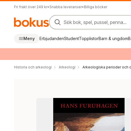
Fri frakt över 249 kr
•
Snabba leveranser
•
Billiga böcker
Sök bok, spel, pussel, penna...
Meny
Erbjudanden
Student
Topplistor
Barn & ungdom
B
Historia och arkeologi
Arkeologi
Arkeologiska perioder och