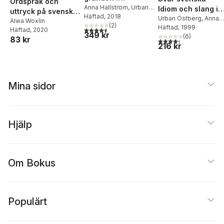
Ordspråk och
ordbildning i
Anna Hallström
,
Urban
Idiom och slang i
uttryck på svenska
Östberg
Häftad
, 2018
svenska språket
urval
Urban Östberg
,
Anna
och engelska
Alwa Woxlin
(
2
)
Hallström
Häftad
, 1999
med övningar och
4,5
utav 5 stjärnor. Totalt antal röster:
Häftad
, 2020
349 kr
(
6
)
facit
83 kr
4,3
utav 5 stjärnor. Tota
216 kr
Mina sidor
Hjälp
Om Bokus
Populärt