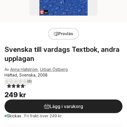
Provläs
Svenska till vardags Textbok, andra
upplagan
Av
Anna Hallström
,
Urban Östberg
Häftad, Svenska, 2008
(
6
)
4,2
utav 5 stjärnor. Totalt antal röster:
249 kr
Lägg i varukorg
Skickas
.
Fri frakt över 249 kr.