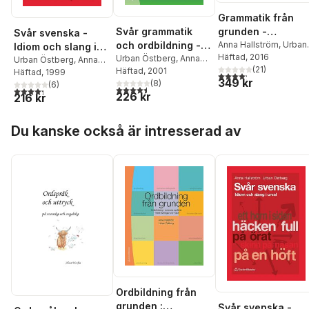
Grammatik från
grunden -
Svår grammatik
Svår svenska -
Grammatik med
Anna Hallström
,
Urban
och ordbildning - i
Idiom och slang i
Östberg
Häftad
, 2016
regler och
svenska som
Urban Östberg
,
Anna
urval
Urban Östberg
,
Anna
(
21
)
Hallström
Häftad
, 2001
övningar för sfi
Hallström
Häftad
, 1999
främmande språk
4,2
utav 5 stjärnor. Tota
349 kr
(
8
)
(
6
)
och sva
4,5
utav 5 stjärnor. Totalt antal röster:
4,3
utav 5 stjärnor. Totalt antal röster:
226 kr
216 kr
Hoppa över listan
Du kanske också är intresserad av
Ordbildning från
grunden :
Svår svenska -