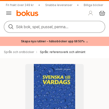
Fri frakt över 249 kr
•
Snabba leveranser
•
Billiga böcker
Sök bok, spel, pussel, penna...
Skapa nya rutiner – hälsoböcker upp till 50% →
Språk och ordböcker
Språk: referensverk och allmänt