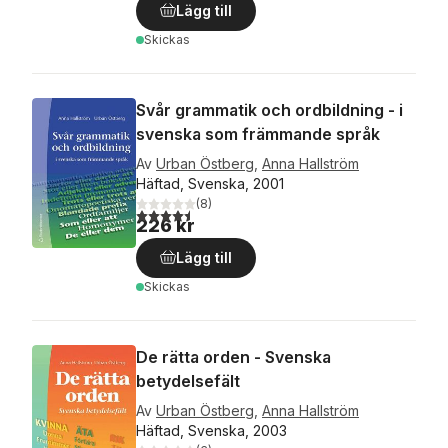
Lägg till
Skickas
Svår grammatik och ordbildning - i
svenska som främmande språk
Av
Urban Östberg
,
Anna Hallström
Häftad, Svenska, 2001
(
8
)
4,5
utav 5 stjärnor. Totalt antal röster:
226 kr
Lägg till
Skickas
De rätta orden - Svenska
betydelsefält
Av
Urban Östberg
,
Anna Hallström
Häftad, Svenska, 2003