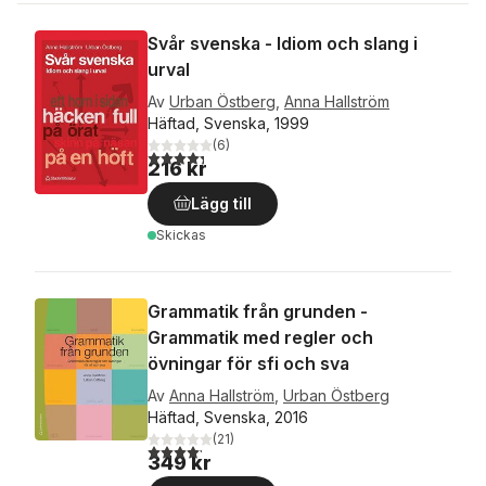
Svår svenska - Idiom och slang i
urval
Av
Urban Östberg
,
Anna Hallström
Häftad, Svenska, 1999
(
6
)
4,3
utav 5 stjärnor. Totalt antal röster:
216 kr
Lägg till
Skickas
Grammatik från grunden -
Grammatik med regler och
övningar för sfi och sva
Av
Anna Hallström
,
Urban Östberg
Häftad, Svenska, 2016
(
21
)
4,2
utav 5 stjärnor. Totalt antal röster:
349 kr