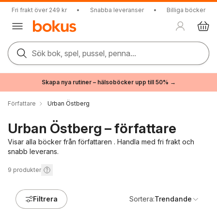
Fri frakt över 249 kr
•
Snabba leveranser
•
Billiga böcker
Sök bok, spel, pussel, penna...
Skapa nya rutiner – hälsoböcker upp till 50% →
Författare
Urban Östberg
Urban Östberg – författare
Visar alla böcker från författaren . Handla med fri frakt och
snabb leverans.
9
produkter
Filtrera
Sortera:
Trendande