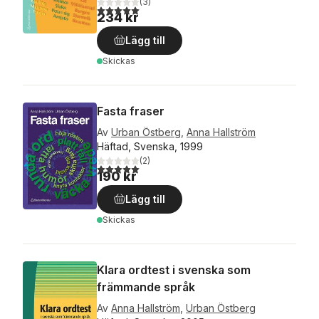
(
3
)
5,0
utav 5 stjärnor. Totalt antal röster:
234 kr
Lägg till
Skickas
Fasta fraser
Av
Urban Östberg
,
Anna Hallström
Häftad, Svenska, 1999
(
2
)
5,0
utav 5 stjärnor. Totalt antal röster:
190 kr
Lägg till
Skickas
Klara ordtest i svenska som
främmande språk
Av
Anna Hallström
,
Urban Östberg