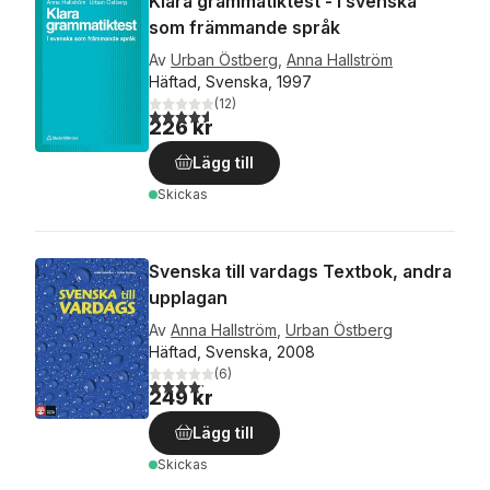
Klara grammatiktest - i svenska
som främmande språk
Av
Urban Östberg
,
Anna Hallström
Häftad, Svenska, 1997
(
12
)
4,6
utav 5 stjärnor. Totalt antal röster:
226 kr
Lägg till
Skickas
Svenska till vardags Textbok, andra
upplagan
Av
Anna Hallström
,
Urban Östberg
Häftad, Svenska, 2008
(
6
)
4,2
utav 5 stjärnor. Totalt antal röster:
249 kr
Lägg till
Skickas