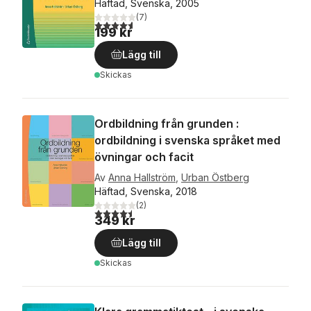
Häftad, Svenska, 2005
(
7
)
4,6
utav 5 stjärnor. Totalt antal röster:
199 kr
Lägg till
Skickas
Ordbildning från grunden :
ordbildning i svenska språket med
övningar och facit
Av
Anna Hallström
,
Urban Östberg
Häftad, Svenska, 2018
(
2
)
4,5
utav 5 stjärnor. Totalt antal röster:
349 kr
Lägg till
Skickas