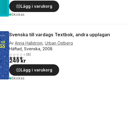
Lägg i varukorg
Skickas
Svenska till vardags Textbok, andra upplagan
Av
Anna Hallström
,
Urban Östberg
Häftad, Svenska, 2008
(
6
)
4,2
utav 5 stjärnor. Totalt antal röster:
249 kr
Lägg i varukorg
Skickas