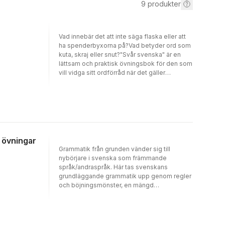
9
produkter
Vad innebär det att inte säga flaska eller att
ha spenderbyxorna på?Vad betyder ord som
kuta, skraj eller snut?"Svår svenska" är en
lättsam och praktisk övningsbok för den som
vill vidga sitt ordförråd när det gäller
idiomatiska uttryck och slang, så att språket
blir färgrikare, roligare och mer
uttrycksfullt.Boken vänder sig främst till
studenter i svenska som främmande språk
på en avancerad nivå, men den kan även
användas av modersmålsstuderande.I den
andra upplagan ingår ett alfabetiskt register
 övningar
över samtliga idiom och slangord, vilket gör
Grammatik från grunden vänder sig till
att boken dessutom kan fungera som en
nybörjare i svenska som främmande
användbar ordlista.
språk/andraspråk. Här tas svenskans
grundläggande grammatik upp genom regler
och böjningsmönster, en mängd
exempelmeningar och övningar av
varierande slag. Eftersom de flesta övningar
har facit kan boken användas för självstudier,
även om den i första hand är avsedd för