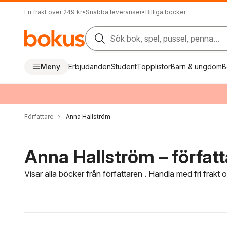
Fri frakt över 249 kr
•
Snabba leveranser
•
Billiga böcker
Sök bok, spel, pussel, penna...
Meny
Erbjudanden
Student
Topplistor
Barn & ungdom
B
Författare
Anna Hallström
Anna Hallström – författ
Visar alla böcker från författaren . Handla med fri frakt
Hoppa över filtreringsmeny