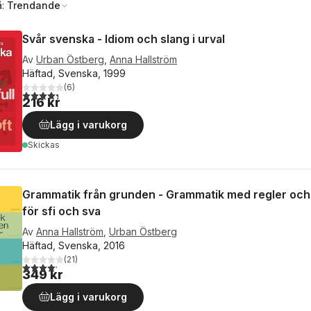
å:
Trendande
Svår svenska - Idiom och slang i urval
Av
Urban Östberg
,
Anna Hallström
Häftad, Svenska, 1999
(
6
)
4,3
utav 5 stjärnor. Totalt antal röster:
216 kr
Lägg i varukorg
Skickas
Grammatik från grunden - Grammatik med regler och
för sfi och sva
Av
Anna Hallström
,
Urban Östberg
Häftad, Svenska, 2016
(
21
)
4,2
utav 5 stjärnor. Totalt antal röster:
349 kr
Lägg i varukorg