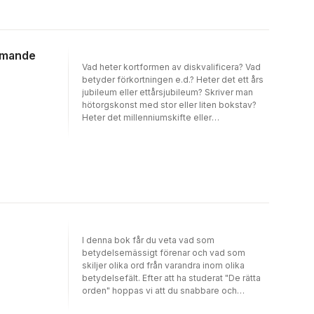
lärarledd undervisning. Sist i Grammatik från
grunden finns ett grammatikprov som bygger
på samtliga avsnitt i boken.
ämmande
Vad heter kortformen av diskvalificera? Vad
betyder förkortningen e.d.? Heter det ett års
jubileum eller ettårsjubileum? Skriver man
hötorgskonst med stor eller liten bokstav?
Heter det millenniumskifte eller
millennieskifte? Vad heter öronclips och
ansökan i plural? Skriver man Dem har jag inte
sett på åratal eller De har jag inte sett på
åratal? Dessa frågor och många fler vad
gäller grammatik och ordbildning kan man få
svar på i den här boken.Svår grammatik och
ordbildning är främst avsedd för studenter i
svenska som främmande språk på
avancerad nivå. Övningarna är försedda med
I denna bok får du veta vad som
facit, vilket gör att boken lämpar sig för både
betydelsemässigt förenar och vad som
självstudier och lärarledd undervisning.
skiljer olika ord från varandra inom olika
betydelsefält. Efter att ha studerat "De rätta
orden" hoppas vi att du snabbare och
säkrare ska kunna plocka fram det rätta ordet