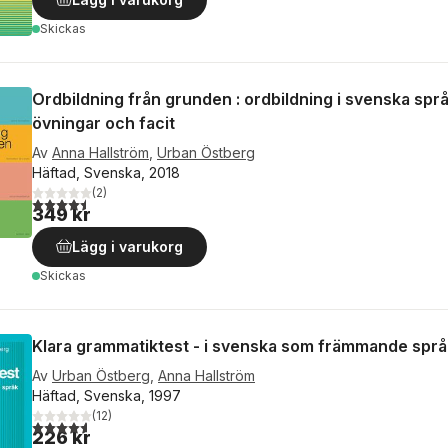
Skickas
Ordbildning från grunden : ordbildning i svenska spr
övningar och facit
Av
Anna Hallström
,
Urban Östberg
Häftad, Svenska, 2018
(
2
)
4,5
utav 5 stjärnor. Totalt antal röster:
349 kr
Lägg i varukorg
Skickas
Klara grammatiktest - i svenska som främmande språ
Av
Urban Östberg
,
Anna Hallström
Häftad, Svenska, 1997
(
12
)
4,6
utav 5 stjärnor. Totalt antal röster:
226 kr