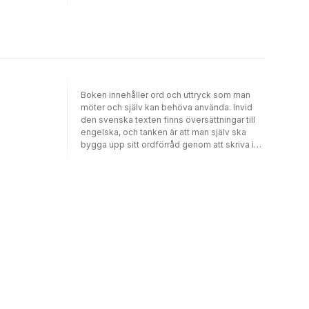
Deskriptiv svensk grammatik, A Compact
att boken har facit till de flesta övningar kan
Swedish Grammar eller MÅL – den paragraf vi
den användas för självstudier, men den är i
hänvisar till. De första proven är relativt lätta
första hand avsedd för lärarledd
medan de sista två är svårast. Exemplen är
undervisning.
ofta autentiska och vi har försökt samla de
allra vanligaste misstag andraspråksinlärare
gör.
Boken innehåller ord och uttryck som man
möter och själv kan behöva använda. Invid
den svenska texten finns översättningar till
engelska, och tanken är att man själv ska
bygga upp sitt ordförråd genom att skriva in
översättningar till det egna språket.