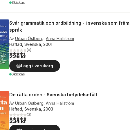
Skickas
Svår grammatik och ordbildning - i svenska som fr
språk
Av
Urban Östberg
,
Anna Hallström
Häftad, Svenska, 2001
(
8
)
4,5
utav 5 stjärnor. Totalt antal röster:
226 kr
Lägg i varukorg
Skickas
De rätta orden - Svenska betydelsefält
Av
Urban Östberg
,
Anna Hallström
Häftad, Svenska, 2003
(
3
)
5,0
utav 5 stjärnor. Totalt antal röster:
234 kr