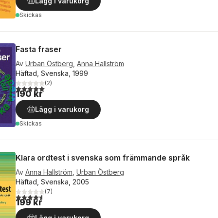
Lägg i varukorg
Skickas
Fasta fraser
Av
Urban Östberg
,
Anna Hallström
Häftad, Svenska, 1999
(
2
)
5,0
utav 5 stjärnor. Totalt antal röster:
190 kr
Lägg i varukorg
Skickas
Klara ordtest i svenska som främmande språk
Av
Anna Hallström
,
Urban Östberg
Häftad, Svenska, 2005
(
7
)
4,6
utav 5 stjärnor. Totalt antal röster:
199 kr
Lägg i varukorg