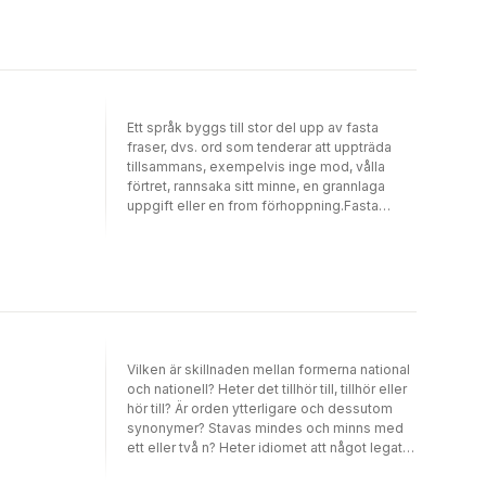
i rätt ögonblick ur ditt eget mentala lexikon,
samt att du fått en ökad stilkompetens och
en bättre förmåga att avgöra vilka ord som
hör hemma i vardagliga situationer och vilka
som förekommer i högtidligare
sammanhang. De rätta orden är främst
avsedd för studenter i svenska som
Ett språk byggs till stor del upp av fasta
främmande språk på avancerad nivå.
fraser, dvs. ord som tenderar att uppträda
Övningarna är försedda med facit, vilket gör
tillsammans, exempelvis inge mod, vålla
att boken lämpar sig för både självstudier
förtret, rannsaka sitt minne, en grannlaga
och lärarledd undervisning.
uppgift eller en from förhoppning.Fasta
fraser är en praktisk övningsbok, där verb-
och substantivfraser förklaras, kommenteras
och därefter övas i autentiska meningar. Ett
alfabetiskt register gör att boken dessutom
fungerar som en användbar ordlista över ett
urval centrala fraser.Fasta fraser är främst
avsedd för studenter i svenska som
främmande språk på mycket avancerad nivå,
Vilken är skillnaden mellan formerna national
men den vänder sig även till
och nationell? Heter det tillhör till, tillhör eller
modersmålsstuderande som vill utveckla sitt
hör till? Är orden ytterligare och dessutom
sinne för ords och frasers betydelsenyanser.
synonymer? Stavas mindes och minns med
ett eller två n? Heter idiomet att något legat
varmt om mitt hjärta, lagt varmt om mitt hjärta