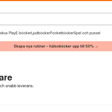
okus Play
E-böcker
Ljudböcker
Pocketböcker
Spel och pussel
Skapa nya rutiner – hälsoböcker upp till 50% →
are
 och snabb leverans.