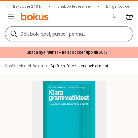
Fri frakt över 249 kr
•
Snabba leveranser
•
Billiga böcker
Sök bok, spel, pussel, penna...
Skapa nya rutiner – hälsoböcker upp till 50% →
Språk och ordböcker
Språk: referensverk och allmänt