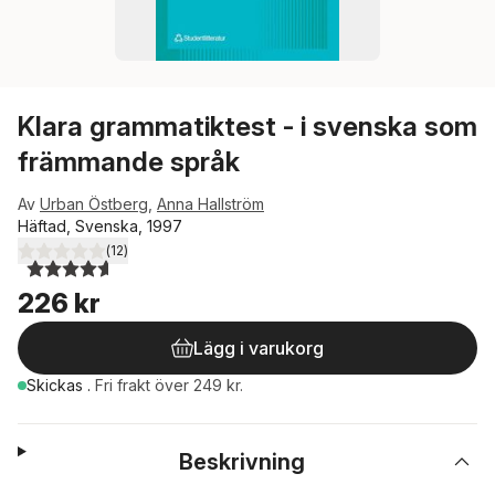
Klara grammatiktest - i svenska som
främmande språk
Av
Urban Östberg
,
Anna Hallström
Häftad, Svenska, 1997
(
12
)
4,6
utav 5 stjärnor. Totalt antal röster:
226 kr
Lägg i varukorg
Skickas
.
Fri frakt över 249 kr.
Beskrivning