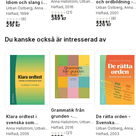
Grammatik med
Anna Hallström
,
Urban
och ordbildning - i
Idiom och slang i
Östberg
Häftad
, 2016
regler och
svenska som
Urban Östberg
,
Anna
urval
Urban Östberg
,
Anna
(
21
)
Hallström
Häftad
, 2001
övningar för sfi
Hallström
Häftad
, 1999
främmande språk
4,2
utav 5 stjärnor. Totalt antal röster:
349 kr
(
8
)
(
6
)
och sva
4,5
utav 5 stjärnor. Tota
4,3
utav 5 stjärnor. Totalt antal röster:
226 kr
216 kr
Hoppa över listan
Du kanske också är intresserad av
Grammatik från
grunden -
Klara ordtest i
De rätta orden -
Grammatik med
Anna Hallström
,
Urban
svenska som
Svenska
Östberg
Häftad
, 2016
regler och
främmande språk
Anna Hallström
,
Urban
betydelsefält
Urban Östberg
,
Anna
(
21
)
Östberg
Häftad
, 2005
Hallström
Häftad
, 2003
övningar för sfi
4,2
utav 5 stjärnor. Totalt antal röster: