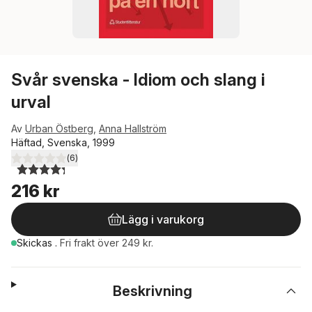
Svår svenska - Idiom och slang i
urval
Av
Urban Östberg
,
Anna Hallström
Häftad, Svenska, 1999
(
6
)
4,3
utav 5 stjärnor. Totalt antal röster:
216 kr
Lägg i varukorg
Skickas
.
Fri frakt över 249 kr.
Beskrivning