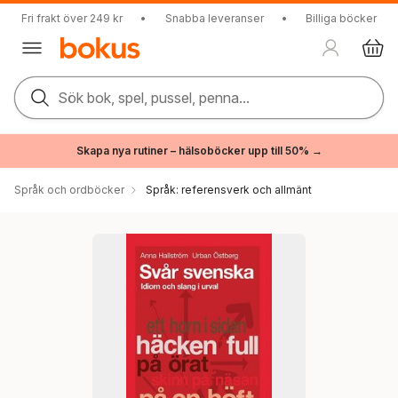
Fri frakt över 249 kr
•
Snabba leveranser
•
Billiga böcker
Sök bok, spel, pussel, penna...
Skapa nya rutiner – hälsoböcker upp till 50% →
Språk och ordböcker
Språk: referensverk och allmänt