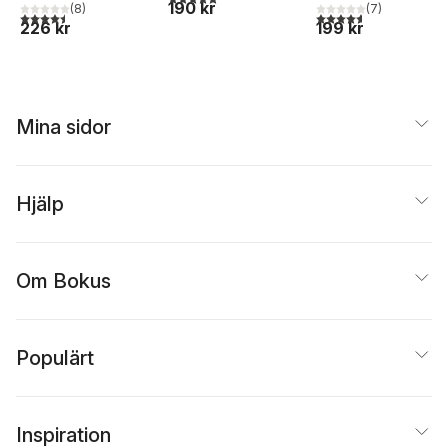
190 kr
(
8
)
(
7
)
4,5
utav 5 stjärnor. Totalt antal röster:
4,6
utav 5 stjärnor. Tota
226 kr
199 kr
Mina sidor
Hjälp
Om Bokus
Populärt
Inspiration