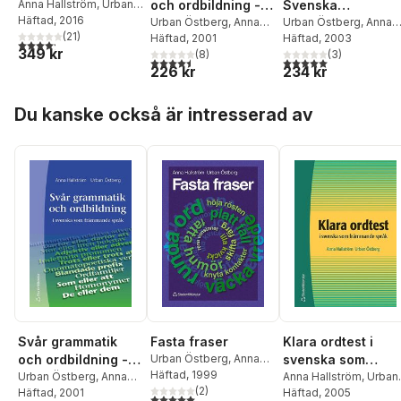
Grammatik med
Anna Hallström
,
Urban
och ordbildning - i
Svenska
Östberg
Häftad
, 2016
regler och
svenska som
Urban Östberg
,
Anna
betydelsefält
Urban Östberg
,
Anna
(
21
)
Hallström
Häftad
, 2001
Hallström
Häftad
, 2003
övningar för sfi
främmande språk
4,2
utav 5 stjärnor. Totalt antal röster:
349 kr
(
8
)
(
3
)
och sva
4,5
utav 5 stjärnor. Totalt antal röster:
5,0
utav 5 stjärnor. Tota
226 kr
234 kr
Hoppa över listan
Du kanske också är intresserad av
Svår grammatik
Fasta fraser
Klara ordtest i
och ordbildning - i
Urban Östberg
,
Anna
svenska som
Hallström
Häftad
, 1999
svenska som
Urban Östberg
,
Anna
främmande språk
Anna Hallström
,
Urban
(
2
)
Hallström
Häftad
, 2001
Östberg
Häftad
, 2005
främmande språk
5,0
utav 5 stjärnor. Totalt antal röster: