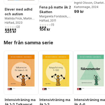
Ingrid Olsson
,
Charlott
Ramel
Kartonnage
, 2024
Fena på matte åk 2
Elever med adhd
99 kr
Skatten
och autism
Margareta Forsbäck
,
Matilda Frick
,
Martin
Ingrid Olsson
Häftad
, 2011
Karlberg
Häftad
, 2023
,
Nina Klang
,
(
1
)
3,0
utav 5 stjärnor. Totalt antal röster:
Johan Lundin Kleberg
(
2
)
,
5,0
utav 5 stjärnor. Totalt antal röster:
104 kr
325 kr
Ingrid Olsson
,
Emilia
Thorup
,
Kersti Vikström
Hoppa över listan
Mer från samma serie
Intensivträning ma
Intensivträning ma
Intensivträning ma
åk 1-3 Talkamrater
åk 1-3
åk 4-6