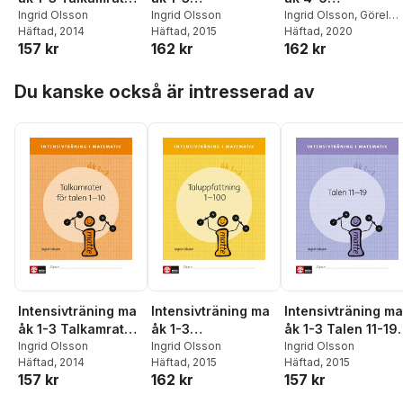
1-10 Elevhäfte
Ingrid Olsson
Taluppfattning 1-
Ingrid Olsson
Räknemetoder
Ingrid Olsson
,
Görel
Häftad
, 2014
Häftad
, 2015
Sterner
Häftad
, 2020
100 Elevhäfte
Elevhäfte
157 kr
162 kr
162 kr
Hoppa över listan
Du kanske också är intresserad av
Intensivträning ma
Intensivträning ma
Intensivträning ma
åk 1-3 Talkamrater
åk 1-3
åk 1-3 Talen 11-19
1-10 Elevhäfte
Ingrid Olsson
Taluppfattning 1-
Ingrid Olsson
Elevhäfte
Ingrid Olsson
Häftad
, 2014
Häftad
, 2015
Häftad
, 2015
100 Elevhäfte
157 kr
162 kr
157 kr