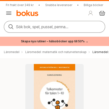
Fri frakt över 249 kr
•
Snabba leveranser
•
Billiga böcker
Sök bok, spel, pussel, penna...
Skapa nya rutiner – hälsoböcker upp till 50% →
Läromedel
Läromedel: matematik och naturvetenskap
Läromedel: