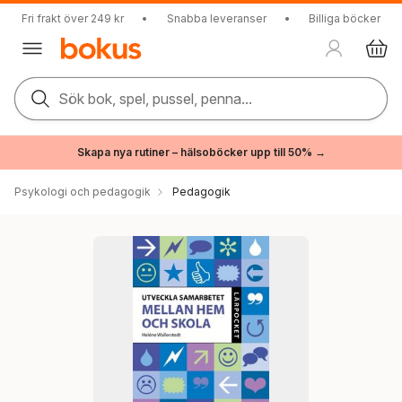
Fri frakt över 249 kr
•
Snabba leveranser
•
Billiga böcker
Sök bok, spel, pussel, penna...
Skapa nya rutiner – hälsoböcker upp till 50% →
Psykologi och pedagogik
Pedagogik