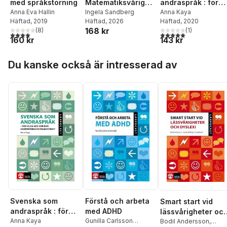
Matematiksvårighe
med språkstörning
andraspråk : för
ter : förebygga,
Ingela Sandberg
Anna Eva Hallin
vilka och hur kan
Anna Kaya
Häftad
, 2026
Häftad
, 2019
Häftad
, 2020
uppmärksamma
undervisningen
168 kr
(
8
)
(
1
)
och analysera
organiseras?
4,0
utav 5 stjärnor. Totalt antal röster:
5,0
utav 5 stjärnor. Tota
160 kr
143 kr
Hoppa över listan
Du kanske också är intresserad av
Svenska som
Förstå och arbeta
Smart start vid
andraspråk : för
med ADHD
lässvårigheter oc
vilka och hur kan
Anna Kaya
Gunilla Carlsson
dyslexi
Bodil Andersson
,