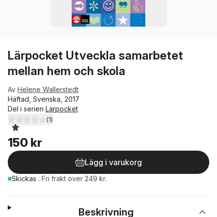
Lärpocket Utveckla samarbetet
mellan hem och skola
Av
Helene Wallerstedt
Häftad, Svenska, 2017
Del i serien
Lärpocket
(
1
)
1,0
utav 5 stjärnor. Totalt antal röster:
150 kr
Lägg i varukorg
Skickas
.
Fri frakt över 249 kr.
Beskrivning