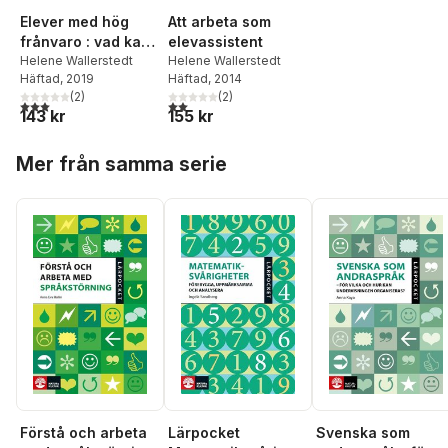
Elever med hög
Att arbeta som
frånvaro : vad kan
elevassistent
skolan göra?
Helene Wallerstedt
Helene Wallerstedt
Häftad
, 2019
Häftad
, 2014
(
2
)
(
2
)
3,0
utav 5 stjärnor. Totalt antal röster:
2,0
utav 5 stjärnor. Totalt antal röster:
143 kr
155 kr
Hoppa över listan
Mer från samma serie
Lärpocket
Förstå och arbeta
Svenska som