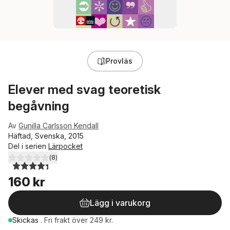
Provläs
Elever med svag teoretisk
begåvning
Av
Gunilla Carlsson Kendall
Häftad, Svenska, 2015
Del i serien
Lärpocket
(
8
)
4,4
utav 5 stjärnor. Totalt antal röster:
160 kr
Lägg i varukorg
Skickas
.
Fri frakt över 249 kr.