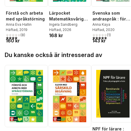
Lärpocket
Förstå och arbeta
Svenska som
Matematiksvårighe
med språkstörning
andraspråk : för
ter : förebygga,
Ingela Sandberg
Anna Eva Hallin
vilka och hur kan
Anna Kaya
Häftad
, 2026
Häftad
, 2019
Häftad
, 2020
uppmärksamma
undervisningen
168 kr
(
8
)
(
1
)
och analysera
organiseras?
4,0
utav 5 stjärnor. Totalt antal röster:
5,0
utav 5 stjärnor. Tota
160 kr
143 kr
Hoppa över listan
Du kanske också är intresserad av
NPF för lärare :