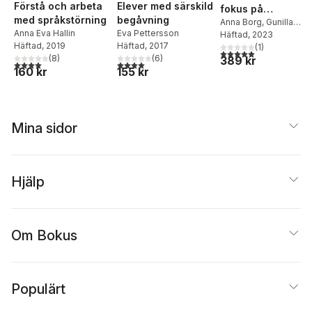
Förstå och arbeta
Elever med särskild
fokus på
med språkstörning
begåvning
pedagogiskt arbet
Anna Borg
,
Gunilla
Anna Eva Hallin
Eva Pettersson
Carlsson Kendall
Häftad
, 2023
Häftad
, 2019
Häftad
, 2017
(
1
)
5,0
utav 5 stjärnor. Tota
(
8
)
(
6
)
389 kr
4,0
utav 5 stjärnor. Totalt antal röster:
4,0
utav 5 stjärnor. Totalt antal röster:
160 kr
155 kr
Mina sidor
Hjälp
Om Bokus
Populärt