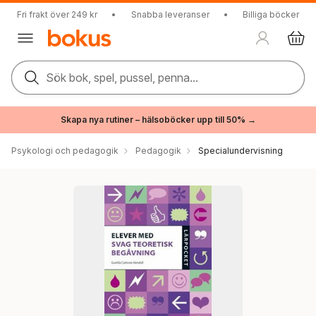
Fri frakt över 249 kr
•
Snabba leveranser
•
Billiga böcker
Sök bok, spel, pussel, penna...
Skapa nya rutiner – hälsoböcker upp till 50% →
Psykologi och pedagogik
Pedagogik
Specialundervisning