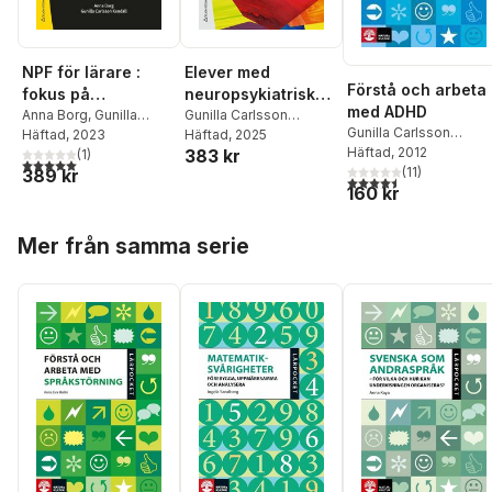
NPF för lärare :
Elever med
Förstå och arbeta
fokus på
neuropsykiatriska
med ADHD
pedagogiskt arbete
Anna Borg
,
Gunilla
svårigheter : vad
Gunilla Carlsson
Gunilla Carlsson
Carlsson Kendall
Häftad
, 2023
Kendall
Häftad
, 2025
gör vi och varför?
Kendall
Häftad
, 2012
383 kr
(
1
)
5,0
utav 5 stjärnor. Totalt antal röster:
(
11
)
389 kr
4,5
utav 5 stjärnor. Tota
160 kr
Hoppa över listan
Mer från samma serie