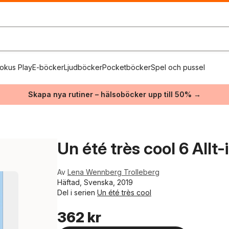
okus Play
E-böcker
Ljudböcker
Pocketböcker
Spel och pussel
Skapa nya rutiner – hälsoböcker upp till 50% →
Un été très cool 6 Allt-
Av
Lena Wennberg Trolleberg
Häftad, Svenska, 2019
Del i serien
Un été très cool
362 kr