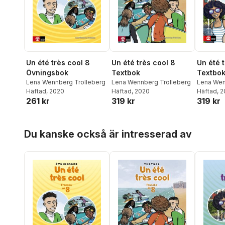
Un été très cool 8
Un été très cool 8
Un été t
Övningsbok
Textbok
Textbo
Lena Wennberg Trolleberg
Lena Wennberg Trolleberg
Lena Wen
Häftad
, 2020
Häftad
, 2020
Häftad
, 
261 kr
319 kr
319 kr
Hoppa över listan
Du kanske också är intresserad av