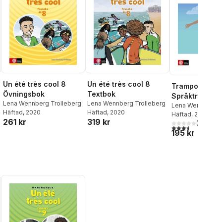
Un été très cool 8
Un été très cool 8
Trampoline fr
Övningsbok
Textbok
Språkträning i
Lena Wennberg Trolleberg
Lena Wennberg Trolleberg
Moderna språk
Lena Wennberg T
Häftad
, 2020
Häftad
, 2020
Häftad
, 2019
och grammati
261 kr
319 kr
(
2
)
al röster:
3,5
utav 5 stjärnor.
195 kr