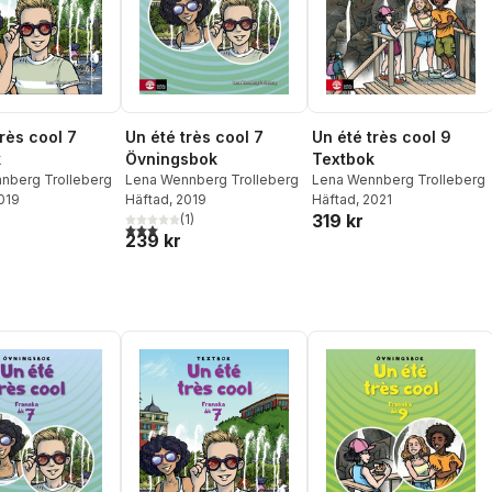
rès cool 7
Un été très cool 7
Un été très cool 9
k
Övningsbok
Textbok
nberg Trolleberg
Lena Wennberg Trolleberg
Lena Wennberg Trolleberg
2019
Häftad
, 2019
Häftad
, 2021
319 kr
(
1
)
3,0
utav 5 stjärnor. Totalt antal röster:
239 kr