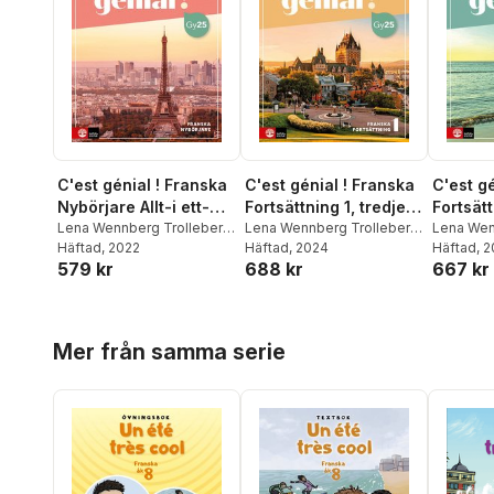
C'est génial ! Franska
C'est génial ! Franska
C'est gé
Nybörjare Allt-i ett-
Fortsättning 1, tredje
Fortsätt
bok
Lena Wennberg Trolleberg
,
upplagan
Lena Wennberg Trolleberg
,
upplag
Lena Wen
Marie-Louise Sanner
Häftad
, 2022
Marie-Louise Sanner
Häftad
, 2024
Marie-Lo
Häftad
, 
579 kr
688 kr
667 kr
Hoppa över listan
Mer från samma serie