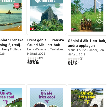
nial ! Franska
C'est génial ! Franska
Génial 4 Allt-i-ett-bok,
ning 2, tredje
Grund Allt-i ett-bok
andra upplagan
an
nberg Trolleberg
,
Lena Wennberg Trolleberg
,
Marie-Louise Sanner
,
Lena
uise Sanner
2026
Marie-Louise Sanner
Häftad
, 2023
Wennberg Trolleberg
Häftad
, 2012
(
2
)
(
5
)
4,5
utav 5 stjärnor. Totalt antal röster:
4,4
utav 5 stjärnor. Totalt ant
688 kr
617 kr