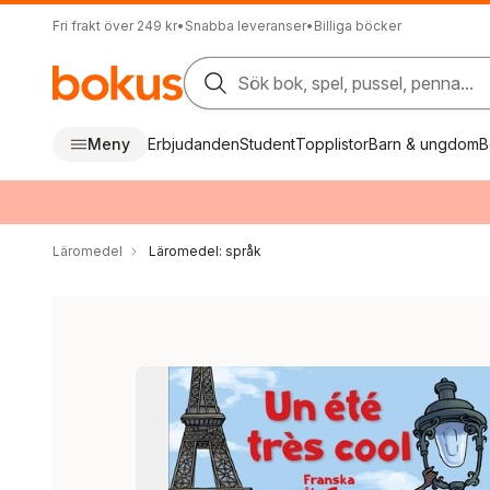
Fri frakt över 249 kr
•
Snabba leveranser
•
Billiga böcker
Sök bok, spel, pussel, penna...
Meny
Erbjudanden
Student
Topplistor
Barn & ungdom
B
Läromedel
Läromedel: språk