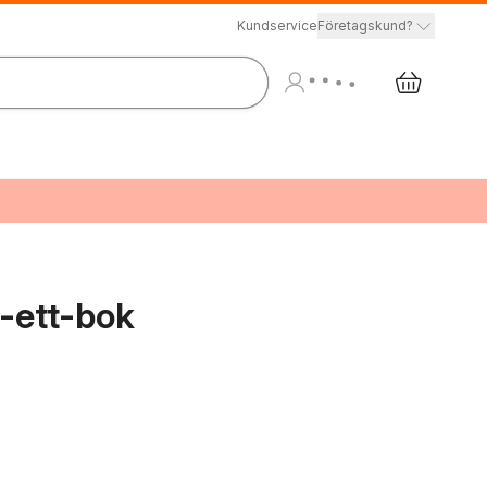
Kundservice
Företagskund?
i-ett-bok