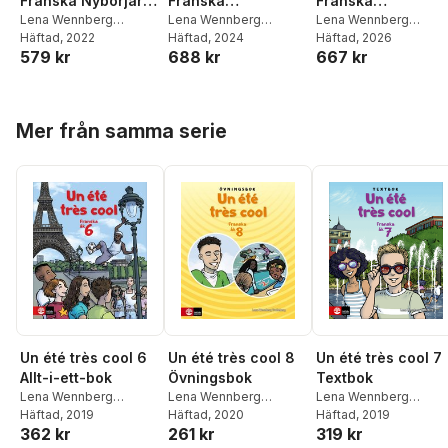
Franska Nybörjare
Franska
Franska
Allt-i ett-bok
Lena Wennberg
Fortsättning 1,
Lena Wennberg
Fortsättning 2,
Lena Wennberg
Trolleberg
Häftad
, 2022
,
Marie-
Trolleberg
Häftad
, 2024
,
Marie-
Trolleberg
Häftad
, 2026
,
Marie-
tredje upplagan
tredje upplagan
579 kr
688 kr
667 kr
Louise Sanner
Louise Sanner
Louise Sanner
Hoppa över listan
Mer från samma serie
Un été très cool 6
Un été très cool 8
Un été très cool 7
Allt-i-ett-bok
Övningsbok
Textbok
Lena Wennberg
Lena Wennberg
Lena Wennberg
Trolleberg
Häftad
, 2019
Trolleberg
Häftad
, 2020
Trolleberg
Häftad
, 2019
362 kr
261 kr
319 kr