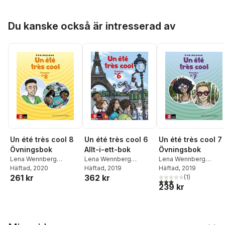
Hoppa över listan
Du kanske också är intresserad av
Un été très cool 8
Un été très cool 6
Un été très cool 7
Övningsbok
Allt-i-ett-bok
Övningsbok
Lena Wennberg
Lena Wennberg
Lena Wennberg
Trolleberg
Häftad
, 2020
Trolleberg
Häftad
, 2019
Trolleberg
Häftad
, 2019
261 kr
362 kr
(
1
)
3,0
utav 5 stjärnor. Tota
239 kr