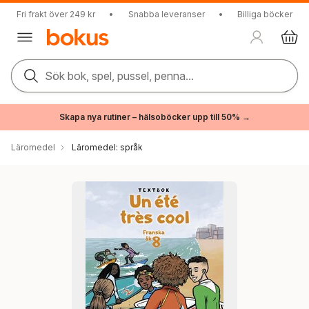
Fri frakt över 249 kr
•
Snabba leveranser
•
Billiga böcker
Sök bok, spel, pussel, penna...
Skapa nya rutiner – hälsoböcker upp till 50% →
Läromedel
Läromedel: språk