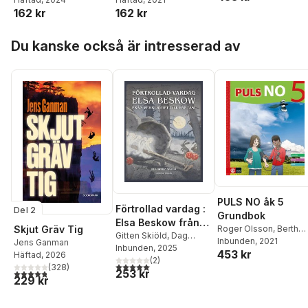
upplagan
Wallander
,
Gitten
162 kr
162 kr
Skiöld
,
Lennart Enwall
,
Johan Skarp
,
Anders
Hoppa över listan
Du kanske också är intresserad av
Thapper
PULS NO åk 5
Förtrollad vardag :
Del 2
Grundbok
Elsa Beskow från
Skjut Gräv Tig
Roger Olsson
,
Berth
verklighet till
Gitten Skiöld
,
Dag
Belfrage
Inbunden
,
, 2021
Staffan
Jens Ganman
Beskow
Inbunden
,
Lars
, 2025
fantasi
453 kr
Sjöberg
,
Kerstin
Häftad
, 2026
Häggström
(
2
)
,
Petra Bäni
,
5,0
utav 5 stjärnor. Totalt antal röster:
Wallander
,
Gitten
(
328
)
253 kr
4,8
utav 5 stjärnor. Totalt antal röster:
Eva Söderberg
,
Eva
Skiöld
,
Lennart Enwall
,
229 kr
Nordlinder
,
Daniel
Johan Skarp
,
Anders
Prytz
,
Martin Olin
Thapper