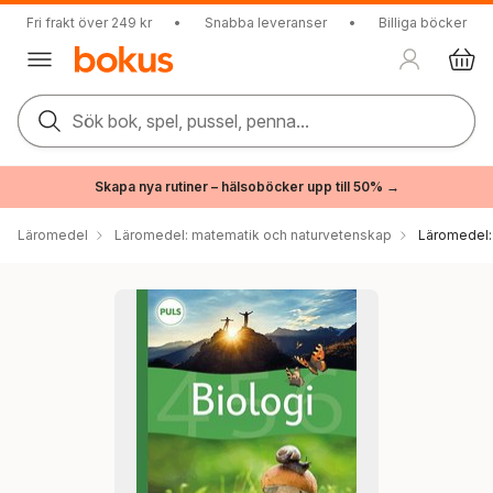
Fri frakt över 249 kr
•
Snabba leveranser
•
Billiga böcker
Sök bok, spel, pussel, penna...
Skapa nya rutiner – hälsoböcker upp till 50% →
Läromedel
Läromedel: matematik och naturvetenskap
Läromedel: