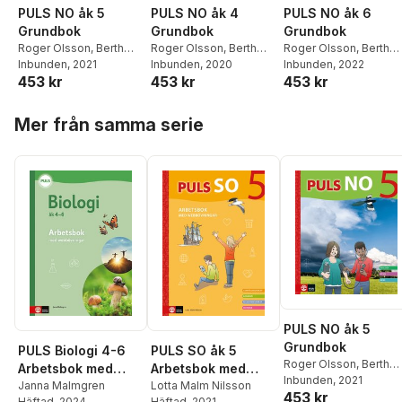
PULS NO åk 5
PULS NO åk 4
PULS NO åk 6
Grundbok
Grundbok
Grundbok
Roger Olsson
,
Berth
Roger Olsson
,
Berth
Roger Olsson
,
Berth
Belfrage
Inbunden
,
, 2021
Staffan
Belfrage
Inbunden
,
, 2020
Staffan
Belfrage
Inbunden
,
, 2022
Johan Skarp
453 kr
453 kr
453 kr
Sjöberg
,
Kerstin
Sjöberg
,
Gitten Skiöld
,
Anders Thapper
,
Inti
Wallander
,
Gitten
Lennart Enwall
,
Kerstin
Chavez Perez
,
Anna
Hoppa över listan
Skiöld
,
Lennart Enwall
,
Wallander
,
Birgitta
Froster
Mer från samma serie
Johan Skarp
,
Anders
Öberg
Thapper
PULS NO åk 5
Grundbok
PULS Biologi 4-6
PULS SO åk 5
Roger Olsson
,
Berth
Arbetsbok med
Arbetsbok med
Belfrage
Inbunden
,
, 2021
Staffan
elevwebb, fjärde
Janna Malmgren
elevwebb
Lotta Malm Nilsson
453 kr
Sjöberg
,
Kerstin
Häftad
, 2024
Häftad
, 2021