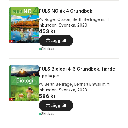
PULS NO åk 4 Grundbok
Av
Roger Olsson
,
Berth Belfrage
m. fl.
Inbunden, Svenska, 2020
453 kr
Lägg till
Skickas
PULS Biologi 4-6 Grundbok, fjärde
upplagan
Av
Berth Belfrage
,
Lennart Enwall
m. fl.
Inbunden, Svenska, 2023
586 kr
Lägg till
Skickas