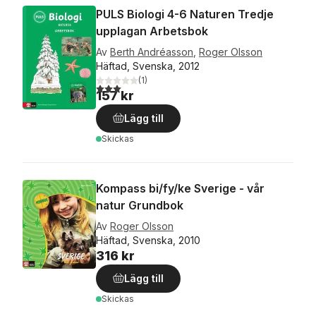
PULS Biologi 4-6 Naturen Tredje
upplagan Arbetsbok
Av
Berth Andréasson
,
Roger Olsson
Häftad, Svenska, 2012
(
1
)
3,0
utav 5 stjärnor. Totalt antal röster:
157 kr
Lägg till
Skickas
Kompass bi/fy/ke Sverige - vår
natur Grundbok
Av
Roger Olsson
Häftad, Svenska, 2010
316 kr
Lägg till
Skickas