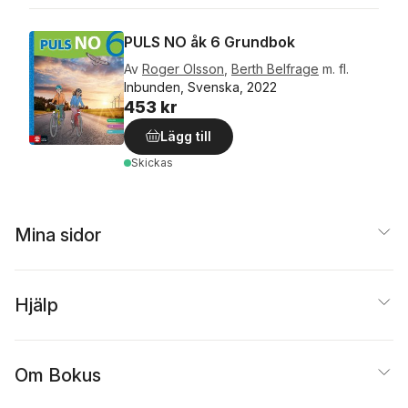
PULS NO åk 6 Grundbok
Av
Roger Olsson
,
Berth Belfrage
m. fl.
Inbunden, Svenska, 2022
453 kr
Lägg till
Skickas
Mina sidor
Hjälp
Om Bokus