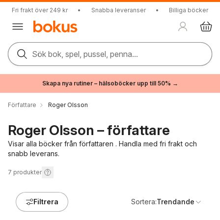
Fri frakt över 249 kr
•
Snabba leveranser
•
Billiga böcker
Sök bok, spel, pussel, penna...
Skapa nya rutiner – hälsoböcker upp till 50% →
Författare
Roger Olsson
Roger Olsson – författare
Visar alla böcker från författaren . Handla med fri frakt och
snabb leverans.
7
produkter
Filtrera
Sortera:
Trendande