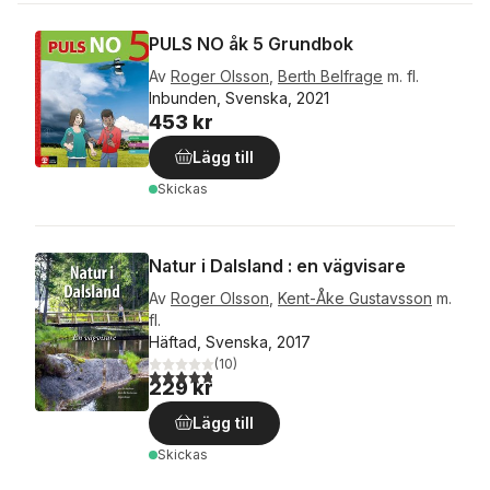
PULS NO åk 5 Grundbok
Av
Roger Olsson
,
Berth Belfrage
m. fl.
Inbunden, Svenska, 2021
453 kr
Lägg till
Skickas
Natur i Dalsland : en vägvisare
Av
Roger Olsson
,
Kent-Åke Gustavsson
m.
fl.
Häftad, Svenska, 2017
(
10
)
4,8
utav 5 stjärnor. Totalt antal röster:
229 kr
Lägg till
Skickas