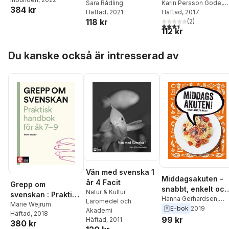
andra upplagan
Sara Rådling
Karin Persson Gode
,
384 kr
Häftad
, 2021
Hilkka Mikkonen
Häftad
, 2017
118 kr
(
2
)
3,5
utav 5 stjärnor. Tota
112 kr
Hoppa över listan
Du kanske också är intresserad av
Vän med svenska 1
Middagsakuten -
år 4 Facit
Grepp om
snabbt, enkelt och
Natur & Kultur
svenskan : Praktisk
billigt
Hanna Gerhardsen
,
Läromedel och
handbok för åk 7-9
Marie Wejrum
Margot Henrikson
,
E-bok
2019
Akademi
Häftad
, 2018
Mattias Henrikson
,
99 kr
Häftad
, 2011
380 kr
Johanna Jeansson