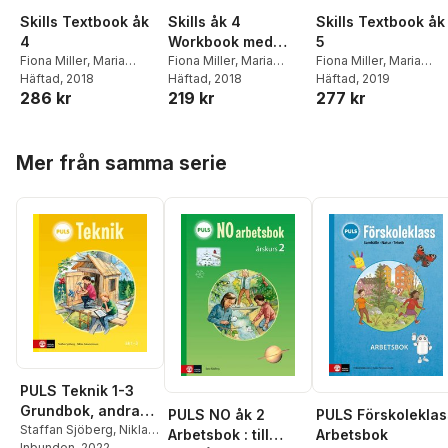
Skills Textbook åk
Skills åk 4
Skills Textbook åk
4
Workbook med
5
Fiona Miller
,
Maria
elevwebb
Fiona Miller
,
Maria
Fiona Miller
,
Maria
Olsson
Häftad
, 2018
,
Rebecka Ungh
Olsson
Häftad
, 2018
,
Rebecka Ungh
Olsson
Häftad
, 2019
,
Rebecka Ung
286 kr
219 kr
277 kr
Wolf
Wolf
Wolf
Hoppa över listan
Mer från samma serie
PULS Teknik 1-3
Grundbok, andra
PULS NO åk 2
PULS Förskoleklas
upplagan
Staffan Sjöberg
,
Niklas
Arbetsbok : till
Arbetsbok
Salomonsson
Inbunden
, 2022