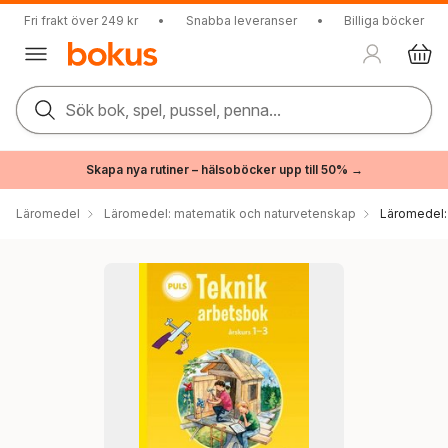
Fri frakt över 249 kr
•
Snabba leveranser
•
Billiga böcker
Sök bok, spel, pussel, penna...
Skapa nya rutiner – hälsoböcker upp till 50% →
Läromedel
Läromedel: matematik och naturvetenskap
Läromedel: