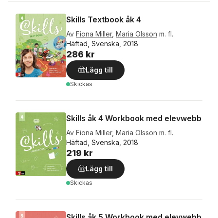
Skills Textbook åk 4
Av
Fiona Miller
,
Maria Olsson
m. fl.
Häftad, Svenska, 2018
286 kr
Lägg till
Skickas
Skills åk 4 Workbook med elevwebb
Av
Fiona Miller
,
Maria Olsson
m. fl.
Häftad, Svenska, 2018
219 kr
Lägg till
Skickas
Skills åk 5 Workbook med elevwebb