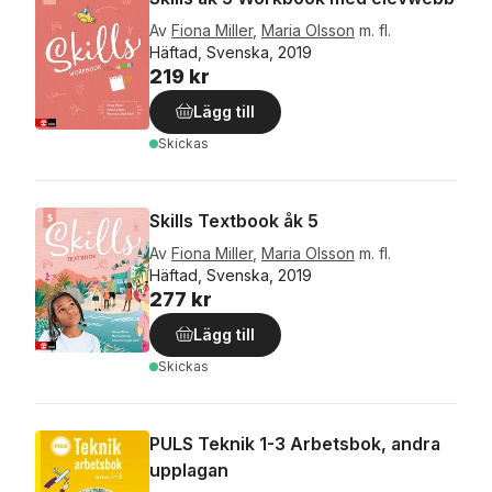
Av
Fiona Miller
,
Maria Olsson
m. fl.
Häftad, Svenska, 2019
219 kr
Lägg till
Skickas
Skills Textbook åk 5
Av
Fiona Miller
,
Maria Olsson
m. fl.
Häftad, Svenska, 2019
277 kr
Lägg till
Skickas
PULS Teknik 1-3 Arbetsbok, andra
upplagan