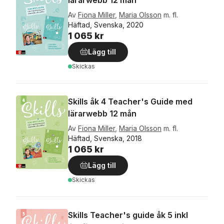
lärarwebb 12 mån
Av
Fiona Miller
,
Maria Olsson
m. fl.
Häftad, Svenska, 2020
1 065 kr
Lägg till
Skickas
Skills åk 4 Teacher's Guide med
lärarwebb 12 mån
Av
Fiona Miller
,
Maria Olsson
m. fl.
Häftad, Svenska, 2018
1 065 kr
Lägg till
Skickas
Skills Teacher's guide åk 5 inkl