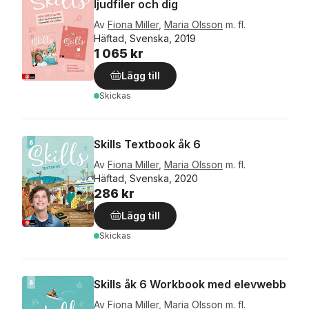
ljudfiler och dig
Av
Fiona Miller
,
Maria Olsson
m. fl.
Häftad, Svenska, 2019
1 065 kr
Lägg till
Skickas
Skills Textbook åk 6
Av
Fiona Miller
,
Maria Olsson
m. fl.
Häftad, Svenska, 2020
286 kr
Lägg till
Skickas
Skills åk 6 Workbook med elevwebb
Av
Fiona Miller
,
Maria Olsson
m. fl.