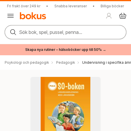
Fri frakt över 249 kr
•
Snabba leveranser
•
Billiga böcker
Sök bok, spel, pussel, penna...
Skapa nya rutiner – hälsoböcker upp till 50% →
Psykologi och pedagogik
Pedagogik
Undervisning i specifika äm