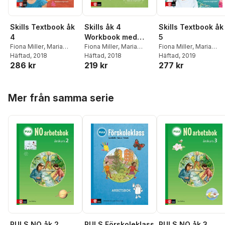
Skills Textbook åk
Skills åk 4
Skills Textbook åk
4
Workbook med
5
Fiona Miller
,
Maria
elevwebb
Fiona Miller
,
Maria
Fiona Miller
,
Maria
Olsson
Häftad
, 2018
,
Rebecka Ungh
Olsson
Häftad
, 2018
,
Rebecka Ungh
Olsson
Häftad
, 2019
,
Rebecka Ung
286 kr
219 kr
277 kr
Wolf
Wolf
Wolf
Hoppa över listan
Mer från samma serie
PULS NO åk 2
PULS Förskoleklass
PULS NO åk 3