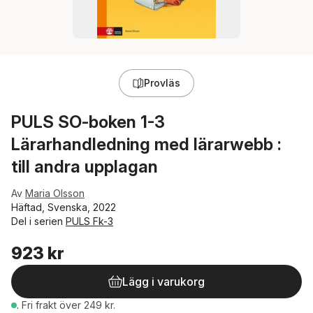
Provläs
PULS SO-boken 1-3
Lärarhandledning med lärarwebb :
till andra upplagan
Av
Maria Olsson
Häftad, Svenska, 2022
Del i serien
PULS Fk-3
923 kr
Lägg i varukorg
.
Fri frakt över 249 kr.