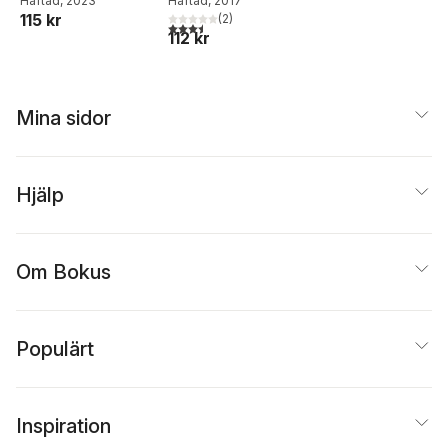
Häftad
, 2023
Hilkka Mikkonen
Häftad
, 2017
115 kr
(
2
)
3,5
utav 5 stjärnor. Totalt antal röster:
112 kr
Mina sidor
Hjälp
Om Bokus
Populärt
Inspiration