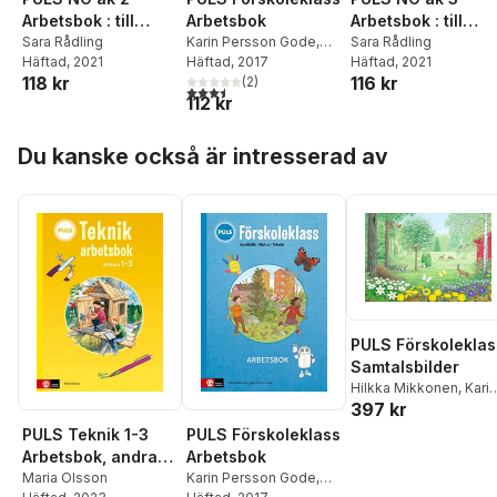
Arbetsbok : till
Arbetsbok
Arbetsbok : till
andra upplagan
Sara Rådling
Karin Persson Gode
,
andra upplagan
Sara Rådling
Häftad
, 2021
Hilkka Mikkonen
Häftad
, 2017
Häftad
, 2021
118 kr
116 kr
(
2
)
3,5
utav 5 stjärnor. Totalt antal röster:
112 kr
Hoppa över listan
Du kanske också är intresserad av
PULS Förskoleklas
Samtalsbilder
Hilkka Mikkonen
,
Karin
397 kr
Persson Gode
PULS Teknik 1-3
PULS Förskoleklass
Arbetsbok, andra
Arbetsbok
upplagan
Maria Olsson
Karin Persson Gode
,