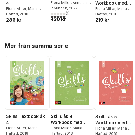
4
Workbook med
Fiona Miller
,
Anne Lise
S. Kvam
Inbunden
,
Pezhman
, 2022
Fiona Miller
,
Maria
elevwebb
Fiona Miller
,
Maria
Showghi
(
,
1
Annelén T.A.
)
Olsson
Häftad
, 2018
,
Rebecka Ungh
Olsson
Häftad
, 2018
,
Rebecka Ung
5,0
utav 5 stjärnor. Totalt antal röster:
430 kr
Stenbakken
286 kr
219 kr
Wolf
Wolf
Hoppa över listan
Mer från samma serie
Skills Textbook åk
Skills åk 4
Skills åk 5
4
Workbook med
Workbook med
Fiona Miller
,
Maria
elevwebb
Fiona Miller
,
Maria
elevwebb
Fiona Miller
,
Maria
Olsson
Häftad
, 2018
,
Rebecka Ungh
Olsson
Häftad
, 2018
,
Rebecka Ungh
Olsson
Häftad
, 2019
,
Rebecka Ung