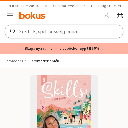
Fri frakt över 249 kr
•
Snabba leveranser
•
Billiga böcker
Sök bok, spel, pussel, penna...
Skapa nya rutiner – hälsoböcker upp till 50% →
Läromedel
Läromedel: språk