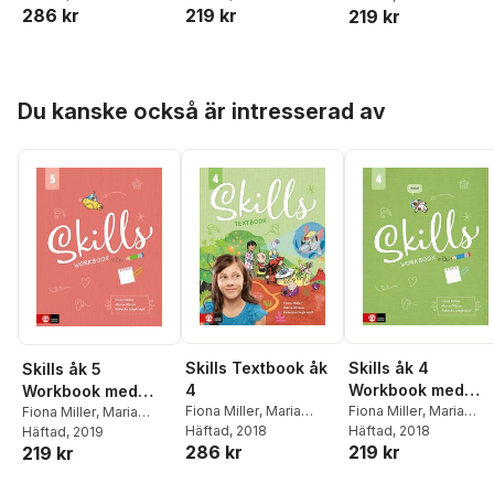
286 kr
219 kr
219 kr
Wolf
Wolf
Wolf
Hoppa över listan
Du kanske också är intresserad av
Skills Textbook åk
Skills åk 4
Skills åk 5
4
Workbook med
Workbook med
Fiona Miller
,
Maria
elevwebb
Fiona Miller
,
Maria
elevwebb
Fiona Miller
,
Maria
Olsson
Häftad
, 2018
,
Rebecka Ungh
Olsson
Häftad
, 2018
,
Rebecka Ung
Olsson
Häftad
, 2019
,
Rebecka Ungh
286 kr
219 kr
219 kr
Wolf
Wolf
Wolf