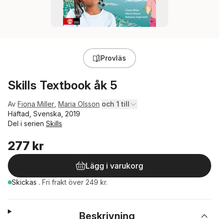
Provläs
Skills Textbook åk 5
Av
Fiona Miller
,
Maria Olsson
och 1 till
Häftad, Svenska, 2019
Del i serien
Skills
277 kr
Lägg i varukorg
Skickas
.
Fri frakt över 249 kr.
Beskrivning