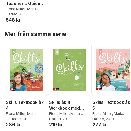
Teacher's Guide
med lärarwebb 12
Fiona Miller
,
Marika
Nilsson
Häftad
, 2025
mån
548 kr
Hoppa över listan
Mer från samma serie
Skills Textbook åk
Skills åk 4
Skills Textbook åk
4
Workbook med
5
Fiona Miller
,
Maria
elevwebb
Fiona Miller
,
Maria
Fiona Miller
,
Maria
Olsson
Häftad
, 2018
,
Rebecka Ungh
Olsson
Häftad
, 2018
,
Rebecka Ungh
Olsson
Häftad
, 2019
,
Rebecka Ung
286 kr
219 kr
277 kr
Wolf
Wolf
Wolf