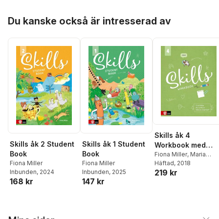
Hoppa över listan
Du kanske också är intresserad av
Skills åk 4
Skills åk 2 Student
Skills åk 1 Student
Workbook med
Book
Book
elevwebb
Fiona Miller
,
Maria
Fiona Miller
Fiona Miller
Olsson
Häftad
, 2018
,
Rebecka Ung
219 kr
Inbunden
, 2024
Inbunden
, 2025
Wolf
168 kr
147 kr