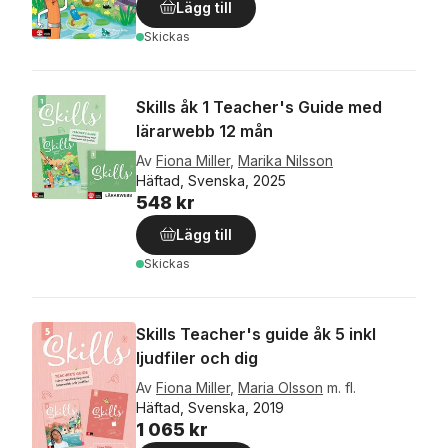
Lägg till
Skickas
Skills åk 1 Teacher's Guide med
lärarwebb 12 mån
Av
Fiona Miller
,
Marika Nilsson
Häftad, Svenska, 2025
548 kr
Lägg till
Skickas
Skills Teacher's guide åk 5 inkl
ljudfiler och dig
Av
Fiona Miller
,
Maria Olsson
m. fl.
Häftad, Svenska, 2019
1 065 kr