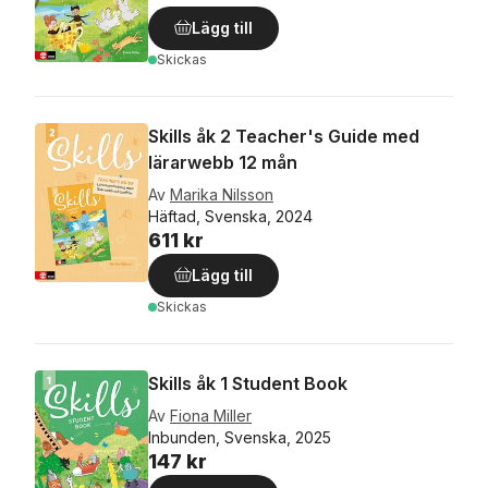
Lägg till
Skickas
Skills åk 2 Teacher's Guide med
lärarwebb 12 mån
Av
Marika Nilsson
Häftad, Svenska, 2024
611 kr
Lägg till
Skickas
Skills åk 1 Student Book
Av
Fiona Miller
Inbunden, Svenska, 2025
147 kr