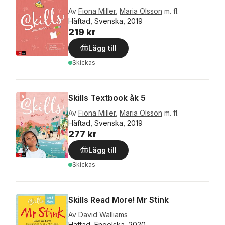
Av
Fiona Miller
,
Maria Olsson
m. fl.
Häftad, Svenska, 2019
219 kr
Lägg till
Skickas
Skills Textbook åk 5
Av
Fiona Miller
,
Maria Olsson
m. fl.
Häftad, Svenska, 2019
277 kr
Lägg till
Skickas
Skills Read More! Mr Stink
Av
David Walliams
Häftad, Engelska, 2020