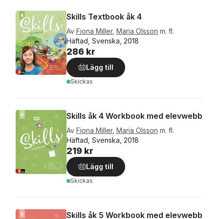
Skills Textbook åk 4
Av
Fiona Miller
,
Maria Olsson
m. fl.
Häftad, Svenska, 2018
286 kr
Lägg till
Skickas
Skills åk 4 Workbook med elevwebb
Av
Fiona Miller
,
Maria Olsson
m. fl.
Häftad, Svenska, 2018
219 kr
Lägg till
Skickas
Skills åk 5 Workbook med elevwebb