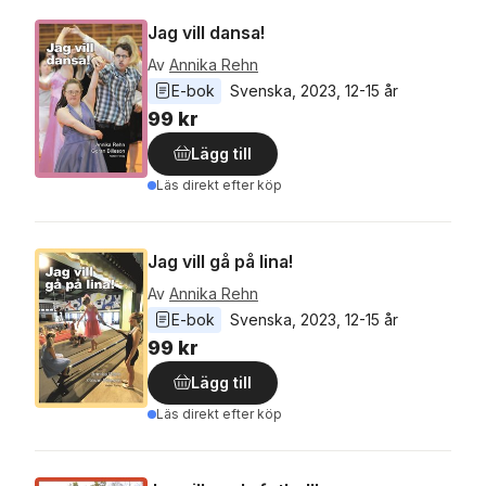
Jag vill dansa!
Av
Annika Rehn
E-bok
Svenska
, 
2023
, 
12-15 år
99 kr
Lägg till
Läs direkt efter köp
Jag vill gå på lina!
Av
Annika Rehn
E-bok
Svenska
, 
2023
, 
12-15 år
99 kr
Lägg till
Läs direkt efter köp