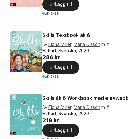
Lägg till
Skickas
Skills Textbook åk 6
Av
Fiona Miller
,
Maria Olsson
m. fl.
Häftad, Svenska, 2020
286 kr
Lägg till
Skickas
Skills åk 6 Workbook med elevwebb
Av
Fiona Miller
,
Maria Olsson
m. fl.
Häftad, Svenska, 2020
219 kr
Lägg till