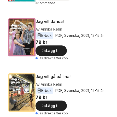
Kommande
Jag vill dansa!
Av
Annika Rehn
E-bok
PDF
, 
Svenska
, 
2021
, 
12-15 år
79 kr
Lägg till
Läs direkt efter köp
Jag vill gå på lina!
Av
Annika Rehn
E-bok
PDF
, 
Svenska
, 
2021
, 
12-15 år
79 kr
Lägg till
Läs direkt efter köp