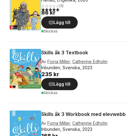
(
1
)
5,0
utav 5 stjärnor. Totalt antal röster:
86 kr
Lägg till
Skickas
Skills åk 3 Textbook
Av
Fiona Miller
,
Catherine Edholm
Inbunden, Svenska, 2023
235 kr
Lägg till
Skickas
Skills åk 3 Workbook med elevwebb
Av
Fiona Miller
,
Catherine Edholm
Inbunden, Svenska, 2023
168 kr