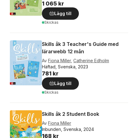
1 065 kr
Lägg till
Skickas
Skills åk 3 Teacher's Guide med
lärarwebb 12 mån
Av
Fiona Miller
,
Catherine Edholm
Häftad, Svenska, 2023
781 kr
Lägg till
Skickas
Skills åk 2 Student Book
Av
Fiona Miller
Inbunden, Svenska, 2024
168 kr