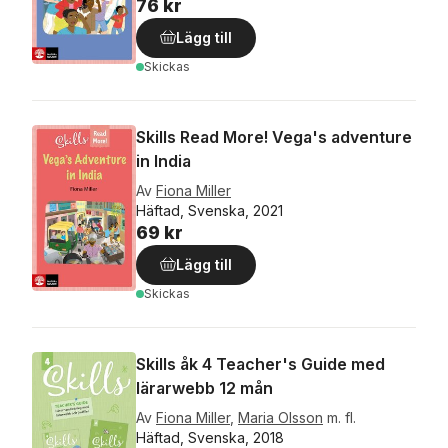
76 kr
Lägg till
Skickas
Skills Read More! Vega's adventure
in India
Av
Fiona Miller
Häftad, Svenska, 2021
69 kr
Lägg till
Skickas
Skills åk 4 Teacher's Guide med
lärarwebb 12 mån
Av
Fiona Miller
,
Maria Olsson
m. fl.
Häftad, Svenska, 2018