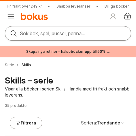
Fri frakt över 249 kr
•
Snabba leveranser
•
Billiga böcker
Sök bok, spel, pussel, penna...
Skapa nya rutiner – hälsoböcker upp till 50% →
Serie
Skills
Skills – serie
Visar alla böcker i serien Skills. Handla med fri frakt och snabb
leverans.
35
produkter
Filtrera
Sortera:
Trendande