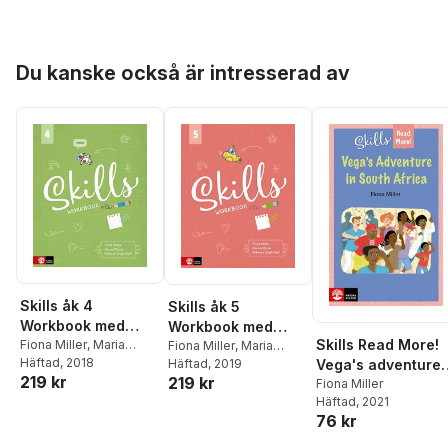
Hoppa över listan
Du kanske också är intresserad av
Skills åk 4
Skills åk 5
Workbook med
Workbook med
Skills Read More!
elevwebb
Fiona Miller
,
Maria
elevwebb
Fiona Miller
,
Maria
Olsson
Häftad
, 2018
,
Rebecka Ungh
Olsson
Häftad
, 2019
,
Rebecka Ungh
Vega's adventure
219 kr
219 kr
Wolf
Wolf
in South Africa
Fiona Miller
Häftad
, 2021
76 kr