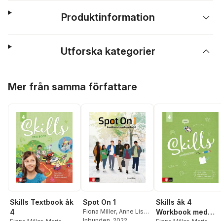
Produktinformation
Utforska kategorier
Hoppa över listan
Mer från samma författare
Skills Textbook åk
Skills åk 4
Spot On 1
4
Workbook med
Fiona Miller
,
Anne Lise
S. Kvam
Inbunden
,
Pezhman
, 2022