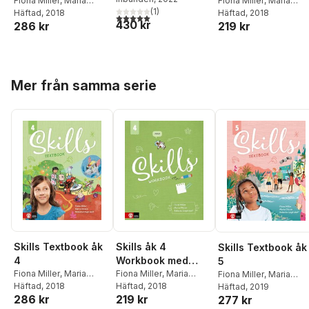
Fiona Miller
,
Maria
elevwebb
Fiona Miller
,
Maria
Showghi
(
,
1
Annelén T.A.
)
Olsson
Häftad
, 2018
,
Rebecka Ungh
Olsson
Häftad
, 2018
,
Rebecka Ung
5,0
utav 5 stjärnor. Totalt antal röster:
430 kr
Stenbakken
286 kr
219 kr
Wolf
Wolf
Hoppa över listan
Mer från samma serie
Skills Textbook åk
Skills åk 4
Skills Textbook åk
4
Workbook med
5
Fiona Miller
,
Maria
elevwebb
Fiona Miller
,
Maria
Fiona Miller
,
Maria
Olsson
Häftad
, 2018
,
Rebecka Ungh
Olsson
Häftad
, 2018
,
Rebecka Ungh
Olsson
Häftad
, 2019
,
Rebecka Ung
286 kr
219 kr
277 kr
Wolf
Wolf
Wolf