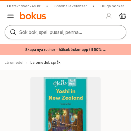
Fri frakt över 249 kr
•
Snabba leveranser
•
Billiga böcker
Sök bok, spel, pussel, penna...
Skapa nya rutiner – hälsoböcker upp till 50% →
Läromedel
Läromedel: språk