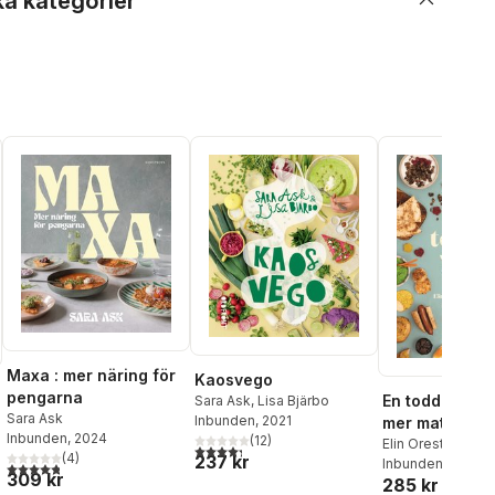
ka kategorier
Maxa : mer näring för
Kaosvego
pengarna
En toddler vid
Sara Ask
,
Lisa Bjärbo
Sara Ask
Inbunden
, 2021
mer matglädje
Inbunden
, 2024
(
12
)
kaos : 55 rece
Elin Oresten
,
Sar
4,3
utav 5 stjärnor. Totalt antal röster:
(
4
)
237 kr
Inbunden
, 2026
småbarnsåre
4,8
utav 5 stjärnor. Totalt antal röster:
309 kr
285 kr
al röster: