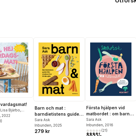
Utfors
j vardagsmat!
Första hjälpen vid
Barn och mat :
,
Lisa Bjärbo
,
matbordet : om barns
barndietistens guide
inblad
, 2022
matkrångel,
Sara Ask
från smakportion till
Sara Ask
1
)
stjärnor. Totalt antal röster:
Inbunden
, 2016
Inbunden
, 2025
näringsbehov och
äta själv
279 kr
(
21
)
smakfavoriter
4,5
utav 5 stjärnor. Totalt ant