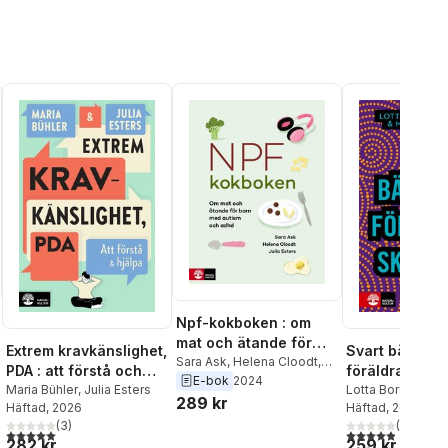
Npf-kokboken : om
mat och ätande för
Extrem kravkänslighet,
Svart bälte i
barn med autism och
Sara Ask
,
Helena Cloodt
,
PDA : att förstå och
föräldraskap :
Julia Esters
E-bok
2024
adhd
hjälpa
Maria Bühler
,
Julia Esters
vardagen i np
Lotta Borg Skogl
289 kr
Häftad
, 2026
Martina Nelson
Häftad
, 2021
familjer
(
3
)
(
21
)
5,0
utav 5 stjärnor. Totalt antal röster:
4,9
utav 5 stjärnor
282 kr
259 kr