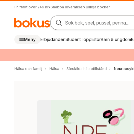
Fri frakt över 249 kr
•
Snabba leveranser
•
Billiga böcker
Sök bok, spel, pussel, penna...
Meny
Erbjudanden
Student
Topplistor
Barn & ungdom
B
Hälsa och familj
Hälsa
Särskilda hälsotillstånd
Neuropsykia