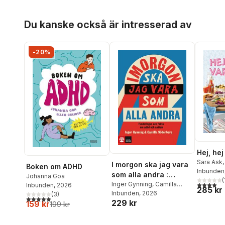
Hoppa över listan
Du kanske också är intresserad av
-20%
Hej, he
Sara Ask
I morgon ska jag vara
Boken om ADHD
Louise W
Inbunden
som alla andra :
Johanna Goa
(
4,0
utav 5 
funderingar och fakta
Inger Gynning
,
Camilla
Inbunden
, 2026
285 kr
Söderberg
Inbunden
, 2026
(
3
)
om adhd och autism
5,0
utav 5 stjärnor. Totalt antal röster:
229 kr
159 kr
199 kr