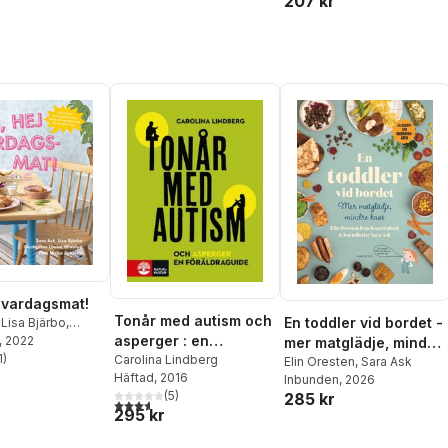
207 kr
j vardagsmat!
Tonår med autism och
En toddler vid bordet -
,
Lisa Bjärbo
,
asperger : en
inblad
, 2022
mer matglädje, mindre
1
)
föräldraguide
Carolina Lindberg
kaos : 55 recept för
Elin Oresten
,
Sara Ask
stjärnor. Totalt antal röster:
Häftad
, 2016
Inbunden
, 2026
småbarnsåren
(
5
)
285 kr
3,6
utav 5 stjärnor. Totalt antal röster:
295 kr