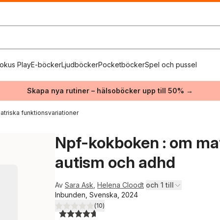
okus Play
E-böcker
Ljudböcker
Pocketböcker
Spel och pussel
Skapa nya rutiner – hälsoböcker upp till 50% →
triska funktionsvariationer
Npf-kokboken : om mat
autism och adhd
Av
Sara Ask
,
Helena Cloodt
och 1 till
Inbunden, Svenska, 2024
(
10
)
4,7
utav 5 stjärnor. Totalt antal röster: