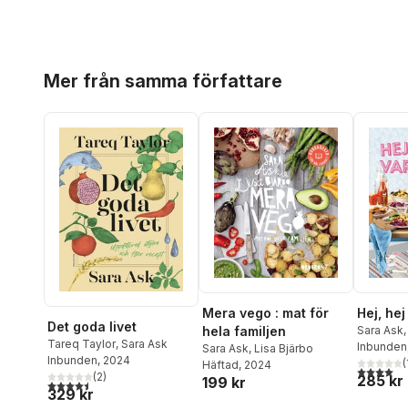
Hoppa över listan
Mer från samma författare
Hej, he
Mera vego : mat för
Det goda livet
Sara Ask
hela familjen
Tareq Taylor
,
Sara Ask
Louise W
Inbunden
Sara Ask
,
Lisa Bjärbo
Inbunden
, 2024
(
Häftad
, 2024
4,0
utav 5 
(
2
)
285 kr
199 kr
4,5
utav 5 stjärnor. Totalt antal röster:
329 kr