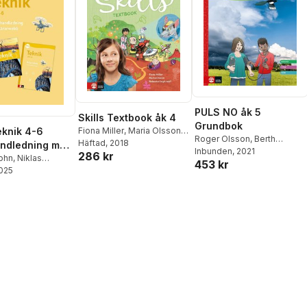
PULS NO åk 5
Skills Textbook åk 4
Grundbok
knik 4-6
Fiona Miller
,
Maria Olsson
,
Roger Olsson
,
Berth
Rebecka Ungh Wolf
Häftad
, 2018
andledning med
Belfrage
Inbunden
,
, 2021
Staffan Sjöberg
,
286 kr
bb, fjärde
rohn
,
Niklas
453 kr
Kerstin Wallander
,
Gitten
sson
2025
an
Skiöld
,
Lennart Enwall
,
Johan Skarp
,
Anders
Thapper