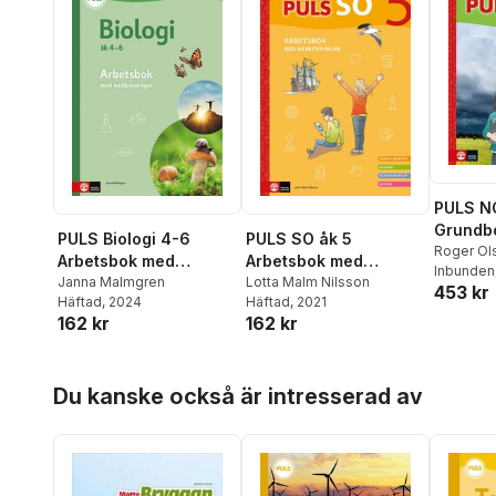
PULS N
Grundb
PULS Biologi 4-6
PULS SO åk 5
Roger Ol
Arbetsbok med
Arbetsbok med
Belfrage
Inbunden
elevwebb, fjärde
Janna Malmgren
elevwebb
Lotta Malm Nilsson
453 kr
Kerstin W
Häftad
, 2024
Häftad
, 2021
upplagan
Skiöld
,
Le
162 kr
162 kr
Johan Sk
Thapper
Hoppa över listan
Du kanske också är intresserad av