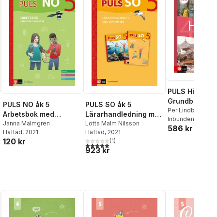
PULS Historia
Grundbok, fjä
PULS NO åk 5
PULS SO åk 5
upplagan
Per Lindberg
,
Gör
Arbetsbok med
Lärarhandledning med
Anders Lundin
Inbunden
, 2023
,
A
elevwebb
Janna Malmgren
lärarwebb
Lotta Malm Nilsson
586 kr
Götlind
Häftad
, 2021
Häftad
, 2021
120 kr
(
1
)
5,0
utav 5 stjärnor. Totalt antal röster:
923 kr