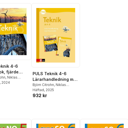
knik 4-6
k, fjärde
PULS Teknik 4-6
an
rohn
,
Niklas
Lärarhandledning med
sson
, 2024
lärarwebb, fjärde
Björn Citrohn
,
Niklas
Salomonsson
Häftad
, 2025
upplagan
932 kr