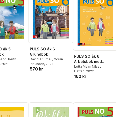
O åk 5
PULS SO åk 6
ok
Grundbok
PULS SO åk 6
sson
,
Berth
David Thurfjell
,
Göran
Arbetsbok med
,
, 2021
Staffan Sjöberg
,
Körner
Inbunden
,
Per Lindberg
, 2022
,
elevwebb
Lotta Malm Nilsson
570 kr
allander
,
Gitten
Marianne Abrahamsson
,
Häftad
, 2022
nnart Enwall
,
Anna Lena Stålnacke
,
Anna
162 kr
arp
,
Anders
Götlind
,
Kajsa Bornedal
,
Karin Nygårds
,
Ludvig
Myrenberg
,
Kajsa
Kramming
,
Erik Sandberg