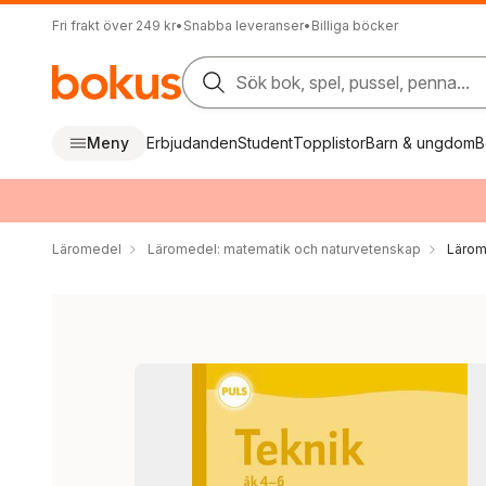
Fri frakt över 249 kr
•
Snabba leveranser
•
Billiga böcker
Sök bok, spel, pussel, penna...
Meny
Erbjudanden
Student
Topplistor
Barn & ungdom
B
Läromedel
Läromedel: matematik och naturvetenskap
Lärom