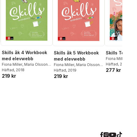
Skills åk 4 Workbook
Skills åk 5 Workbook
Skills Textboo
med elevwebb
med elevwebb
Fiona Miller
,
Mari
Rebecka Ungh W
Häftad
, 2019
Fiona Miller
,
Maria Olsson
,
Fiona Miller
,
Maria Olsson
,
277 kr
Rebecka Ungh Wolf
Häftad
, 2018
Rebecka Ungh Wolf
Häftad
, 2019
219 kr
219 kr