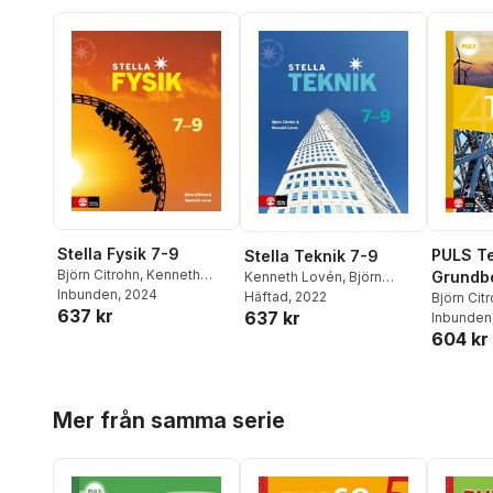
Stella Fysik 7-9
PULS Te
Stella Teknik 7-9
Björn Citrohn
,
Kenneth
Grundbo
Kenneth Lovén
,
Björn
Lovén
Inbunden
, 2024
Citrohn
Häftad
, 2022
upplag
Björn Cit
637 kr
637 kr
Salomon
Inbunden
604 kr
Hoppa över listan
Mer från samma serie