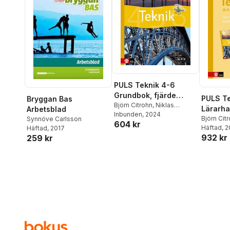
PULS Teknik 4-6
Grundbok, fjärde
PULS Te
Bryggan Bas
upplagan
Björn Citrohn
,
Niklas
Lärarh
Arbetsblad
Salomonsson
Inbunden
, 2024
lärarwe
Björn Cit
Synnöve Carlsson
604 kr
Salomon
Häftad
, 
Häftad
, 2017
upplag
932 kr
259 kr