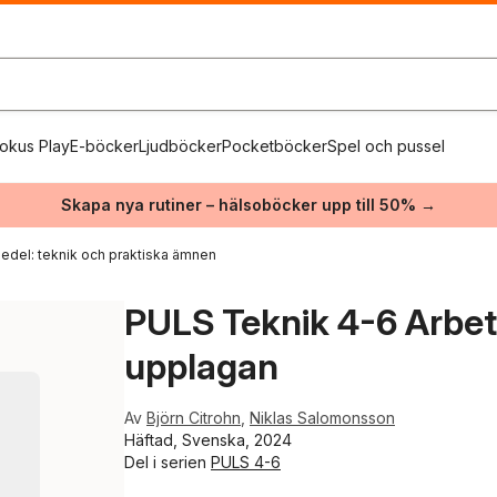
okus Play
E-böcker
Ljudböcker
Pocketböcker
Spel och pussel
Skapa nya rutiner – hälsoböcker upp till 50% →
edel: teknik och praktiska ämnen
PULS Teknik 4-6 Arbet
upplagan
Av
Björn Citrohn
,
Niklas Salomonsson
Häftad, Svenska, 2024
Del i serien
PULS 4-6