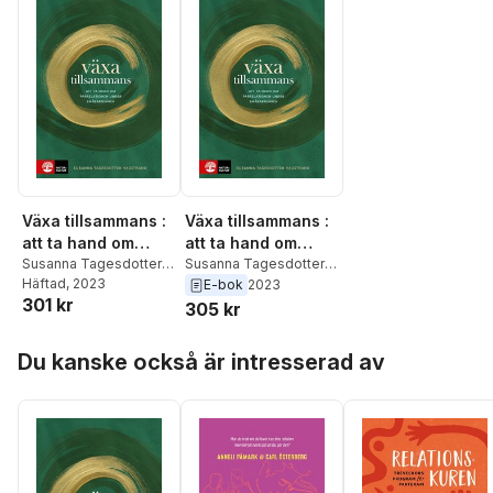
Växa tillsammans :
Växa tillsammans :
att ta hand om
att ta hand om
parrelationen
Susanna Tagesdotter
parrelationen
Susanna Tagesdotter
Hagstrand
Häftad
, 2023
Hagstrand
E-bok
2023
under
under
301 kr
305 kr
småbarnsåren
småbarnsåren
Hoppa över listan
Du kanske också är intresserad av