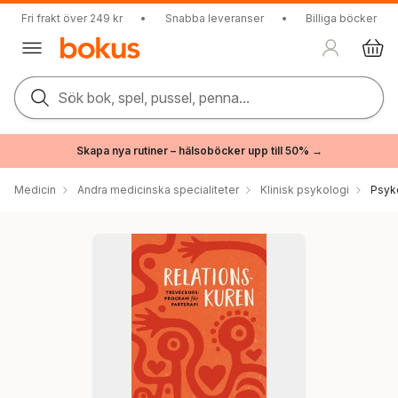
Fri frakt över 249 kr
•
Snabba leveranser
•
Billiga böcker
Sök bok, spel, pussel, penna...
Skapa nya rutiner – hälsoböcker upp till 50% →
Medicin
Andra medicinska specialiteter
Klinisk psykologi
Psyk