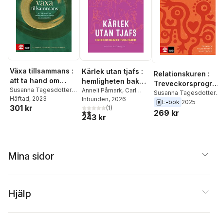
Växa tillsammans :
Kärlek utan tjafs :
Relationskuren :
att ta hand om
hemligheten bakom
Treveckorsprogra
parrelationen
Susanna Tagesdotter
en lycklig relation
Anneli Påmark
,
Carl
m för parterapi
Susanna Tagesdotter
Hagstrand
Häftad
, 2023
Österberg
Inbunden
, 2026
under
Hagstrand
E-bok
2025
301 kr
(
1
)
småbarnsåren
2,0
utav 5 stjärnor. Totalt antal röster:
269 kr
243 kr
Mina sidor
Hjälp