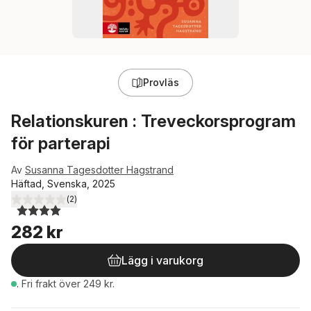
Provläs
Relationskuren : Treveckorsprogram
för parterapi
Av
Susanna Tagesdotter Hagstrand
Häftad, Svenska, 2025
(
2
)
4,0
utav 5 stjärnor. Totalt antal röster:
282 kr
Lägg i varukorg
.
Fri frakt över 249 kr.