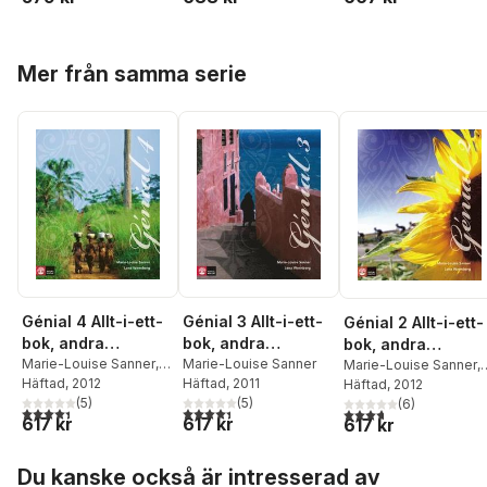
Hoppa över listan
Mer från samma serie
Génial 4 Allt-i-ett-
Génial 3 Allt-i-ett-
Génial 2 Allt-i-ett-
bok, andra
bok, andra
bok, andra
upplagan
Marie-Louise Sanner
,
upplagan
Marie-Louise Sanner
upplagan
Marie-Louise Sanner
,
Lena Wennberg
Häftad
, 2012
Häftad
, 2011
Lena Wennberg
Häftad
, 2012
Trolleberg
(
5
)
(
5
)
Trolleberg
(
6
)
4,4
utav 5 stjärnor. Totalt antal röster:
4,4
utav 5 stjärnor. Totalt antal röster:
3,7
utav 5 stjärnor. Tota
617 kr
617 kr
617 kr
Hoppa över listan
Du kanske också är intresserad av