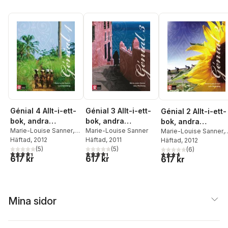
Génial 4 Allt-i-ett-
Génial 3 Allt-i-ett-
Génial 2 Allt-i-ett-
bok, andra
bok, andra
bok, andra
upplagan
Marie-Louise Sanner
,
upplagan
Marie-Louise Sanner
upplagan
Marie-Louise Sanner
,
Lena Wennberg
Häftad
, 2012
Häftad
, 2011
Lena Wennberg
Häftad
, 2012
Trolleberg
(
5
)
(
5
)
Trolleberg
(
6
)
4,4
utav 5 stjärnor. Totalt antal röster:
4,4
utav 5 stjärnor. Totalt antal röster:
3,7
utav 5 stjärnor. Tota
617 kr
617 kr
617 kr
Mina sidor