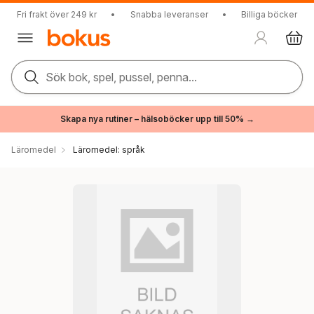
Fri frakt över 249 kr
•
Snabba leveranser
•
Billiga böcker
Sök bok, spel, pussel, penna...
Skapa nya rutiner – hälsoböcker upp till 50% →
Läromedel
Läromedel: språk