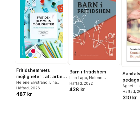
Fritidshemmets
Barn i fritidshem
Samtal
möjligheter : att arbeta
Lina Lago
,
Helene
pedago
fritidspedagogiskt
Helene Elvstrand
,
Lina
Elvstrand
Häftad
, 2022
Agneta L
Lago
Häftad
,
Maria Simonsson
, 2026
,
438 kr
Häftad
, 
487 kr
Cecilia Axell
,
Magnus
310 kr
Jansson
,
Magnus K
Jansson
,
Marie Karlsson
,
Alma Memisevic
,
AnnaLiisa
Närvänen
,
Joakim
Samuelsson
,
Daniel
Östlund