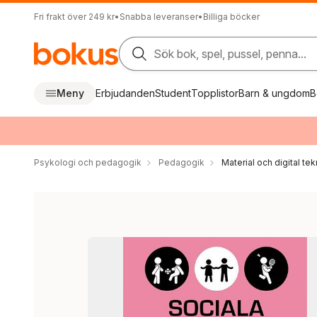
Fri frakt över 249 kr
•
Snabba leveranser
•
Billiga böcker
Sök bok, spel, pussel, penna...
Meny
Erbjudanden
Student
Topplistor
Barn & ungdom
B
Psykologi och pedagogik
Pedagogik
Material och digital te