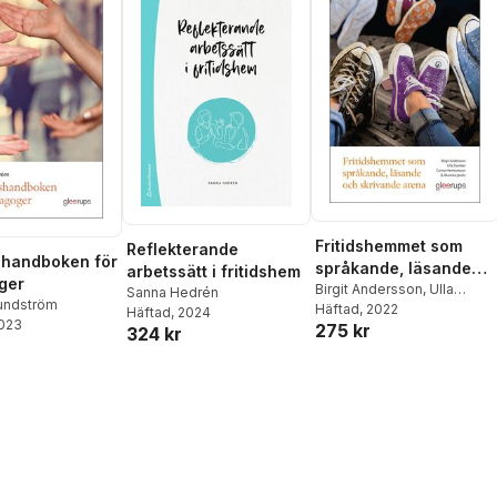
Fritidshemmet som
Reflekterande
shandboken för
språkande, läsande
arbetssätt i fritidshem
ger
och skrivande arena
Birgit Andersson
,
Ulla
Sanna Hedrén
undström
Damber
Häftad
, 2022
,
Carina
Häftad
, 2024
2023
275 kr
Hermansson
,
Mareike
324 kr
Jendis