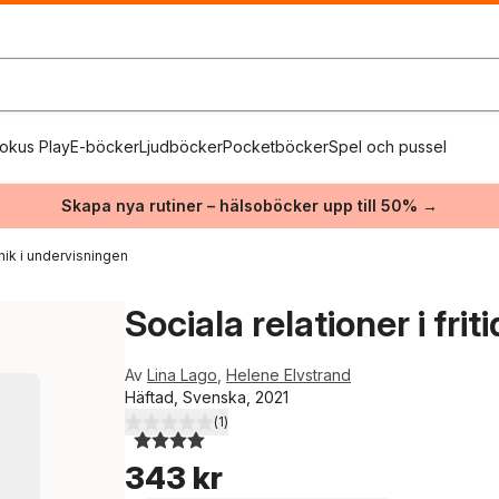
okus Play
E-böcker
Ljudböcker
Pocketböcker
Spel och pussel
Skapa nya rutiner – hälsoböcker upp till 50% →
knik i undervisningen
Sociala relationer i fri
Av
Lina Lago
,
Helene Elvstrand
Häftad, Svenska, 2021
(
1
)
4,0
utav 5 stjärnor. Totalt antal röster:
343 kr