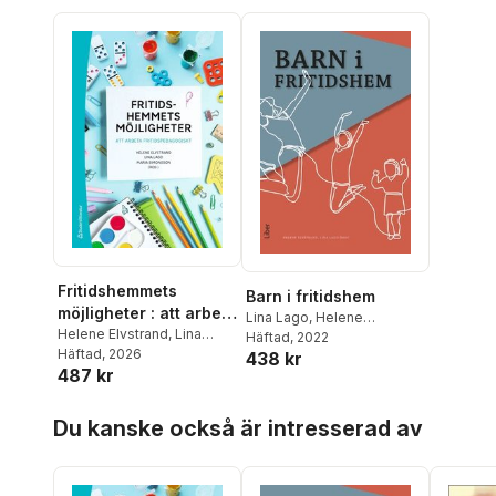
Fritidshemmets
Barn i fritidshem
möjligheter : att arbeta
Lina Lago
,
Helene
fritidspedagogiskt
Helene Elvstrand
,
Lina
Elvstrand
Häftad
, 2022
Lago
Häftad
,
Maria Simonsson
, 2026
,
438 kr
487 kr
Cecilia Axell
,
Magnus
Jansson
,
Magnus K
Hoppa över listan
Jansson
,
Marie Karlsson
,
Du kanske också är intresserad av
Alma Memisevic
,
AnnaLiisa
Närvänen
,
Joakim
Samuelsson
,
Daniel
Östlund