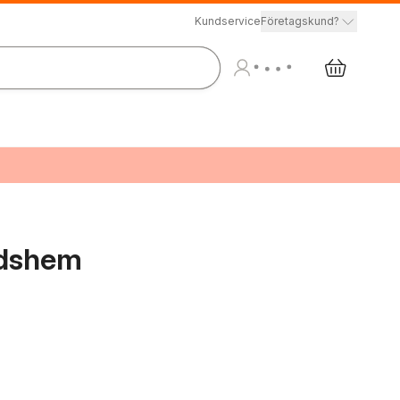
Kundservice
Företagskund?
tidshem