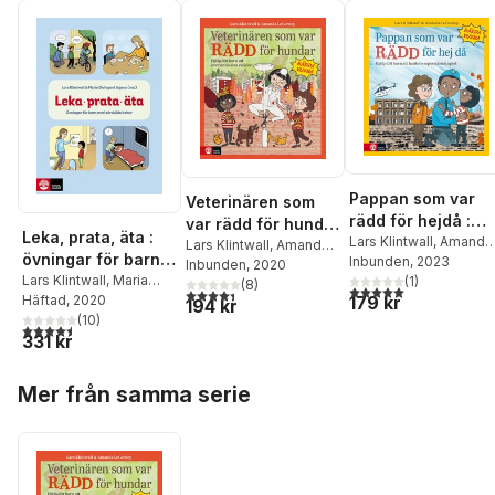
Pappan som var
Veterinären som
rädd för hejdå :
var rädd för hundar
Leka, prata, äta :
Hjälp ditt barn att
Lars Klintwall
,
Amanda
: hjälp ditt barn att
Lars Klintwall
,
Amanda
övningar för barn
LeCorney
Inbunden
, 2023
hantera
LeCorney
Inbunden
, 2020
övervinna sina
med särskilda
Lars Klintwall
,
Maria
(
1
)
(
8
)
separationsånges
rädslor
5,0
utav 5 stjärnor. Tota
4,4
utav 5 stjärnor. Totalt antal röster:
Olofsgård Jegéus
Häftad
, 2020
,
179 kr
behov
194 kr
Anna Backman
(
10
)
,
4,5
utav 5 stjärnor. Totalt antal röster:
331 kr
Hampus Bejnö
,
Bella
Berg
,
Tiina Holmberg
Hoppa över listan
Bergman
,
Catrin
Mer från samma serie
Killander
,
Ulrika Långh
,
Charlotte Scocco
,
Dag
Strömberg
,
Klara
Wenneborg