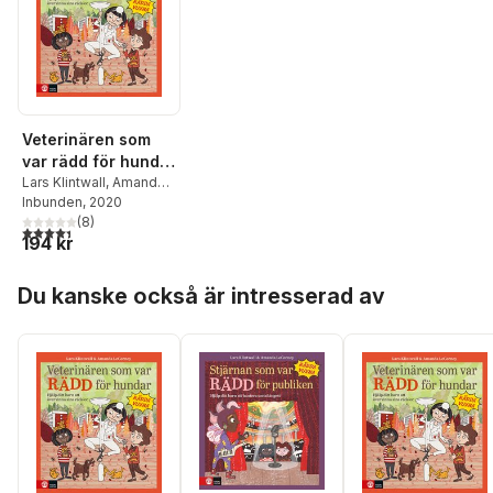
Veterinären som
var rädd för hundar
: hjälp ditt barn att
Lars Klintwall
,
Amanda
LeCorney
Inbunden
, 2020
övervinna sina
(
8
)
rädslor
4,4
utav 5 stjärnor. Totalt antal röster:
194 kr
Hoppa över listan
Du kanske också är intresserad av