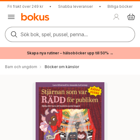
Fri frakt över 249 kr
•
Snabba leveranser
•
Billiga böcker
Sök bok, spel, pussel, penna...
Skapa nya rutiner – hälsoböcker upp till 50% →
Barn och ungdom
Böcker om känslor