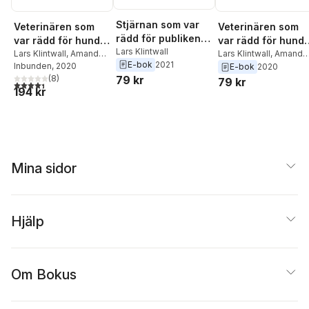
Stjärnan som var
Veterinären som
Veterinären som
rädd för publiken :
var rädd för hundar
var rädd för hund
hjälp ditt barn att
Lars Klintwall
: hjälp ditt barn att
Lars Klintwall
,
Amanda
: hjälp ditt barn att
Lars Klintwall
,
Amanda
E-bok
2021
hantera social
LeCorney
Inbunden
, 2020
LeCorney
E-bok
2020
övervinna sina
övervinna sina
79 kr
(
8
)
ångest
79 kr
rädslor
rädslor
4,4
utav 5 stjärnor. Totalt antal röster:
194 kr
Mina sidor
Hjälp
Om Bokus