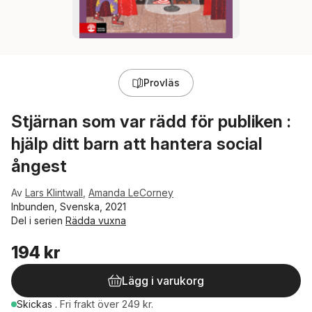
Provläs
Stjärnan som var rädd för publiken :
hjälp ditt barn att hantera social
ångest
Av
Lars Klintwall
,
Amanda LeCorney
Inbunden, Svenska, 2021
Del i serien
Rädda vuxna
194 kr
Lägg i varukorg
Skickas
.
Fri frakt över 249 kr.