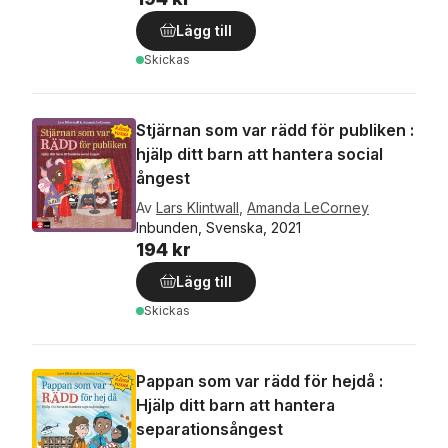
Lägg till
Skickas
Stjärnan som var rädd för publiken :
hjälp ditt barn att hantera social
ångest
Av
Lars Klintwall
,
Amanda LeCorney
Inbunden, Svenska, 2021
194 kr
Lägg till
Skickas
Pappan som var rädd för hejdå :
Hjälp ditt barn att hantera
separationsångest