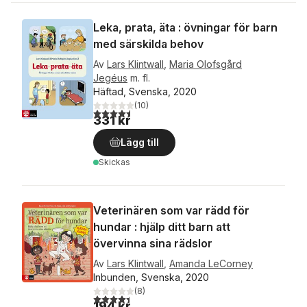
Leka, prata, äta : övningar för barn
med särskilda behov
Av
Lars Klintwall
,
Maria Olofsgård
Jegéus
m. fl.
Häftad, Svenska, 2020
(
10
)
4,5
utav 5 stjärnor. Totalt antal röster:
331 kr
Lägg till
Skickas
Veterinären som var rädd för
hundar : hjälp ditt barn att
övervinna sina rädslor
Av
Lars Klintwall
,
Amanda LeCorney
Inbunden, Svenska, 2020
(
8
)
4,4
utav 5 stjärnor. Totalt antal röster:
194 kr