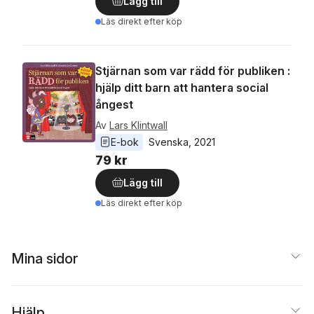
Lägg till
Läs direkt efter köp
Stjärnan som var rädd för publiken :
hjälp ditt barn att hantera social
ångest
Av
Lars Klintwall
E-bok
Svenska
, 
2021
79 kr
Lägg till
Läs direkt efter köp
Mina sidor
Hjälp