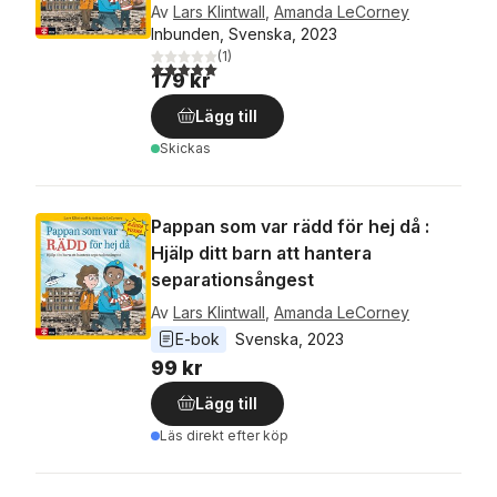
Av
Lars Klintwall
,
Amanda LeCorney
Inbunden, Svenska, 2023
(
1
)
5,0
utav 5 stjärnor. Totalt antal röster:
179 kr
Lägg till
Skickas
Pappan som var rädd för hej då :
Hjälp ditt barn att hantera
separationsångest
Av
Lars Klintwall
,
Amanda LeCorney
E-bok
Svenska
, 
2023
99 kr
Lägg till
Läs direkt efter köp