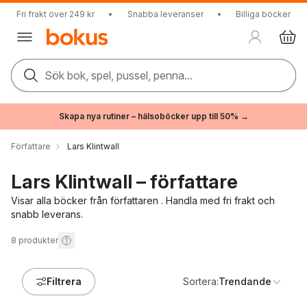
Fri frakt över 249 kr
•
Snabba leveranser
•
Billiga böcker
Sök bok, spel, pussel, penna...
Skapa nya rutiner – hälsoböcker upp till 50% →
Författare
Lars Klintwall
Lars Klintwall – författare
Visar alla böcker från författaren . Handla med fri frakt och
snabb leverans.
8
produkter
Filtrera
Sortera:
Trendande