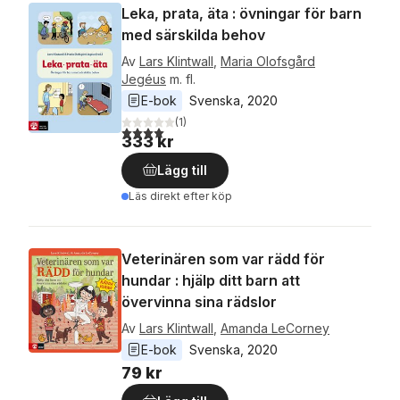
Leka, prata, äta : övningar för barn
med särskilda behov
Av
Lars Klintwall
,
Maria Olofsgård
Jegéus
m. fl.
E-bok
Svenska
, 
2020
(
1
)
4,0
utav 5 stjärnor. Totalt antal röster:
333 kr
Lägg till
Läs direkt efter köp
Veterinären som var rädd för
hundar : hjälp ditt barn att
övervinna sina rädslor
Av
Lars Klintwall
,
Amanda LeCorney
E-bok
Svenska
, 
2020
79 kr