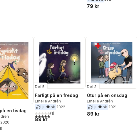
79 kr
Del 5
Del 3
Farligt på en fredag
Otur på en onsdag
Emelie Andrén
Emelie Andrén
Ljudbok
2022
Ljudbok
2021
 på en tisdag
89 kr
(
1
)
5,0
utav 5 stjärnor. Totalt antal röster:
ndrén
89 kr
2020
1
)
stjärnor. Totalt antal röster: