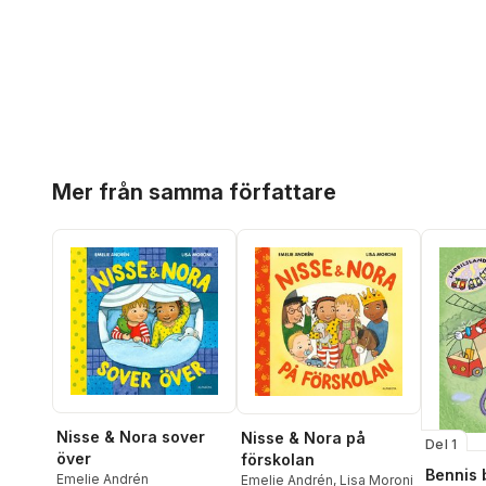
Hoppa över listan
Mer från samma författare
Nisse & Nora sover
Nisse & Nora på
Del 1
över
förskolan
Bennis 
Emelie Andrén
Emelie Andrén
,
Lisa Moroni