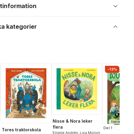
tinformation
ka kategorier
-13%
Nisse & Nora leker
flera
Del 1
Tores traktorskola
Emelie Andrén
,
Lisa Moroni