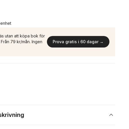
n enhet
äs utan att köpa bok för
n. Från 79 kr/mån. Ingen
Prova gratis i 60 dagar →
skrivning