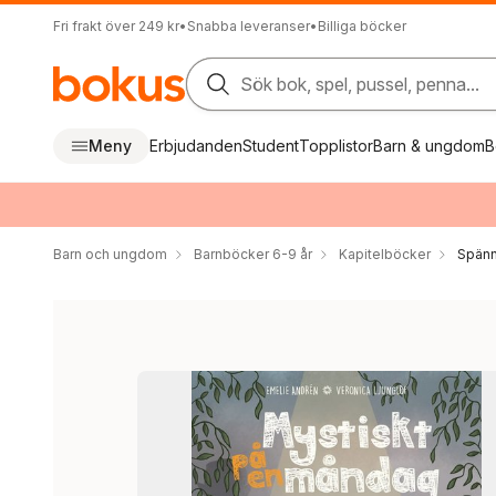
Fri frakt över 249 kr
•
Snabba leveranser
•
Billiga böcker
Sök bok, spel, pussel, penna...
Meny
Erbjudanden
Student
Topplistor
Barn & ungdom
B
Barn och ungdom
Barnböcker 6-9 år
Kapitelböcker
Spänn