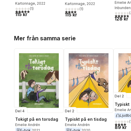
Emelie A
Kartonnage
, 2022
Kartonnage
, 2022
Milde
Inbunden
(
1
)
(
1
)
5,0
utav 5 stjärnor. Totalt antal röster:
4,0
utav 5 stjärnor. Totalt antal röster:
(
115 kr
115 kr
4,8
utav 5 
128 kr
Hoppa över listan
Mer från samma serie
Del 2
Typiskt
Emelie A
Del 4
Del 2
Ljudb
Tokigt på en torsdag
Typiskt på en tisdag
(
4,0
utav 5 
Emelie Andrén
Emelie Andrén
89 kr
E-bok
2021
E-bok
2020