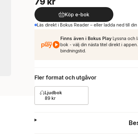
79 kr
Köp e-bok
Läs direkt i Bokus Reader – eller ladda ned till di
Finns även i Bokus Play
Lyssna och l
bok - välj din nästa titel direkt i appe
bindningstid.
Fler format och utgåvor
Ljudbok
89 kr
Be