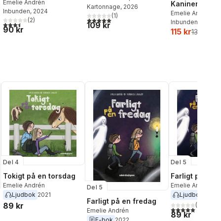
Emelie Andrén
Kaniner och k
Kartonnage
, 2026
Inbunden
, 2024
Emelie Andrén
,
M
(
1
)
5,0
utav 5 stjärnor. Totalt antal röster:
(
2
)
Inbunden
, 2023
3,5
utav 5 stjärnor. Totalt antal röster:
109 kr
90 kr
115 kr
132 kr
Del 4
Del 5
Tokigt på en torsdag
Farligt på en 
Emelie Andrén
Emelie Andrén
Del 5
Ljudbok
2021
Ljudbok
2022
Farligt på en fredag
89 kr
(
1
)
5,0
utav 5 stjärnor.
Emelie Andrén
89 kr
E-bok
2022