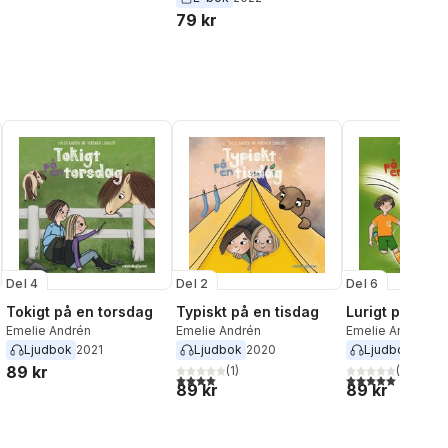
79 kr
Del 4
Del 2
Del 6
Tokigt på en torsdag
Typiskt på en tisdag
Lurigt på en l
Emelie Andrén
Emelie Andrén
Emelie Andrén
Ljudbok
2021
Ljudbok
2020
Ljudbok
2022
89 kr
(
1
)
(
1
)
4,0
utav 5 stjärnor. Totalt antal röster:
5,0
utav 5 stjärnor.
89 kr
89 kr