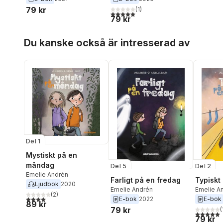
79 kr
(
1
)
5,0
utav 5 stjärnor. Totalt antal röster:
79 kr
Hoppa över listan
Du kanske också är intresserad av
Del 1
Mystiskt på en
måndag
Del 5
Del 2
Emelie Andrén
Farligt på en fredag
Typiskt
Ljudbok
2020
Emelie Andrén
Emelie A
(
2
)
4,0
utav 5 stjärnor. Totalt antal röster:
E-bok
2022
E-bok
89 kr
79 kr
(
5,0
utav 5 
79 kr