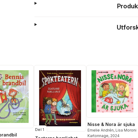
Produk
Utfors
Nisse & Nora är sjuka
Del 1
Emelie Andrén
,
Lisa Moroni
brandbil
Kartonnage
, 2024