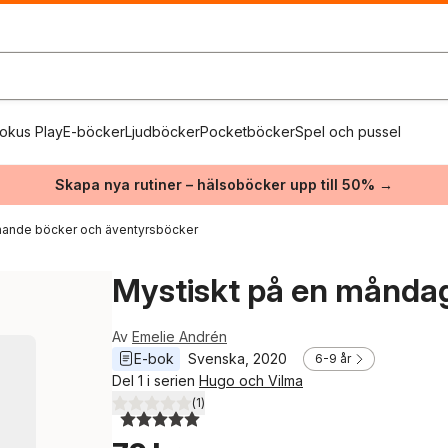
okus Play
E-böcker
Ljudböcker
Pocketböcker
Spel och pussel
Skapa nya rutiner – hälsoböcker upp till 50% →
ande böcker och äventyrsböcker
Mystiskt på en månda
Av
Emelie Andrén
E-bok
Svenska
, 
2020
6-9 år
Del 1 i serien
Hugo och Vilma
(
1
)
5,0
utav 5 stjärnor. Totalt antal röster: