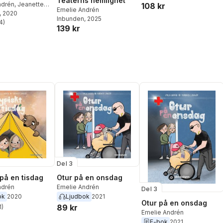
Teaterns hemlighet
ndrén
,
Jeanette
108 kr
Emelie Andrén
, 2020
Inbunden
, 2025
4
)
stjärnor. Totalt antal röster:
139 kr
Del 3
 på en tisdag
Otur på en onsdag
ndrén
Emelie Andrén
Del 3
ok
2020
Ljudbok
2021
Otur på en onsdag
89 kr
1
)
stjärnor. Totalt antal röster:
Emelie Andrén
E-bok
2021