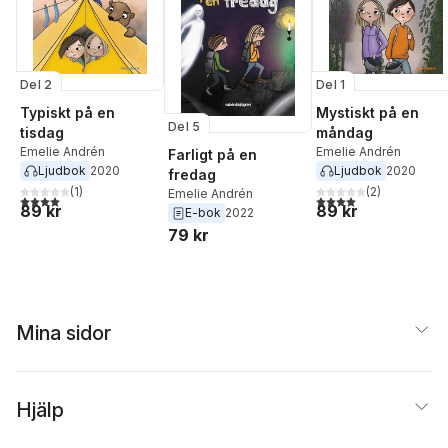
Del 2
Del 1
Typiskt på en
Mystiskt på en
Del 5
tisdag
måndag
Emelie Andrén
Emelie Andrén
Farligt på en
Ljudbok
2020
Ljudbok
2020
fredag
(
1
)
(
2
)
Emelie Andrén
4,0
utav 5 stjärnor. Totalt antal röster:
4,0
utav 5 stjärnor. Tota
89 kr
89 kr
E-bok
2022
79 kr
Mina sidor
Hjälp