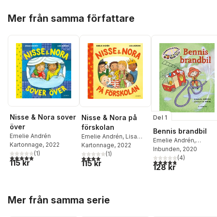
Hoppa över listan
Mer från samma författare
Nisse & Nora sover
Nisse & Nora på
Del 1
över
förskolan
Bennis brandbil
Emelie Andrén
Emelie Andrén
,
Lisa
Emelie Andrén
,
Kartonnage
, 2022
Moroni
Kartonnage
, 2022
Jeanette Milde
Inbunden
, 2020
(
1
)
(
1
)
5,0
utav 5 stjärnor. Totalt antal röster:
4,0
utav 5 stjärnor. Totalt antal röster:
(
4
)
4,8
utav 5 stjärnor. Tota
115 kr
115 kr
128 kr
Hoppa över listan
Mer från samma serie