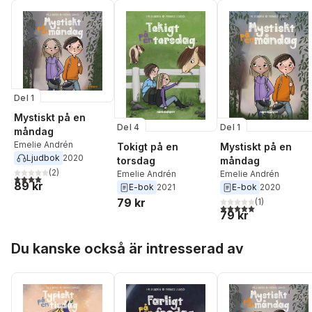
Del 1
Mystiskt på en
Del 4
Del 1
måndag
Emelie Andrén
Tokigt på en
Mystiskt på en
Ljudbok
2020
torsdag
måndag
(
2
)
Emelie Andrén
Emelie Andrén
4,0
utav 5 stjärnor. Totalt antal röster:
89 kr
E-bok
2021
E-bok
2020
79 kr
(
1
)
5,0
utav 5 stjärnor. Tota
79 kr
Hoppa över listan
Du kanske också är intresserad av