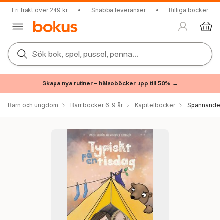
Fri frakt över 249 kr
•
Snabba leveranser
•
Billiga böcker
Sök bok, spel, pussel, penna...
Skapa nya rutiner – hälsoböcker upp till 50% →
Barn och ungdom
Barnböcker 6-9 år
Kapitelböcker
Spännande 