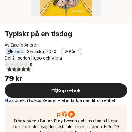
Typiskt på en tisdag
Av
Emelie Andrén
E-bok
Svenska
, 
2020
6-9 år
Del 2 i serien
Hugo och Vilma
(
1
)
5,0
utav 5 stjärnor. Totalt antal röster:
79 kr
Köp e-bok
Läs direkt i Bokus Reader – eller ladda ned till din enhet
Finns även i Bokus Play
Lyssna och läs utan att köpa
bok för bok - välj din nästa titel direkt i appen. Från 79