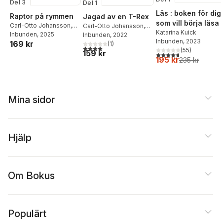
Del 3
Del 1
Läs : boken för dig
Raptor på rymmen
Jagad av en T-Rex
som vill börja läsa
Carl-Otto Johansson
,
Carl-Otto Johansson
,
Katarina Kuick
Pappa Kapsyl
Inbunden
, 2025
Pappa Kapsyl
Inbunden
, 2022
Inbunden
, 2023
169 kr
(
1
)
4,0
utav 5 stjärnor. Totalt antal röster:
(
55
)
159 kr
4,7
utav 5 stjärnor. Tota
195 kr
235 kr
Mina sidor
Hjälp
Om Bokus
Populärt