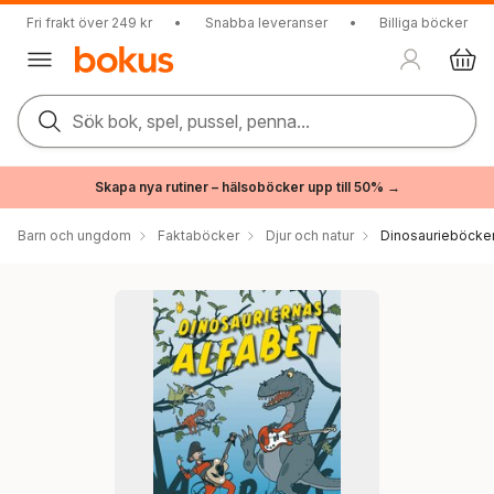
Fri frakt över 249 kr
•
Snabba leveranser
•
Billiga böcker
Sök bok, spel, pussel, penna...
Skapa nya rutiner – hälsoböcker upp till 50% →
Barn och ungdom
Faktaböcker
Djur och natur
Dinosaurieböcke