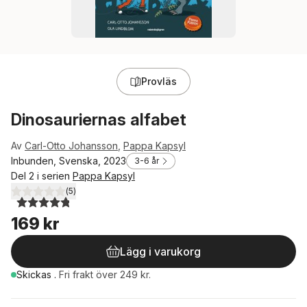
Provläs
Dinosauriernas alfabet
Av
Carl-Otto Johansson
,
Pappa Kapsyl
Inbunden, Svenska, 2023
3-6 år
Del 2 i serien
Pappa Kapsyl
(
5
)
4,8
utav 5 stjärnor. Totalt antal röster:
169 kr
Lägg i varukorg
Skickas
.
Fri frakt över 249 kr.