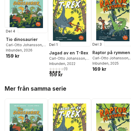
Del 4
Tio dinosaurier
Del 3
Del 1
Carl-Otto Johansson
,
Pappa Kapsyl
Inbunden
, 2026
Raptor på rymmen
Jagad av en T-Rex
159 kr
Carl-Otto Johansson
,
Carl-Otto Johansson
,
Pappa Kapsyl
Inbunden
, 2025
Pappa Kapsyl
Inbunden
, 2022
169 kr
(
1
)
4,0
utav 5 stjärnor. Totalt antal röster:
159 kr
Hoppa över listan
Mer från samma serie