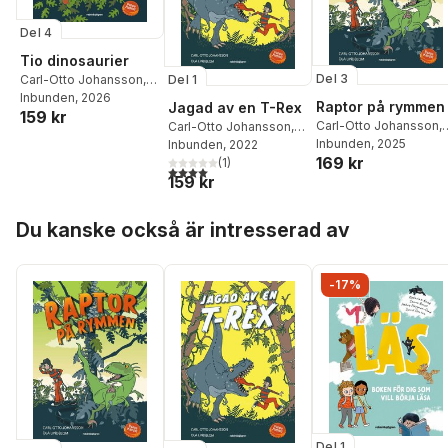
Del 4
Tio dinosaurier
Del 3
Del 1
Carl-Otto Johansson
,
Pappa Kapsyl
Inbunden
, 2026
Raptor på rymmen
Jagad av en T-Rex
159 kr
Carl-Otto Johansson
,
Carl-Otto Johansson
,
Pappa Kapsyl
Inbunden
, 2025
Pappa Kapsyl
Inbunden
, 2022
169 kr
(
1
)
4,0
utav 5 stjärnor. Totalt antal röster:
159 kr
Hoppa över listan
Du kanske också är intresserad av
-17%
Del 1