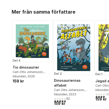
Hoppa över listan
Mer från samma författare
Del 4
Tio dinosaurier
Carl-Otto Johansson
,
Del 2
Del 1
Pappa Kapsyl
Inbunden
, 2026
Dinosauriernas
159 kr
Jagad a
alfabet
Carl-Ott
Pappa Ka
Inbunden
Carl-Otto Johansson
,
(
Pappa Kapsyl
Inbunden
, 2023
4,0
utav 5 
159 kr
(
5
)
4,8
utav 5 stjärnor. Totalt antal röster:
159 kr