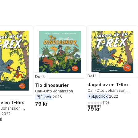
Del 1
Del 4
Jagad av en T-Rex
Tio dinosaurier
Carl-Otto Johansson
,
Carl-Otto Johansson
Pappa Kapsyl
Ljudbok
2022
E-bok
2026
v en T-Rex
(
12
)
79 kr
4,4
utav 5 stjärnor. Totalt ant
79 kr
o Johansson
,
psyl
, 2022
1
)
stjärnor. Totalt antal röster: