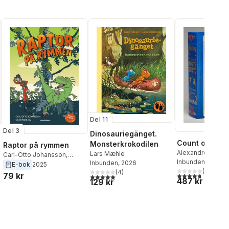
Del 11
Del 3
Dinosauriegänget.
Count of Mont
Monsterkrokodilen
Raptor på rymmen
Alexandre Duma
Lars Mæhle
Carl-Otto Johansson
,
Inbunden
, 2011
Inbunden
, 2026
Pappa Kapsyl
E-bok
2025
al röster:
(
6
)
(
4
)
4,7
utav 5 stjärnor
79 kr
5,0
utav 5 stjärnor. Totalt antal röster:
487 kr
129 kr