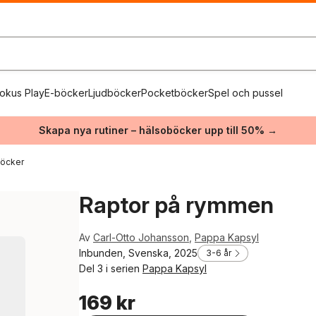
okus Play
E-böcker
Ljudböcker
Pocketböcker
Spel och pussel
Skapa nya rutiner – hälsoböcker upp till 50% →
böcker
Raptor på rymmen
Av
Carl-Otto Johansson
,
Pappa Kapsyl
Inbunden, Svenska, 2025
3-6 år
Del 3 i serien
Pappa Kapsyl
169 kr