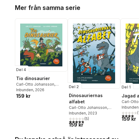
Hoppa över listan
Mer från samma serie
Del 4
Tio dinosaurier
Carl-Otto Johansson
,
Del 2
Del 1
Pappa Kapsyl
Inbunden
, 2026
Dinosauriernas
159 kr
Jagad a
alfabet
Carl-Ott
Pappa Ka
Inbunden
Carl-Otto Johansson
,
(
Pappa Kapsyl
Inbunden
, 2023
4,0
utav 5 
159 kr
(
5
)
4,8
utav 5 stjärnor. Totalt antal röster:
159 kr
Hoppa över listan