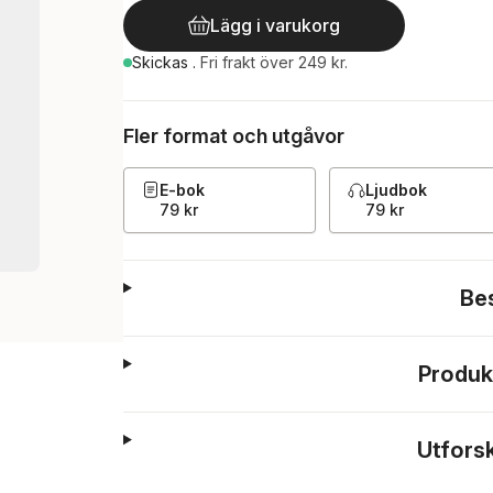
Lägg i varukorg
Skickas
.
Fri frakt över 249 kr.
Fler format och utgåvor
E-bok
Ljudbok
79 kr
79 kr
Be
Produk
Utfors