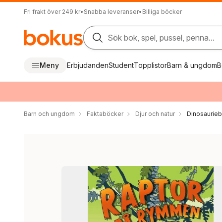
Fri frakt över 249 kr
•
Snabba leveranser
•
Billiga böcker
Sök bok, spel, pussel, penna...
Meny
Erbjudanden
Student
Topplistor
Barn & ungdom
B
Barn och ungdom
Faktaböcker
Djur och natur
Dinosaurie