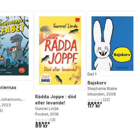
Del 1
Bajskorv
riernas
Stephanie Blake
Inbunden
, 2008
Rädda Joppe : död
o Johansson
,
(
22
)
4,6
utav 5 stjärnor. Totalt ant
eller levande!
psyl
, 2023
117 kr
Gunnel Linde
5
)
stjärnor. Totalt antal röster:
Pocket
, 2018
(
3
)
4,7
utav 5 stjärnor. Totalt antal röster:
89 kr