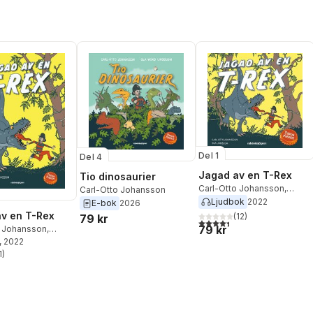
Del 1
Del 4
Jagad av en T-Rex
Tio dinosaurier
Carl-Otto Johansson
,
Carl-Otto Johansson
Pappa Kapsyl
Ljudbok
2022
E-bok
2026
v en T-Rex
(
12
)
79 kr
4,4
utav 5 stjärnor. Totalt ant
79 kr
o Johansson
,
psyl
, 2022
1
)
stjärnor. Totalt antal röster: