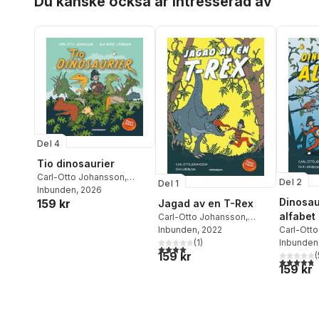
Du kanske också är intresserad av
Del 4
Tio dinosaurier
Carl-Otto Johansson
,
Del 2
Del 1
Pappa Kapsyl
Inbunden
, 2026
Dinosau
159 kr
Jagad av en T-Rex
alfabet
Carl-Otto Johansson
,
Pappa Kapsyl
Inbunden
, 2022
Carl-Ott
(
1
)
Pappa Ka
Inbunden
4,0
utav 5 stjärnor. Totalt antal röster:
159 kr
(
4,8
utav 5 
159 kr