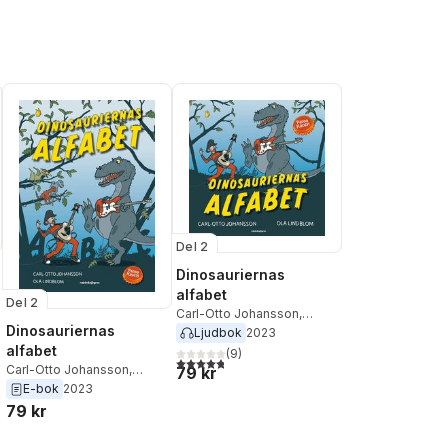
Del 2
Dinosauriernas
alfabet
Del 2
Carl-Otto Johansson
,
Dinosauriernas
Pappa Kapsyl
Ljudbok
2023
al röster:
alfabet
(
9
)
4,8
utav 5 stjärnor. Totalt antal röster:
Carl-Otto Johansson
,
79 kr
Pappa Kapsyl
E-bok
2023
79 kr