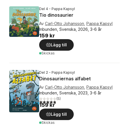
Del 4 - Pappa Kapsyl
Tio dinosaurier
Av
Carl-Otto Johansson
,
Pappa Kapsyl
Inbunden, Svenska, 2026, 3-6 år
159 kr
Lägg till
Skickas
Del 2 - Pappa Kapsyl
Dinosauriernas alfabet
Av
Carl-Otto Johansson
,
Pappa Kapsyl
Inbunden, Svenska, 2023, 3-6 år
(
5
)
4,8
utav 5 stjärnor. Totalt antal röster:
159 kr
Lägg till
Skickas