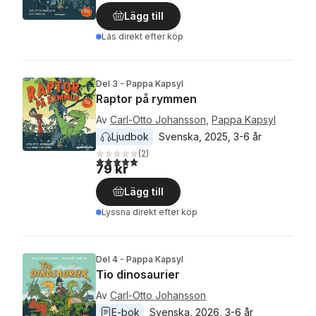
Lägg till
Läs direkt efter köp
Del 3 - Pappa Kapsyl
Raptor på rymmen
Av
Carl-Otto Johansson
,
Pappa Kapsyl
Ljudbok
Svenska
, 
2025
, 
3-6 år
(
2
)
5,0
utav 5 stjärnor. Totalt antal röster:
79 kr
Lägg till
Lyssna direkt efter köp
Del 4 - Pappa Kapsyl
Tio dinosaurier
Av
Carl-Otto Johansson
E-bok
Svenska
, 
2026
, 
3-6 år