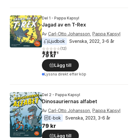
Del 1 - Pappa Kapsyl
Jagad av en T-Rex
Av
Carl-Otto Johansson
,
Pappa Kapsyl
Ljudbok
Svenska
, 
2022
, 
3-6 år
(
12
)
4,4
utav 5 stjärnor. Totalt antal röster:
79 kr
Lägg till
Lyssna direkt efter köp
Del 2 - Pappa Kapsyl
Dinosauriernas alfabet
Av
Carl-Otto Johansson
,
Pappa Kapsyl
E-bok
Svenska
, 
2023
, 
3-6 år
79 kr
Lägg till