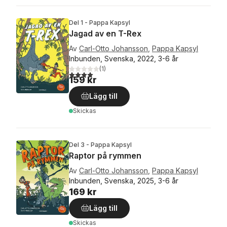
Del 1 - Pappa Kapsyl
Jagad av en T-Rex
Av
Carl-Otto Johansson
,
Pappa Kapsyl
Inbunden, Svenska, 2022, 3-6 år
(
1
)
4,0
utav 5 stjärnor. Totalt antal röster:
159 kr
Lägg till
Skickas
Del 3 - Pappa Kapsyl
Raptor på rymmen
Av
Carl-Otto Johansson
,
Pappa Kapsyl
Inbunden, Svenska, 2025, 3-6 år
169 kr
Lägg till
Skickas