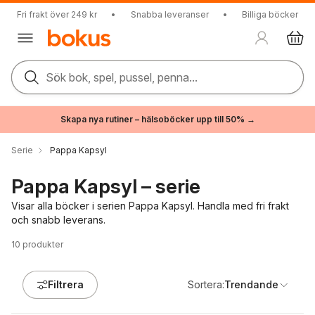
Fri frakt över 249 kr
•
Snabba leveranser
•
Billiga böcker
Sök bok, spel, pussel, penna...
Skapa nya rutiner – hälsoböcker upp till 50% →
Serie
Pappa Kapsyl
Pappa Kapsyl – serie
Visar alla böcker i serien Pappa Kapsyl. Handla med fri frakt
och snabb leverans.
10
produkter
Filtrera
Sortera:
Trendande