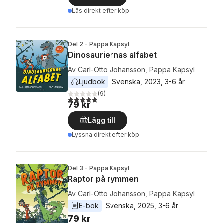
Läs direkt efter köp
Del 2 - Pappa Kapsyl
Dinosauriernas alfabet
Av
Carl-Otto Johansson
,
Pappa Kapsyl
Ljudbok
Svenska
, 
2023
, 
3-6 år
(
9
)
4,8
utav 5 stjärnor. Totalt antal röster:
79 kr
Lägg till
Lyssna direkt efter köp
Del 3 - Pappa Kapsyl
Raptor på rymmen
Av
Carl-Otto Johansson
,
Pappa Kapsyl
E-bok
Svenska
, 
2025
, 
3-6 år
79 kr