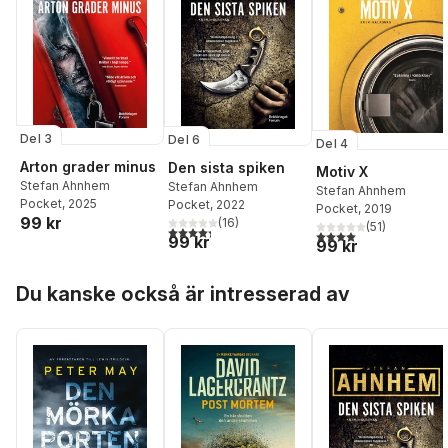
Del 3
Del 6
Del 4
Arton grader minus
Den sista spiken
Motiv X
Stefan Ahnhem
Stefan Ahnhem
Stefan Ahnhem
Pocket
, 2025
Pocket
, 2022
Pocket
, 2019
99 kr
(
16
)
(
51
)
4,3
utav 5 stjärnor. Totalt antal röster:
4,0
utav 5 stjärnor. Tota
99 kr
99 kr
Hoppa över listan
Du kanske också är intresserad av