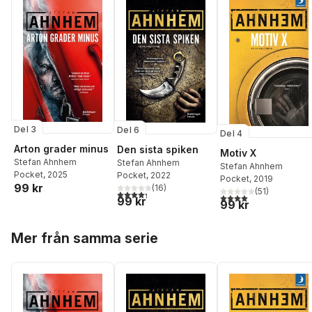
Del 3
Del 6
Del 4
Arton grader minus
Den sista spiken
Motiv X
Stefan Ahnhem
Stefan Ahnhem
Stefan Ahnhem
Pocket
, 2025
Pocket
, 2022
Pocket
, 2019
99 kr
(
16
)
(
51
)
4,3
utav 5 stjärnor. Totalt antal röster:
4,0
utav 5 stjärnor. Tota
99 kr
99 kr
Hoppa över listan
Mer från samma serie