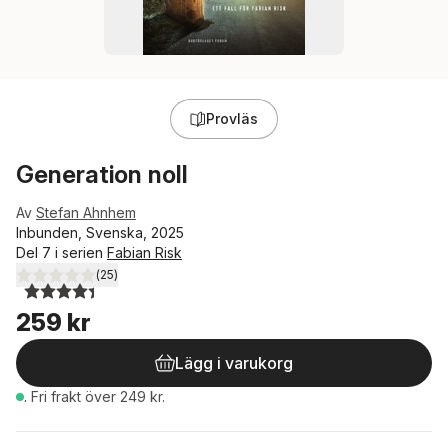
Provläs
Generation noll
Av
Stefan Ahnhem
Inbunden, Svenska, 2025
Del 7 i serien
Fabian Risk
(
25
)
4,4
utav 5 stjärnor. Totalt antal röster:
259 kr
Lägg i varukorg
.
Fri frakt över 249 kr.