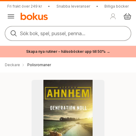
Fri frakt över 249 kr
•
Snabba leveranser
•
Billiga böcker
Sök bok, spel, pussel, penna...
Skapa nya rutiner – hälsoböcker upp till 50% →
Deckare
Polisromaner