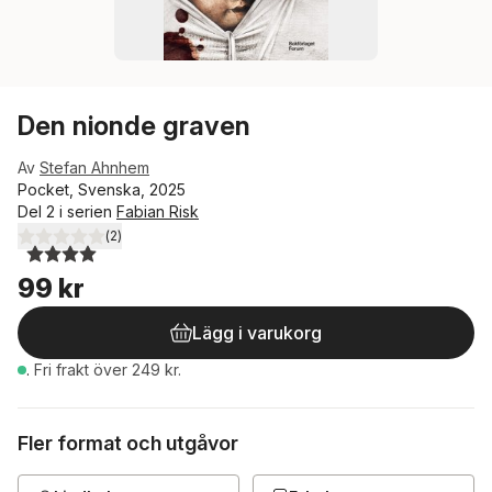
Den nionde graven
Av
Stefan Ahnhem
Pocket, Svenska, 2025
Del 2 i serien
Fabian Risk
(
2
)
4,0
utav 5 stjärnor. Totalt antal röster:
99 kr
Lägg i varukorg
.
Fri frakt över 249 kr.
Fler format och utgåvor