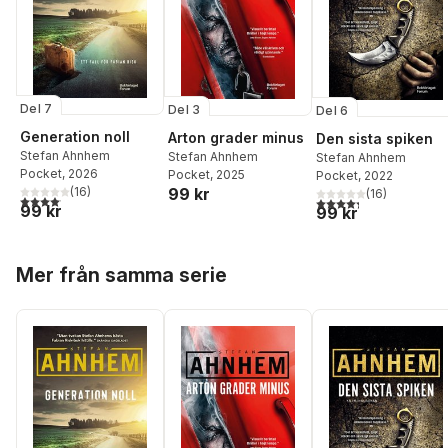
Del 7
Del 3
Del 6
Generation noll
Arton grader minus
Den sista spiken
Stefan Ahnhem
Stefan Ahnhem
Stefan Ahnhem
Pocket
, 2026
Pocket
, 2025
Pocket
, 2022
(
16
)
99 kr
(
16
)
4,1
utav 5 stjärnor. Totalt antal röster:
4,3
utav 5 stjärnor. Tota
99 kr
99 kr
Hoppa över listan
Mer från samma serie