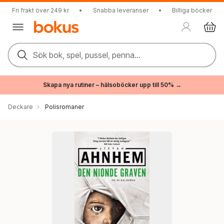
Fri frakt över 249 kr
•
Snabba leveranser
•
Billiga böcker
Sök bok, spel, pussel, penna...
Skapa nya rutiner – hälsoböcker upp till 50% →
Deckare
Polisromaner