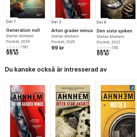
Del 7
Del 3
Del 6
Generation noll
Arton grader minus
Den sista spiken
Stefan Ahnhem
Stefan Ahnhem
Stefan Ahnhem
Pocket
, 2026
Pocket
, 2025
Pocket
, 2022
(
16
)
99 kr
(
16
)
4,1
utav 5 stjärnor. Totalt antal röster:
4,3
utav 5 stjärnor. Tota
99 kr
99 kr
Hoppa över listan
Du kanske också är intresserad av