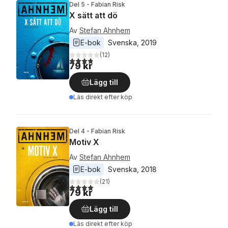
Del 5 - Fabian Risk
X sätt att dö
Av
Stefan Ahnhem
E-bok
Svenska
, 
2019
(
12
)
3,8
utav 5 stjärnor. Totalt antal röster:
79 kr
Lägg till
Läs direkt efter köp
Del 4 - Fabian Risk
Motiv X
Av
Stefan Ahnhem
E-bok
Svenska
, 
2018
(
21
)
4,0
utav 5 stjärnor. Totalt antal röster:
79 kr
Lägg till
Läs direkt efter köp