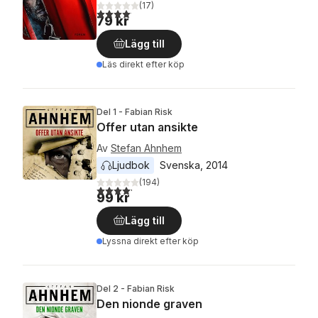
(
17
)
4,1
utav 5 stjärnor. Totalt antal röster:
79 kr
Lägg till
Läs direkt efter köp
Del 1 - Fabian Risk
Offer utan ansikte
Av
Stefan Ahnhem
Ljudbok
Svenska
, 
2014
(
194
)
4,2
utav 5 stjärnor. Totalt antal röster:
99 kr
Lägg till
Lyssna direkt efter köp
Del 2 - Fabian Risk
Den nionde graven