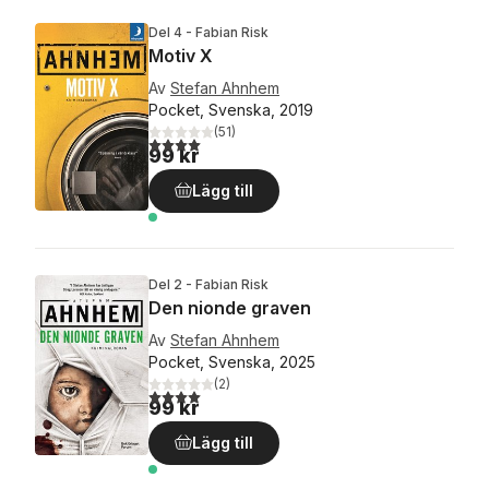
Del 4 - Fabian Risk
Motiv X
Av
Stefan Ahnhem
Pocket, Svenska, 2019
(
51
)
4,0
utav 5 stjärnor. Totalt antal röster:
99 kr
Lägg till
Del 2 - Fabian Risk
Den nionde graven
Av
Stefan Ahnhem
Pocket, Svenska, 2025
(
2
)
4,0
utav 5 stjärnor. Totalt antal röster:
99 kr
Lägg till