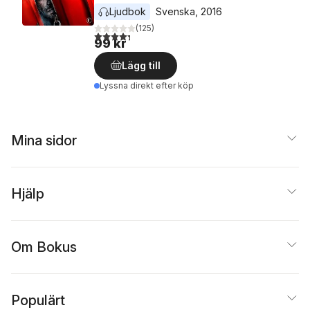
Ljudbok
Svenska
, 
2016
(
125
)
4,3
utav 5 stjärnor. Totalt antal röster:
99 kr
Lägg till
Lyssna direkt efter köp
Mina sidor
Hjälp
Om Bokus
Populärt