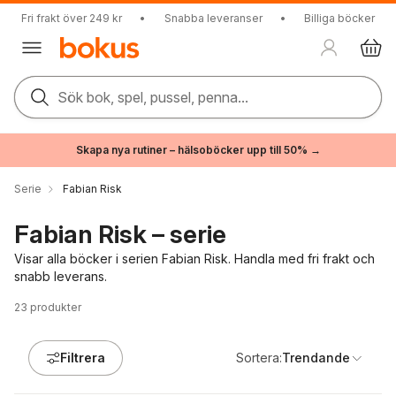
Fri frakt över 249 kr
•
Snabba leveranser
•
Billiga böcker
Sök bok, spel, pussel, penna...
Skapa nya rutiner – hälsoböcker upp till 50% →
Serie
Fabian Risk
Fabian Risk – serie
Visar alla böcker i serien Fabian Risk. Handla med fri frakt och
snabb leverans.
23
produkter
Filtrera
Sortera:
Trendande