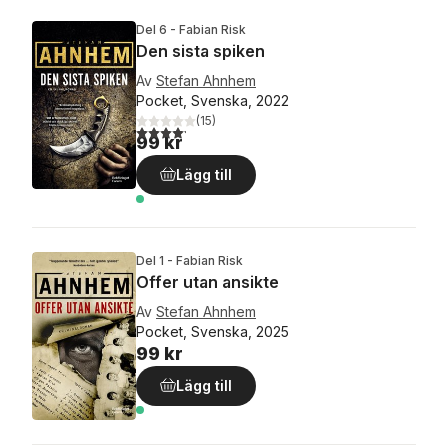
Del 6 - Fabian Risk
Den sista spiken
Av
Stefan Ahnhem
Pocket, Svenska, 2022
(
15
)
4,2
utav 5 stjärnor. Totalt antal röster:
99 kr
Lägg till
Del 1 - Fabian Risk
Offer utan ansikte
Av
Stefan Ahnhem
Pocket, Svenska, 2025
99 kr
Lägg till