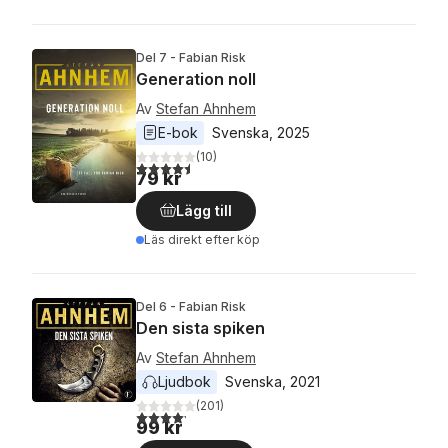
Del 7 - Fabian Risk
Generation noll
Av
Stefan Ahnhem
E-bok
Svenska
, 
2025
(
10
)
4,5
utav 5 stjärnor. Totalt antal röster:
79 kr
Lägg till
Läs direkt efter köp
Del 6 - Fabian Risk
Den sista spiken
Av
Stefan Ahnhem
Ljudbok
Svenska
, 
2021
(
201
)
4,2
utav 5 stjärnor. Totalt antal röster:
99 kr