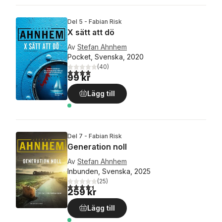
Del 5 - Fabian Risk
X sätt att dö
Av
Stefan Ahnhem
Pocket, Svenska, 2020
(
40
)
3,9
utav 5 stjärnor. Totalt antal röster:
99 kr
Lägg till
Del 7 - Fabian Risk
Generation noll
Av
Stefan Ahnhem
Inbunden, Svenska, 2025
(
25
)
4,4
utav 5 stjärnor. Totalt antal röster:
259 kr
Lägg till