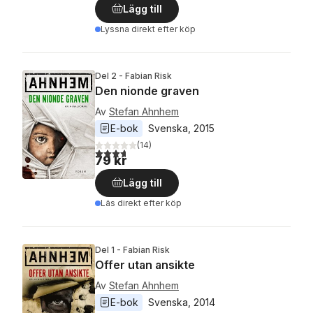
Lägg till
Lyssna direkt efter köp
Del 2 - Fabian Risk
Den nionde graven
Av
Stefan Ahnhem
E-bok
Svenska
, 
2015
(
14
)
3,7
utav 5 stjärnor. Totalt antal röster:
79 kr
Lägg till
Läs direkt efter köp
Del 1 - Fabian Risk
Offer utan ansikte
Av
Stefan Ahnhem
E-bok
Svenska
, 
2014