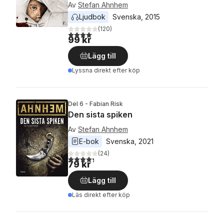
Av
Stefan Ahnhem
Ljudbok
Svenska
, 
2015
(
120
)
4,1
utav 5 stjärnor. Totalt antal röster:
99 kr
Lägg till
Lyssna direkt efter köp
Del 6 - Fabian Risk
Den sista spiken
Av
Stefan Ahnhem
E-bok
Svenska
, 
2021
(
24
)
4,3
utav 5 stjärnor. Totalt antal röster:
79 kr
Lägg till
Läs direkt efter köp