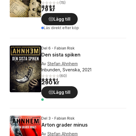
(
15
)
3,7
utav 5 stjärnor. Totalt antal röster:
79 kr
Lägg till
Läs direkt efter köp
Del 6 - Fabian Risk
Den sista spiken
Av
Stefan Ahnhem
Inbunden, Svenska, 2021
(
60
)
4,5
utav 5 stjärnor. Totalt antal röster:
290 kr
Lägg till
Del 3 - Fabian Risk
Arton grader minus
Av
Stefan Ahnhem