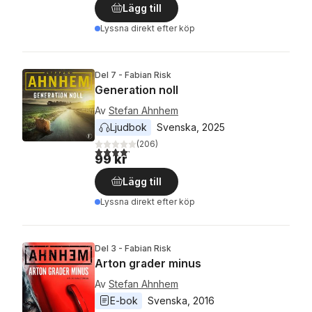
Lägg till
Lyssna direkt efter köp
Del 7 - Fabian Risk
Generation noll
Av
Stefan Ahnhem
Ljudbok
Svenska
, 
2025
(
206
)
4,2
utav 5 stjärnor. Totalt antal röster:
99 kr
Lägg till
Lyssna direkt efter köp
Del 3 - Fabian Risk
Arton grader minus
Av
Stefan Ahnhem
E-bok
Svenska
, 
2016