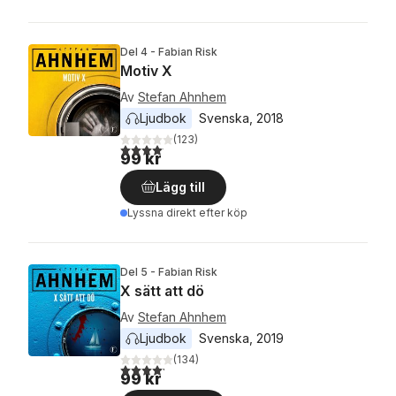
Del 4 - Fabian Risk
Motiv X
Av
Stefan Ahnhem
Ljudbok
Svenska
, 
2018
(
123
)
4,1
utav 5 stjärnor. Totalt antal röster:
99 kr
Lägg till
Lyssna direkt efter köp
Del 5 - Fabian Risk
X sätt att dö
Av
Stefan Ahnhem
Ljudbok
Svenska
, 
2019
(
134
)
4,2
utav 5 stjärnor. Totalt antal röster:
99 kr