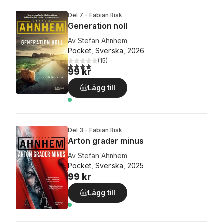
Del 7 - Fabian Risk
Generation noll
Av
Stefan Ahnhem
Pocket, Svenska, 2026
(
15
)
4,1
utav 5 stjärnor. Totalt antal röster:
99 kr
Lägg till
Del 3 - Fabian Risk
Arton grader minus
Av
Stefan Ahnhem
Pocket, Svenska, 2025
99 kr
Lägg till