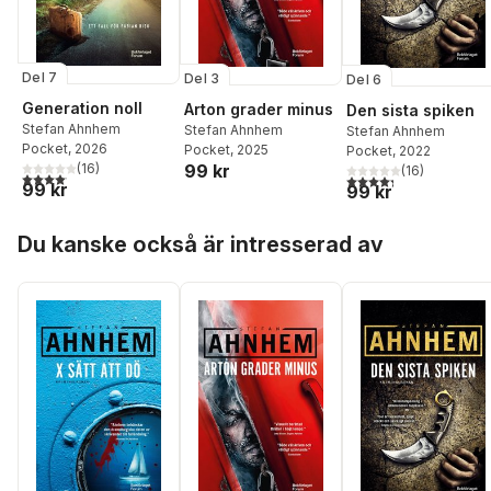
Del 7
Del 3
Del 6
Generation noll
Arton grader minus
Den sista spiken
Stefan Ahnhem
Stefan Ahnhem
Stefan Ahnhem
Pocket
, 2026
Pocket
, 2025
Pocket
, 2022
(
16
)
99 kr
(
16
)
4,1
utav 5 stjärnor. Totalt antal röster:
4,3
utav 5 stjärnor. Tota
99 kr
99 kr
Hoppa över listan
Du kanske också är intresserad av