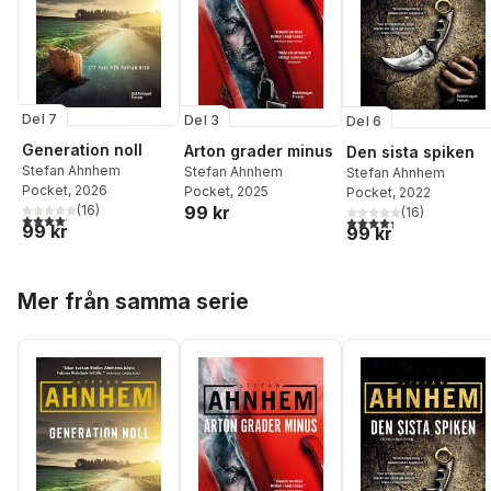
Del 7
Del 3
Del 6
Generation noll
Arton grader minus
Den sista spiken
Stefan Ahnhem
Stefan Ahnhem
Stefan Ahnhem
Pocket
, 2026
Pocket
, 2025
Pocket
, 2022
(
16
)
99 kr
(
16
)
4,1
utav 5 stjärnor. Totalt antal röster:
4,3
utav 5 stjärnor. Tota
99 kr
99 kr
Hoppa över listan
Mer från samma serie