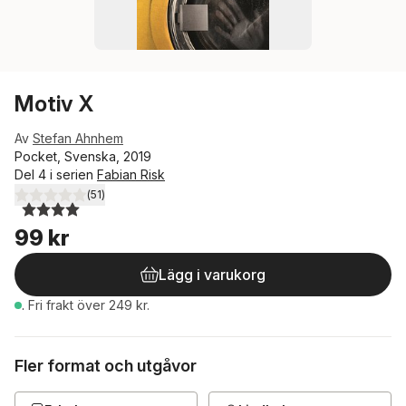
Motiv X
Av
Stefan Ahnhem
Pocket, Svenska, 2019
Del 4 i serien
Fabian Risk
(
51
)
4,0
utav 5 stjärnor. Totalt antal röster:
99 kr
Lägg i varukorg
.
Fri frakt över 249 kr.
Fler format och utgåvor