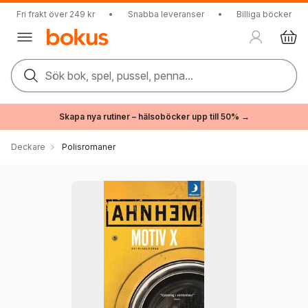
Fri frakt över 249 kr
•
Snabba leveranser
•
Billiga böcker
Sök bok, spel, pussel, penna...
Skapa nya rutiner – hälsoböcker upp till 50% →
Deckare
Polisromaner