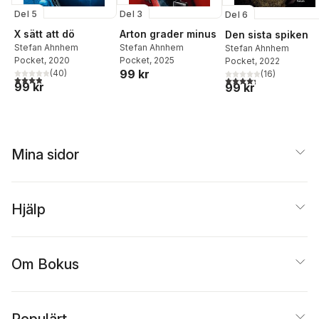
Del 5
Del 3
Del 6
X sätt att dö
Arton grader minus
Den sista spiken
Stefan Ahnhem
Stefan Ahnhem
Stefan Ahnhem
Pocket
, 2020
Pocket
, 2025
Pocket
, 2022
99 kr
(
40
)
(
16
)
3,9
utav 5 stjärnor. Totalt antal röster:
4,3
utav 5 stjärnor. Tota
99 kr
99 kr
Mina sidor
Hjälp
Om Bokus
Populärt