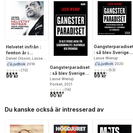
Gangsterparadise
Helvetet inifrån :
: så blev Sverige
femton år i
arena för
Lasse Wierup
Sveriges största
Daniel Olsson
,
Lasse
Ljudbok
2020
Wierup
gängkriminalitet,
Ljudbok
2016
brottsorganisation
Gangsterparadiset
skjutningar och
(
53
)
(
70
)
4,3
utav 5 stjärnor. Tota
3,9
utav 5 stjärnor. Totalt antal röster:
: så blev Sverige
99 kr
99 kr
sprängdåd
arena för
Lasse Wierup
Pocket
, 2021
gängkriminalitet,
(
14
)
skjutningar och
4,6
utav 5 stjärnor. Totalt antal röster:
90 kr
sprängdåd
Hoppa över listan
Du kanske också är intresserad av