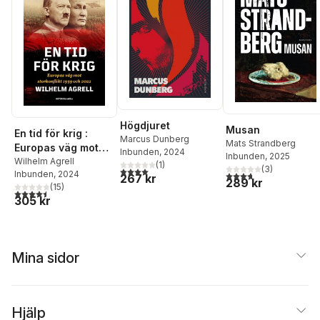
Högdjuret
Musan
En tid för krig :
Marcus Dunberg
Mats Strandberg
Europas väg mot
Inbunden
, 2024
Inbunden
, 2025
storkonflikt 1939
Wilhelm Agrell
(
1
)
(
3
)
4,0
utav 5 stjärnor. Totalt antal röster:
3,7
utav 5 stjärnor. Tota
Inbunden
, 2024
och 2022
267 kr
289 kr
(
15
)
4,5
utav 5 stjärnor. Totalt antal röster:
305 kr
Mina sidor
Hjälp