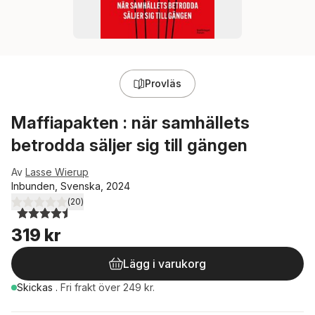
Provläs
Maffiapakten : när samhällets
betrodda säljer sig till gängen
Av
Lasse Wierup
Inbunden, Svenska, 2024
(
20
)
4,5
utav 5 stjärnor. Totalt antal röster:
319 kr
Lägg i varukorg
Skickas
.
Fri frakt över 249 kr.