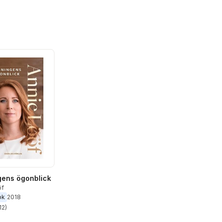
ens ögonblick
öf
ok
2018
12
)
stjärnor. Totalt antal röster: