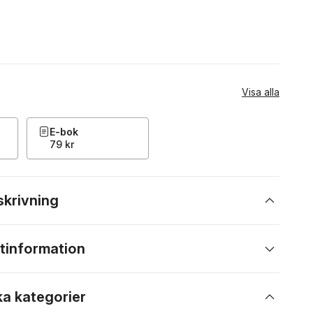
Visa alla
E-bok
79 kr
skrivning
tinformation
ka kategorier