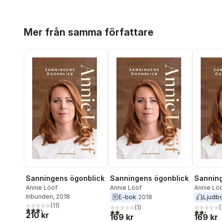
Hoppa över listan
Mer från samma författare
Sanningens ögonblick
Sanningens ögonblick
Sanning
Annie Lööf
Annie Lööf
Annie Lö
Inbunden
, 2018
E-bok
2018
Ljudb
(
11
)
(
1
)
(
3,3
utav 5 stjärnor. Totalt antal röster:
2,0
utav 5 stjärnor. Totalt antal röster:
2,3
utav 5 
210 kr
169 kr
169 kr