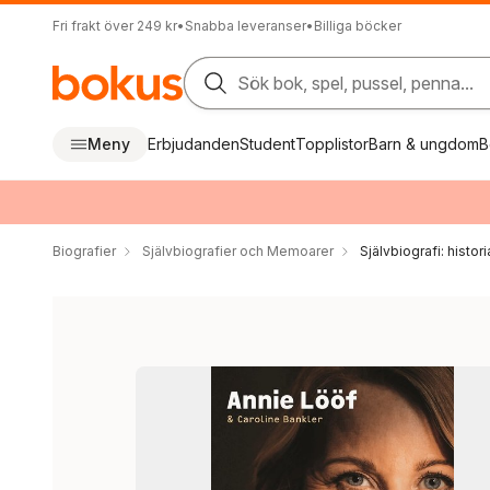
Fri frakt över 249 kr
•
Snabba leveranser
•
Billiga böcker
Sök bok, spel, pussel, penna...
Meny
Erbjudanden
Student
Topplistor
Barn & ungdom
B
Biografier
Självbiografier och Memoarer
Självbiografi: histori