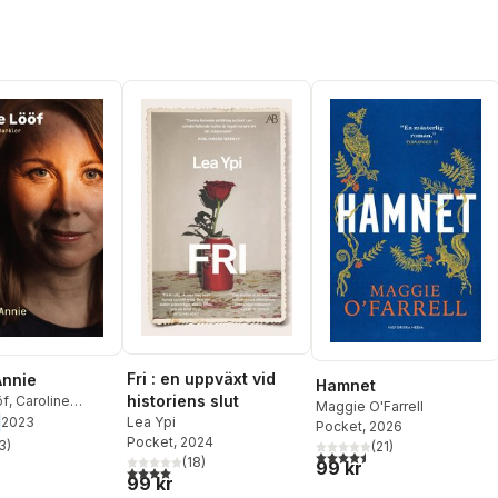
Fri : en uppväxt vid
Annie
Hamnet
historiens slut
öf
,
Caroline
Maggie O'Farrell
2023
Lea Ypi
Pocket
, 2026
Pocket
, 2024
3
)
(
21
)
stjärnor. Totalt antal röster:
4,5
utav 5 stjärnor. Totalt ant
(
18
)
99 kr
4,0
utav 5 stjärnor. Totalt antal röster:
99 kr