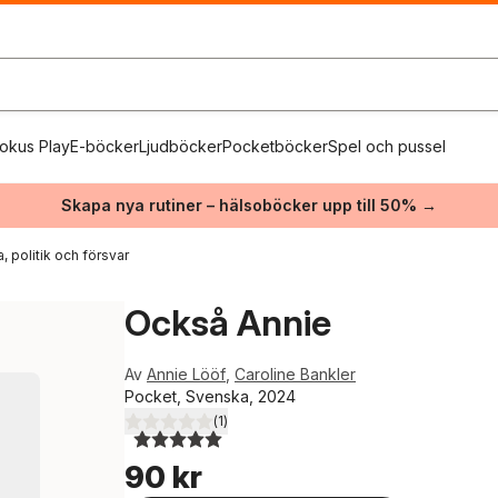
okus Play
E-böcker
Ljudböcker
Pocketböcker
Spel och pussel
Skapa nya rutiner – hälsoböcker upp till 50% →
a, politik och försvar
Också Annie
Av
Annie Lööf
,
Caroline Bankler
Pocket, Svenska, 2024
(
1
)
5,0
utav 5 stjärnor. Totalt antal röster:
90 kr