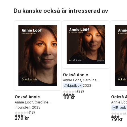
Hoppa över listan
Du kanske också är intresserad av
Också Annie
Annie Lööf
,
Caroline
Bankler
Ljudbok
2023
(
38
)
4,2
utav 5 stjärnor. Totalt antal röster:
119 kr
Också Annie
Också 
Annie Lööf
,
Caroline
Annie Lö
Bankler
Inbunden
, 2023
Bankler
E-bok
(
13
)
(
3,4
utav 5 stjärnor. Totalt antal röster:
3,0
utav 5 
279 kr
79 kr