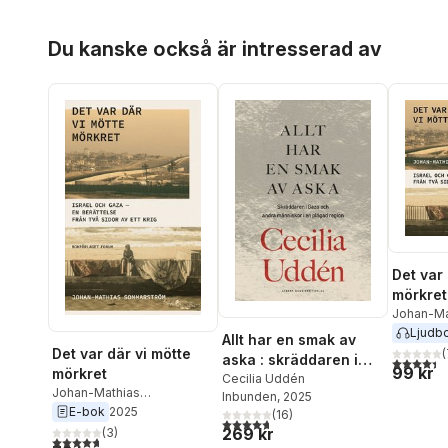
Hoppa över listan
Du kanske också är intresserad av
Det var 
mörkret
Johan-Ma
Sommars
Ljudb
Allt har en smak av
Det var där vi mötte
(
aska : skräddaren i
4,4
utav 5 
99 kr
mörkret
Gaza och andra
Cecilia Uddén
Johan-Mathias
Inbunden
, 2025
människor i en plågad
Sommarström
E-bok
2025
(
16
)
region
4,7
utav 5 stjärnor. Totalt antal röster:
269 kr
(
3
)
4,7
utav 5 stjärnor. Totalt antal röster: