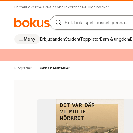
Fri frakt över 249 kr
•
Snabba leveranser
•
Billiga böcker
Sök bok, spel, pussel, penna...
Meny
Erbjudanden
Student
Topplistor
Barn & ungdom
B
Biografier
Sanna berättelser