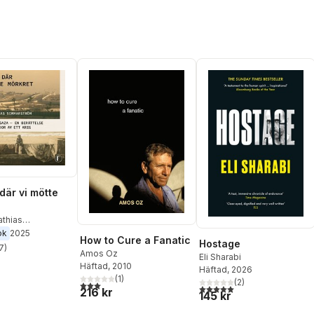
där vi mötte
thias
tröm
ok
2025
How to Cure a Fanatic
Hostage
7
)
stjärnor. Totalt antal röster:
Amos Oz
Eli Sharabi
Häftad
, 2010
Häftad
, 2026
(
1
)
(
2
)
3,0
utav 5 stjärnor. Totalt antal röster:
5,0
utav 5 stjärnor. Totalt ant
216 kr
145 kr