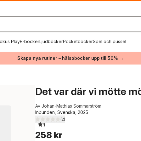
okus Play
E-böcker
Ljudböcker
Pocketböcker
Spel och pussel
Skapa nya rutiner – hälsoböcker upp till 50% →
Det var där vi mötte m
Av
Johan-Mathias Sommarström
Inbunden, Svenska, 2025
(
2
)
1,5
utav 5 stjärnor. Totalt antal röster:
258 kr