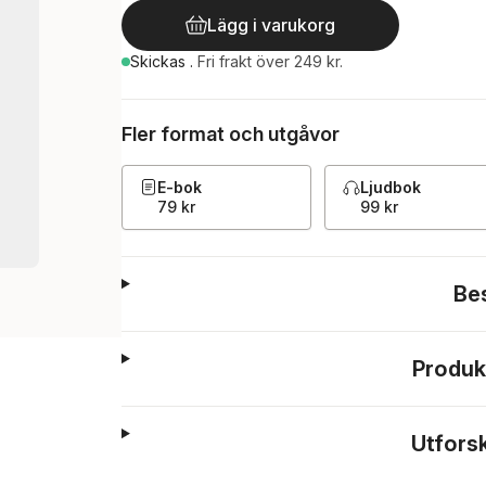
Lägg i varukorg
Skickas
.
Fri frakt över 249 kr.
Fler format och utgåvor
E-bok
Ljudbok
79 kr
99 kr
Be
Produk
Utfors