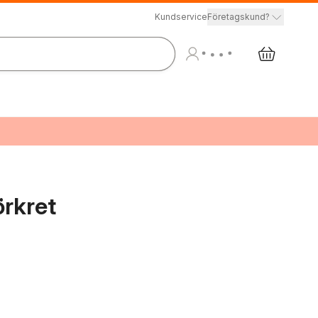
Kundservice
Företagskund?
örkret