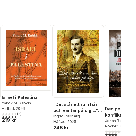
Israel i Palestina
Yakov M. Rabkin
"Det står ett rum här
Den perfekta
Häftad
, 2026
och väntar på dig ..." :
(
2
)
konflikten : Is
berättelsen om Raoul
Ingrid Carlberg
5,0
utav 5 stjärnor. Totalt antal röster:
219 kr
Palestinafråg
Johan Berggren
Häftad
, 2025
Wallenberg
al röster:
Pocket
, 2023
inifrån
248 kr
(
9
)
3,8
utav 5 stjärnor