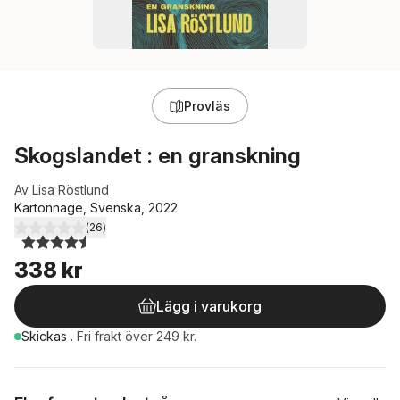
Provläs
Skogslandet : en granskning
Av
Lisa Röstlund
Kartonnage, Svenska, 2022
(
26
)
4,5
utav 5 stjärnor. Totalt antal röster:
338 kr
Lägg i varukorg
Skickas
.
Fri frakt över 249 kr.