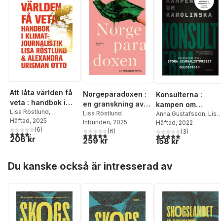
Att låta världen få
Norgeparadoxen :
Konsulterna :
veta : handbok i
en granskning av
kampen om
klimatjournalistik
Lisa Röstlund
,
det goda landets
Lisa Röstlund
Karolinska
Anna Gustafsson
,
Lisa
Alexandra Urisman Otto
Häftad
, 2025
Inbunden
, 2025
Röstlund
Häftad
, 2022
svarta baksida
(
6
)
(
6
)
(
3
)
4,3
utav 5 stjärnor. Totalt antal röster:
4,8
utav 5 stjärnor. Totalt antal röster:
5,0
utav 5 stjärnor. Tota
206 kr
259 kr
158 kr
Hoppa över listan
Du kanske också är intresserad av