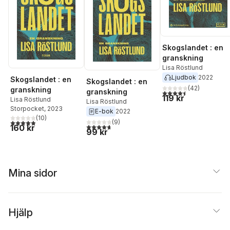
Skogslandet : en
granskning
Lisa Röstlund
Ljudbok
2022
Skogslandet : en
Skogslandet : en
(
42
)
granskning
granskning
4,5
utav 5 stjärnor. Tota
119 kr
Lisa Röstlund
Lisa Röstlund
Storpocket
, 2023
E-bok
2022
(
10
)
4,9
utav 5 stjärnor. Totalt antal röster:
(
9
)
4,7
utav 5 stjärnor. Totalt antal röster:
160 kr
99 kr
Mina sidor
Hjälp