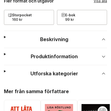
Fler format och utgåvor
Visa alla
Storpocket
E-bok
160 kr
99 kr
Beskrivning
Produktinformation
Utforska kategorier
Hoppa över listan
Mer från samma författare