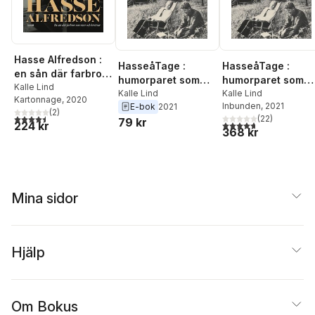
Hasse Alfredson :
HasseåTage :
HasseåTage :
en sån där farbror
humorparet som
humorparet som
som ritar och
Kalle Lind
roade och retade
Kalle Lind
roade och retade
Kalle Lind
Kartonnage
, 2020
berättar
Inbunden
, 2021
E-bok
2021
Sverige
Sverige
(
2
)
4,5
utav 5 stjärnor. Totalt antal röster:
(
22
)
79 kr
4,7
utav 5 stjärnor. Tota
224 kr
368 kr
Mina sidor
Hjälp
Om Bokus