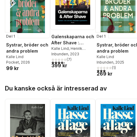
Del 1
Del 1
Galenskaparna och
After Shave :
Systrar, bröder och
Systrar, bröder oc
ogräset i den
Kalle Lind
,
Henrik
andra problem
andra problem
Jutbring
Inbunden
, 2023
svenska
Kalle Lind
Kalle Lind
(
7
)
underhållningsraba
4,3
utav 5 stjärnor. Totalt antal röster:
Pocket
, 2026
Inbunden
, 2025
399 kr
tten
99 kr
(
1
)
3,0
utav 5 stjärnor. Tota
269 kr
Hoppa över listan
Du kanske också är intresserad av