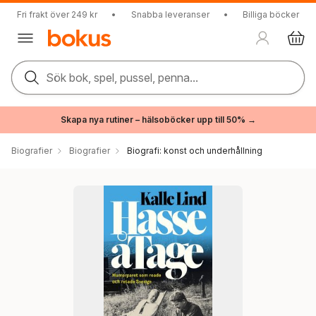
Fri frakt över 249 kr
•
Snabba leveranser
•
Billiga böcker
Sök bok, spel, pussel, penna...
Skapa nya rutiner – hälsoböcker upp till 50% →
Biografier
Biografier
Biografi: konst och underhållning