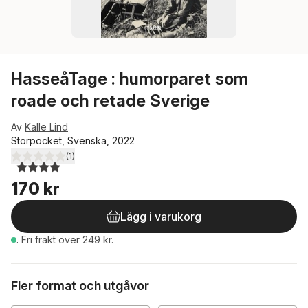
HasseåTage : humorparet som
roade och retade Sverige
Av
Kalle Lind
Storpocket, Svenska, 2022
(
1
)
4,0
utav 5 stjärnor. Totalt antal röster:
170 kr
Lägg i varukorg
.
Fri frakt över 249 kr.
Fler format och utgåvor