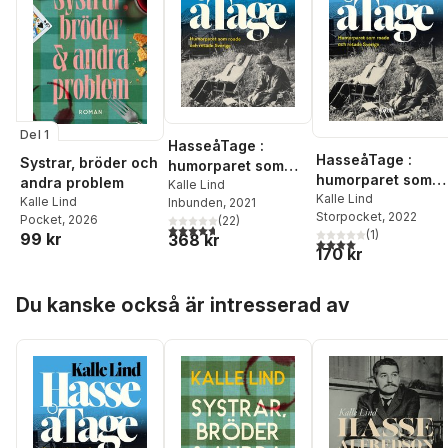
Del 1
HasseåTage :
HasseåTage :
Systrar, bröder och
humorparet som
humorparet som
andra problem
roade och retade
Kalle Lind
roade och retade
Kalle Lind
Kalle Lind
Inbunden
, 2021
Sverige
Storpocket
, 2022
Sverige
Pocket
, 2026
(
22
)
4,7
utav 5 stjärnor. Totalt antal röster:
(
1
)
99 kr
368 kr
4,0
utav 5 stjärnor. Tota
170 kr
Hoppa över listan
Du kanske också är intresserad av