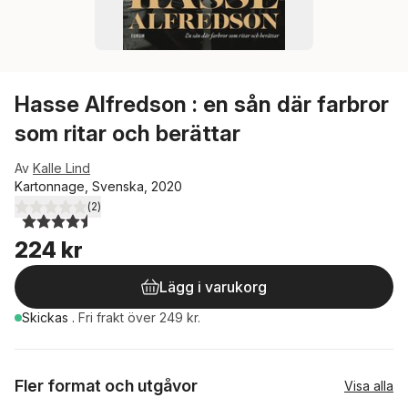
Hasse Alfredson : en sån där farbror
som ritar och berättar
Av
Kalle Lind
Kartonnage, Svenska, 2020
(
2
)
4,5
utav 5 stjärnor. Totalt antal röster:
224 kr
Lägg i varukorg
Skickas
.
Fri frakt över 249 kr.
Fler format och utgåvor
Visa alla