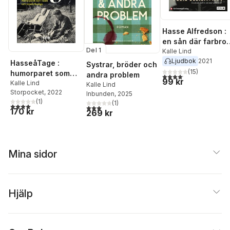
Hasse Alfredson :
en sån där farbror
Del 1
som ritar och
Kalle Lind
Ljudbok
2021
berättar
HasseåTage :
Systrar, bröder och
(
15
)
humorparet som
andra problem
4,1
utav 5 stjärnor. Total
99 kr
roade och retade
Kalle Lind
Kalle Lind
Storpocket
, 2022
Sverige
Inbunden
, 2025
(
1
)
(
1
)
4,0
utav 5 stjärnor. Totalt antal röster:
3,0
utav 5 stjärnor. Totalt antal röster:
170 kr
269 kr
Mina sidor
Hjälp