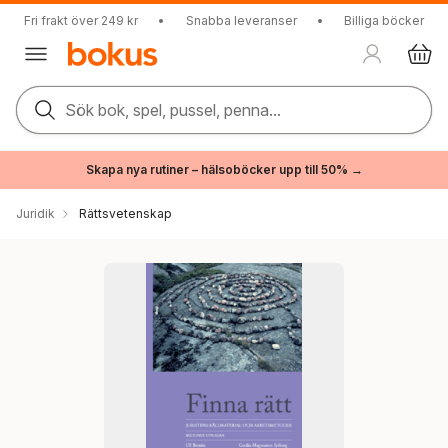
Fri frakt över 249 kr
•
Snabba leveranser
•
Billiga böcker
Sök bok, spel, pussel, penna...
Skapa nya rutiner – hälsoböcker upp till 50% →
Juridik
Rättsvetenskap