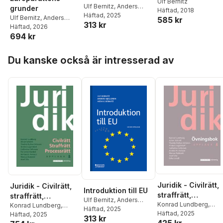
Ulf Bernitz
Ulf Bernitz
,
Anders
grunder
Häftad
, 2018
Kjellgren
Häftad
, 2025
,
Hedvig
Ulf Bernitz
,
Anders
585 kr
313 kr
Bernitz
Kjellgren
Häftad
, 2026
,
Maria
694 kr
Bergström
Hoppa över listan
Du kanske också är intresserad av
Juridik - Civilrätt,
Juridik - Civilrätt,
Introduktion till EU
straffrätt,
straffrätt,
Ulf Bernitz
,
Anders
processrätt
Konrad Lundberg
,
processrätt,
Konrad Lundberg
,
Kjellgren
Häftad
, 2025
,
Hedvig
Johan Schüldt
Häftad
, 2025
,
Thedd
(Övn.bok) upp.4
Johan Schüldt
Häftad
, 2025
,
Theddo
upplaga 8
313 kr
Bernitz
425 kr
Rother-Schirren
,