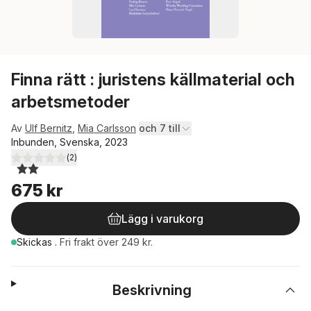
Finna rätt : juristens källmaterial och
arbetsmetoder
Av
Ulf Bernitz
,
Mia Carlsson
och 7 till
Inbunden, Svenska, 2023
(
2
)
2,0
utav 5 stjärnor. Totalt antal röster:
675 kr
Lägg i varukorg
Skickas
.
Fri frakt över 249 kr.
Beskrivning