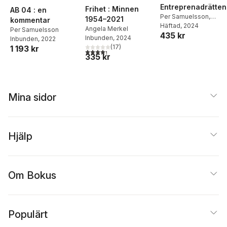
Entreprenadrätten
Frihet : Minnen
AB 04 : en
Per Samuelsson
,
1954–2021
kommentar
Marcus Utterström
Häftad
, 2024
Angela Merkel
Per Samuelsson
435 kr
Inbunden
, 2024
Inbunden
, 2022
(
17
)
1 193 kr
4,3
utav 5 stjärnor. Totalt antal röster:
335 kr
Mina sidor
Hjälp
Om Bokus
Populärt