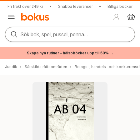
Fri frakt över 249 kr
•
Snabba leveranser
•
Billiga böcker
Sök bok, spel, pussel, penna...
Skapa nya rutiner – hälsoböcker upp till 50% →
Juridik
Särskilda rättsområden
Bolags-, handels- och konkurrensrä