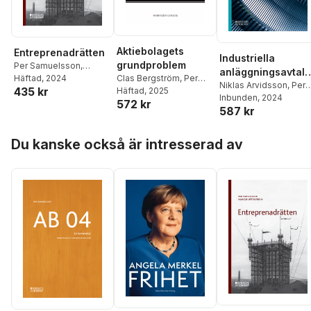
Aktiebolagets
Entreprenadrätten
Industriella
grundproblem
Per Samuelsson
,
anläggningsavtal :
Marcus Utterström
Häftad
, 2024
Clas Bergström
,
Per
särskilt om ABA 99
Niklas Arvidsson
,
Per
435 kr
Samuelsson
Häftad
, 2025
Samuelsson
Inbunden
, 2024
,
Per
572 kr
587 kr
Mildner
Hoppa över listan
Du kanske också är intresserad av