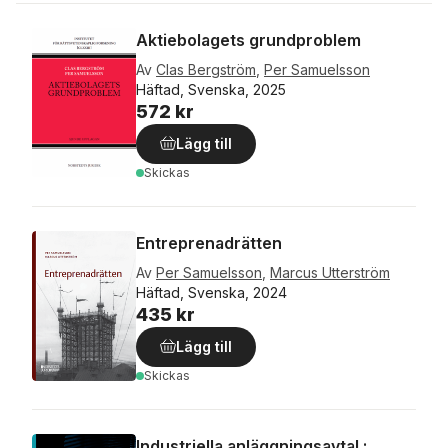
Aktiebolagets grundproblem
Av
Clas Bergström
,
Per Samuelsson
Häftad, Svenska, 2025
572 kr
Lägg till
Skickas
Entreprenadrätten
Av
Per Samuelsson
,
Marcus Utterström
Häftad, Svenska, 2024
435 kr
Lägg till
Skickas
Industriella anläggningsavtal :