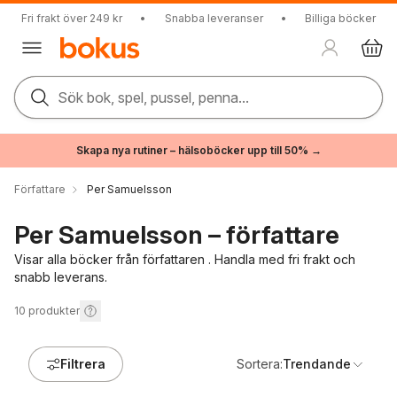
Fri frakt över 249 kr
•
Snabba leveranser
•
Billiga böcker
Sök bok, spel, pussel, penna...
Skapa nya rutiner – hälsoböcker upp till 50% →
Författare
Per Samuelsson
Per Samuelsson – författare
Visar alla böcker från författaren . Handla med fri frakt och
snabb leverans.
10
produkter
Filtrera
Sortera:
Trendande