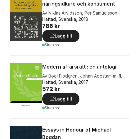
näringsidkare och konsument
Av
Niklas Arvidsson
,
Per Samuelsson
Häftad, Svenska, 2018
786 kr
Lägg till
Skickas
Modern affärsrätt : en antologi
Av
Boel Flodgren
,
Johan Adestam
m. fl.
Häftad, Svenska, 2017
572 kr
Lägg till
Skickas
Essays in Honour of Michael
Bogdan