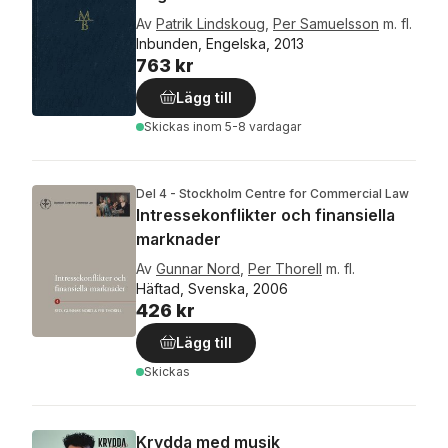
Av
Patrik Lindskoug
,
Per Samuelsson
m. fl.
Inbunden, Engelska, 2013
763 kr
Lägg till
Skickas
inom 5-8 vardagar
Del 4 - Stockholm Centre for Commercial Law
Intressekonflikter och finansiella
marknader
Av
Gunnar Nord
,
Per Thorell
m. fl.
Häftad, Svenska, 2006
426 kr
Lägg till
Skickas
Krydda med musik