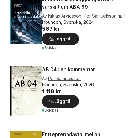
särskilt om ABA 99
Av
Niklas Arvidsson
,
Per Samuelsson
m. fl.
Inbunden, Svenska, 2024
587 kr
Lägg till
Skickas
AB 04 : en kommentar
Av
Per Samuelsson
Inbunden, Svenska, 2026
1 118 kr
Lägg till
Skickas
Entreprenadavtal mellan