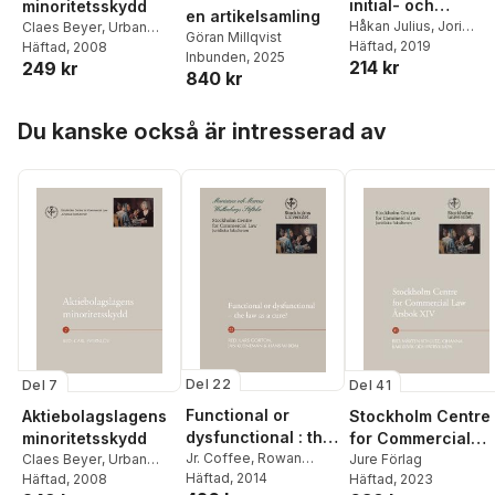
initial- och
minoritetsskydd
en artikelsamling
övergångsskeden
Håkan Julius
,
Jori
Claes Beyer
,
Urban
Göran Millqvist
Munukki
Häftad
, 2019
,
Haymanot
Båvestam
Häftad
, 2008
,
Erik Sjöman
,
Inbunden
, 2025
214 kr
Baheru
249 kr
Daniel Stattin
,
Jan
840 kr
Andersson
,
Lars
Pehrson
Hoppa över listan
Du kanske också är intresserad av
Del 22
Del 41
Del 7
Functional or
Stockholm Centre
Aktiebolagslagens
dysfunctional : the
for Commercial
minoritetsskydd
law as a cure?
Jr. Coffee
,
Rowan
Law Årsbok XIV
Jure Förlag
Claes Beyer
,
Urban
Russell
Häftad
, 2014
,
Angela
Häftad
, 2023
Båvestam
Häftad
, 2008
,
Erik Sjöman
,